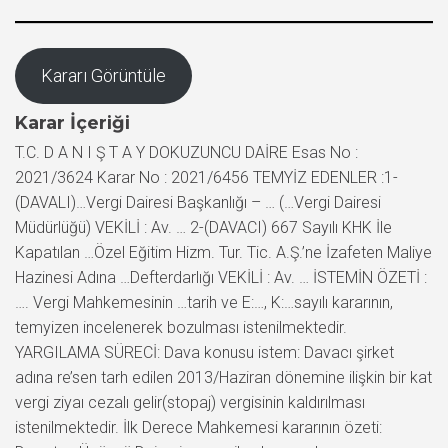
Kararı Görüntüle
Karar İçeriği
T.C. D A N I Ş T A Y DOKUZUNCU DAİRE Esas No :
2021/3624 Karar No : 2021/6456 TEMYİZ EDENLER :1-
(DAVALI)…Vergi Dairesi Başkanlığı – … (…Vergi Dairesi
Müdürlüğü) VEKİLİ : Av. … 2-(DAVACI) 667 Sayılı KHK İle
Kapatılan …Özel Eğitim Hizm. Tur. Tic. A.Ş.’ne İzafeten Maliye
Hazinesi Adına …Defterdarlığı VEKİLİ : Av. … İSTEMİN ÖZETİ :
…. Vergi Mahkemesinin …tarih ve E:…, K:…sayılı kararının,
temyizen incelenerek bozulması istenilmektedir.
YARGILAMA SÜRECİ: Dava konusu istem: Davacı şirket
adına re’sen tarh edilen 2013/Haziran dönemine ilişkin bir kat
vergi ziyaı cezalı gelir(stopaj) vergisinin kaldırılması
istenilmektedir. İlk Derece Mahkemesi kararının özeti: