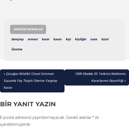
DANIŞTAY KARARLARI
danıştay
ermesi
karar
kararı
kişi
kişiliğin
sona
tüzel
Üzerine
YAZI
Çocuğun Nitelikli Cinsel İstismarı
CMK Madde 20: Yetkisiz Mahkeme
GEZINMESI
Suçunda Yaş Tespiti Üzerine Yargıtay
Kararlarının Geçerliliği
Kararı
BIR YANIT YAZIN
E-posta adresiniz yayınlanmayacak.
Gerekli alanlar
*
ile
işaretlenmişlerdir