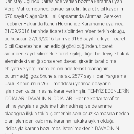
Danıştay Üçüncü Dairesince verilen bozma kararına uyan
Vergi Mahkemesince; davacı şirketin, ticaret sicil kaydının
670 sayılı Olağanüstü Hal Kapsamında Alınması Gereken
Tedbirler Hakkında Kanun Hükmünde Kararname uyarınca
21/09/2016 tarihinde ticaret sicilinden re’sen terkin olduğu,
bu hususun 27/09/2016 tarih ve 9163 sayılı Türkiye Ticaret
Sicili Gazetesinde ilan edildiği görüldüğünden, ticaret
sicilinden kaydı silinmekle tüzel kişiliği, diğer bir deyişle hukuk
alemindeki varlığı sona eren davacı şirketin taraf olma
ehliyeti ve yargı mercileri önünde temsil olanağının
bulunmadığı göz önüne alınarak, 2577 sayılı İdari Yargılama
Usulü Kanunu’nun 26/1. maddesi uyarınca dosyanın
işlemden kaldırılmasına karar verilmiştir. TEMYİZ EDENLERİN
İDDİALARI: DAVALININ İDDİALARI: Her ne kadar tarafları
lehine yargılama giderine hükmedilmiş ise de amme
alacağına ilişkin takip işlemerinin sonuçsuz kalmasına neden
olan işlemden kaldırma kararının hukuka aykırı olduğu
iddiasıyla kararın bozulması istenilmektedir. DAVACININ