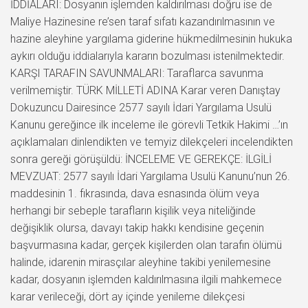
İDDİALARI: Dosyanın işlemden kaldırılması doğru ise de
Maliye Hazinesine re’sen taraf sıfatı kazandırılmasının ve
hazine aleyhine yargılama giderine hükmedilmesinin hukuka
aykırı olduğu iddialarıyla kararın bozulması istenilmektedir.
KARŞI TARAFIN SAVUNMALARI: Taraflarca savunma
verilmemiştir. TÜRK MİLLETİ ADINA Karar veren Danıştay
Dokuzuncu Dairesince 2577 sayılı İdari Yargılama Usulü
Kanunu gereğince ilk inceleme ile görevli Tetkik Hakimi …’ın
açıklamaları dinlendikten ve temyiz dilekçeleri incelendikten
sonra gereği görüşüldü: İNCELEME VE GEREKÇE: İLGİLİ
MEVZUAT: 2577 sayılı İdari Yargılama Usulü Kanunu’nun 26.
maddesinin 1. fıkrasında, dava esnasında ölüm veya
herhangi bir sebeple tarafların kişilik veya niteliğinde
değişiklik olursa, davayı takip hakkı kendisine geçenin
başvurmasına kadar, gerçek kişilerden olan tarafın ölümü
halinde, idarenin mirasçılar aleyhine takibi yenilemesine
kadar, dosyanın işlemden kaldırılmasına ilgili mahkemece
karar verileceği, dört ay içinde yenileme dilekçesi