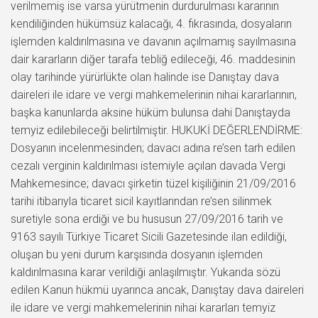
verilmemiş ise varsa yürütmenin durdurulması kararının
kendiliğinden hükümsüz kalacağı, 4. fıkrasında, dosyaların
işlemden kaldırılmasına ve davanın açılmamış sayılmasına
dair kararların diğer tarafa tebliğ edileceği, 46. maddesinin
olay tarihinde yürürlükte olan halinde ise Danıştay dava
daireleri ile idare ve vergi mahkemelerinin nihai kararlarının,
başka kanunlarda aksine hüküm bulunsa dahi Danıştayda
temyiz edilebileceği belirtilmiştir. HUKUKİ DEĞERLENDİRME:
Dosyanın incelenmesinden; davacı adına re’sen tarh edilen
cezalı verginin kaldırılması istemiyle açılan davada Vergi
Mahkemesince; davacı şirketin tüzel kişiliğinin 21/09/2016
tarihi itibarıyla ticaret sicil kayıtlarından re’sen silinmek
suretiyle sona erdiği ve bu hususun 27/09/2016 tarih ve
9163 sayılı Türkiye Ticaret Sicili Gazetesinde ilan edildiği,
oluşan bu yeni durum karşısında dosyanın işlemden
kaldırılmasına karar verildiği anlaşılmıştır. Yukarıda sözü
edilen Kanun hükmü uyarınca ancak, Danıştay dava daireleri
ile idare ve vergi mahkemelerinin nihai kararları temyiz