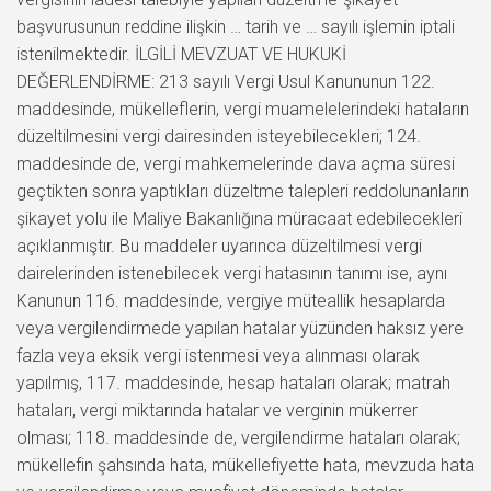
başvurusunun reddine ilişkin … tarih ve … sayılı işlemin iptali
istenilmektedir. İLGİLİ MEVZUAT VE HUKUKİ
DEĞERLENDİRME: 213 sayılı Vergi Usul Kanununun 122.
maddesinde, mükelleflerin, vergi muamelelerindeki hataların
düzeltilmesini vergi dairesinden isteyebilecekleri; 124.
maddesinde de, vergi mahkemelerinde dava açma süresi
geçtikten sonra yaptıkları düzeltme talepleri reddolunanların
şikayet yolu ile Maliye Bakanlığına müracaat edebilecekleri
açıklanmıştır. Bu maddeler uyarınca düzeltilmesi vergi
dairelerinden istenebilecek vergi hatasının tanımı ise, aynı
Kanunun 116. maddesinde, vergiye müteallik hesaplarda
veya vergilendirmede yapılan hatalar yüzünden haksız yere
fazla veya eksik vergi istenmesi veya alınması olarak
yapılmış, 117. maddesinde, hesap hataları olarak; matrah
hataları, vergi miktarında hatalar ve verginin mükerrer
olması; 118. maddesinde de, vergilendirme hataları olarak;
mükellefin şahsında hata, mükellefiyette hata, mevzuda hata