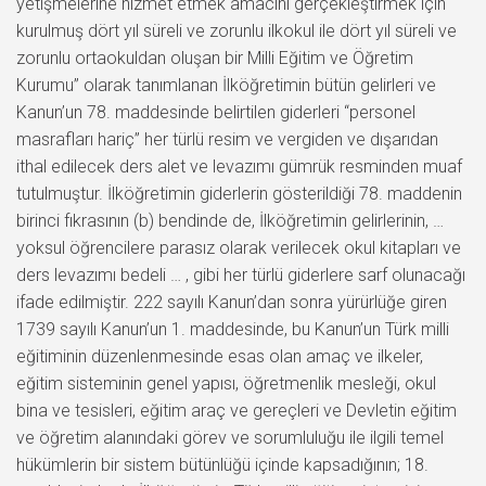
yetişmelerine hizmet etmek amacını gerçekleştirmek için
kurulmuş dört yıl süreli ve zorunlu ilkokul ile dört yıl süreli ve
zorunlu ortaokuldan oluşan bir Milli Eğitim ve Öğretim
Kurumu” olarak tanımlanan İlköğretimin bütün gelirleri ve
Kanun’un 78. maddesinde belirtilen giderleri “personel
masrafları hariç” her türlü resim ve vergiden ve dışarıdan
ithal edilecek ders alet ve levazımı gümrük resminden muaf
tutulmuştur. İlköğretimin giderlerin gösterildiği 78. maddenin
birinci fıkrasının (b) bendinde de, İlköğretimin gelirlerinin, …
yoksul öğrencilere parasız olarak verilecek okul kitapları ve
ders levazımı bedeli … , gibi her türlü giderlere sarf olunacağı
ifade edilmiştir. 222 sayılı Kanun’dan sonra yürürlüğe giren
1739 sayılı Kanun’un 1. maddesinde, bu Kanun’un Türk milli
eğitiminin düzenlenmesinde esas olan amaç ve ilkeler,
eğitim sisteminin genel yapısı, öğretmenlik mesleği, okul
bina ve tesisleri, eğitim araç ve gereçleri ve Devletin eğitim
ve öğretim alanındaki görev ve sorumluluğu ile ilgili temel
hükümlerin bir sistem bütünlüğü içinde kapsadığının; 18.