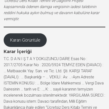
‘Ücretsiz Ders Kitabı Temini ve Dağıtımı Projesi’
kapsamında ödenen damga vergisinin iadesi talebinin
reddini hukuka aykırı bulmuş ve davanın kabulüne karar
vermiştir.
Kararı Görüntüle
Karar İçeriği
T.C. D A N I Ş T A Y DOKUZUNCU DAİRE Esas No :
2017/2705 Karar No : 2020/5924 TEMYİZ EDEN (DAVACI) :
… Matbaacılık Yay. San. ve Tic. Ltd. Şti. KARŞI TARAF
(DAVALI) : … Başkanlığı – … VEKİLİ : Av. …-Aynı Adreste
İSTEMİN KONUSU : … Bölge İdare Mahkemesi … Vergi Dava
Dairesinin … tarih ve E: …, K: … sayılı kararının temyizen
incelenerek bozulması istenilmektedir. YARGILAMA SÜRECİ :
Dava konusu istem: Davacı tarafından, Milli Eğitim
Bakanlığınca ihale edilen “Ücretsiz Ders Kitabı Temini ve