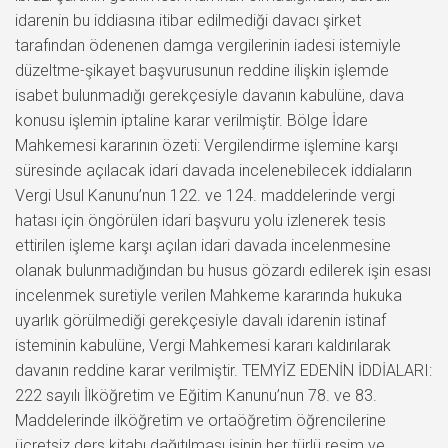
idarenin bu iddiasına itibar edilmediği davacı şirket
tarafından ödenenen damga vergilerinin iadesi istemiyle
düzeltme-şikayet başvurusunun reddine ilişkin işlemde
isabet bulunmadığı gerekçesiyle davanın kabulüne, dava
konusu işlemin iptaline karar verilmiştir. Bölge İdare
Mahkemesi kararının özeti: Vergilendirme işlemine karşı
süresinde açılacak idari davada incelenebilecek iddiaların
Vergi Usul Kanunu’nun 122. ve 124. maddelerinde vergi
hatası için öngörülen idari başvuru yolu izlenerek tesis
ettirilen işleme karşı açılan idari davada incelenmesine
olanak bulunmadığından bu husus gözardı edilerek işin esası
incelenmek suretiyle verilen Mahkeme kararında hukuka
uyarlık görülmediği gerekçesiyle davalı idarenin istinaf
isteminin kabulüne, Vergi Mahkemesi kararı kaldırılarak
davanın reddine karar verilmiştir. TEMYİZ EDENİN İDDİALARI:
222 sayılı İlköğretim ve Eğitim Kanunu’nun 78. ve 83.
Maddelerinde ilköğretim ve ortaöğretim öğrencilerine
ücretsiz ders kitabı dağıtılması işinin her türlü resim ve