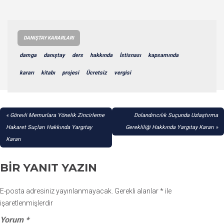
DANIŞTAY KARARLARI
damga
danıştay
ders
hakkında
İstisnası
kapsamında
kararı
kitabı
projesi
Ücretsiz
vergisi
YAZI
Görevli Memurlara Yönelik Zincirleme
Dolandırıcılık Suçunda Uzlaştırma
GEZINMESI
Hakaret Suçları Hakkında Yargıtay
Gerekliliği Hakkında Yargıtay Kararı
Kararı
BIR YANIT YAZIN
E-posta adresiniz yayınlanmayacak.
Gerekli alanlar
*
ile
işaretlenmişlerdir
Yorum
*