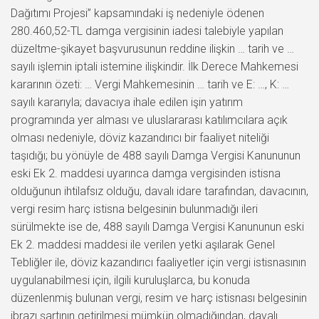
Dağıtımı Projesi” kapsamındaki iş nedeniyle ödenen
280.460,52-TL damga vergisinin iadesi talebiyle yapılan
düzeltme-şikayet başvurusunun reddine ilişkin … tarih ve …
sayılı işlemin iptali istemine ilişkindir. İlk Derece Mahkemesi
kararının özeti: … Vergi Mahkemesinin … tarih ve E: …, K: …
sayılı kararıyla; davacıya ihale edilen işin yatırım
programında yer alması ve uluslararası katılımcılara açık
olması nedeniyle, döviz kazandırıcı bir faaliyet niteliği
taşıdığı; bu yönüyle de 488 sayılı Damga Vergisi Kanununun
eski Ek 2. maddesi uyarınca damga vergisinden istisna
olduğunun ihtilafsız olduğu, davalı idare tarafından, davacının,
vergi resim harç istisna belgesinin bulunmadığı ileri
sürülmekte ise de, 488 sayılı Damga Vergisi Kanununun eski
Ek 2. maddesi maddesi ile verilen yetki aşılarak Genel
Tebliğler ile, döviz kazandırıcı faaliyetler için vergi istisnasının
uygulanabilmesi için, ilgili kuruluşlarca, bu konuda
düzenlenmiş bulunan vergi, resim ve harç istisnası belgesinin
ibrazı şartının getirilmesi mümkün olmadığından, davalı