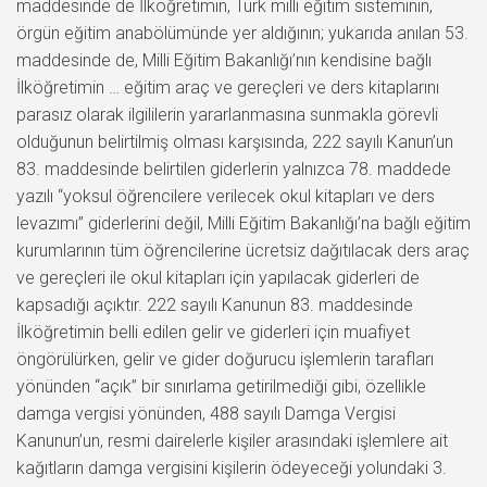
maddesinde de İlköğretimin, Türk milli eğitim sisteminin,
örgün eğitim anabölümünde yer aldığının; yukarıda anılan 53.
maddesinde de, Milli Eğitim Bakanlığı’nın kendisine bağlı
İlköğretimin … eğitim araç ve gereçleri ve ders kitaplarını
parasız olarak ilgililerin yararlanmasına sunmakla görevli
olduğunun belirtilmiş olması karşısında, 222 sayılı Kanun’un
83. maddesinde belirtilen giderlerin yalnızca 78. maddede
yazılı “yoksul öğrencilere verilecek okul kitapları ve ders
levazımı” giderlerini değil, Milli Eğitim Bakanlığı’na bağlı eğitim
kurumlarının tüm öğrencilerine ücretsiz dağıtılacak ders araç
ve gereçleri ile okul kitapları için yapılacak giderleri de
kapsadığı açıktır. 222 sayılı Kanunun 83. maddesinde
İlköğretimin belli edilen gelir ve giderleri için muafiyet
öngörülürken, gelir ve gider doğurucu işlemlerin tarafları
yönünden “açık” bir sınırlama getirilmediği gibi, özellikle
damga vergisi yönünden, 488 sayılı Damga Vergisi
Kanunun’un, resmi dairelerle kişiler arasındaki işlemlere ait
kağıtların damga vergisini kişilerin ödeyeceği yolundaki 3.