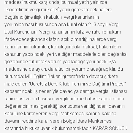
maddesi hükmü karşısında, bu muafiyetin yalnızca
İlköğretimin vergi mükellefiyetini gerektirecek hallere
özgülendiğine ilişkin kabulün, vergi kanunlarının
yorumlanması hususunda ana kural olan 213 sayılı Vergi
Usul Kanununun, “vergi kanunlarının lafzı ve ruhu ile hüküm
ifade edeceği; ancak lafzın açık olmadığı hallerde vergi
kanunlarının hükümleri, konuluşundaki maksat, hükümlerin
kanunun yapısındaki yeri ve diğer maddelerle olan bağlantısı
gözönünde tutularak yorum yapılacağı” yönündeki 3/A
maddesine de aykırı, daraltıcı bir yorum olacağı açıktır. Bu
durumda; Milli Eğitim Bakanlığı tarafından davacı şirkete
ihale edilen “Ücretsiz Ders Kitabı Temini ve Dağıtımı Projesi”
kapsamındaki iş nedeniyle davacıya damga vergisi istisnası
tanınması ve bu hususun vergilendirme hatası kapsamında
değerlendirilmesi gerektiği sonucuna varıldığından, davanın
kabulüne karar veren Vergi Mahkemesi kararını kaldırıp
davanın reddine karar veren Bölge İdare Mahkemesi
kararında hukuka uyarlık bulunmamaktadır. KARAR SONUCU