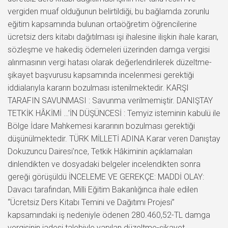
vergiden muaf olduğunun belirtildiği, bu bağlamda zorunlu
eğitim kapsamında bulunan ortaöğretim öğrencilerine
ücretsiz ders kitabı dağıtılması işi ihalesine ilişkin ihale kararı,
sözleşme ve hakediş ödemeleri üzerinden damga vergisi
alınmasının vergi hatası olarak değerlendirilerek düzeltme-
şikayet başvurusu kapsamında incelenmesi gerektiği
iddialarıyla kararın bozulması istenilmektedir. KARŞI
TARAFIN SAVUNMASI : Savunma verilmemiştir. DANIŞTAY
TETKİK HÂKİMİ …’İN DÜŞÜNCESİ : Temyiz isteminin kabulü ile
Bölge İdare Mahkemesi kararının bozulması gerektiği
düşünülmektedir. TÜRK MİLLETİ ADINA Karar veren Danıştay
Dokuzuncu Dairesi’nce, Tetkik Hâkiminin açıklamaları
dinlendikten ve dosyadaki belgeler incelendikten sonra
gereği görüşüldü İNCELEME VE GEREKÇE: MADDİ OLAY:
Davacı tarafından, Milli Eğitim Bakanlığınca ihale edilen
“Ücretsiz Ders Kitabı Temini ve Dağıtımı Projesi”
kapsamındaki iş nedeniyle ödenen 280.460,52-TL damga
vergisinin iadesi talebiyle yapılan düzeltme-şikayet