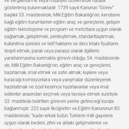
ve vergilendirme veya muafiyet döneminde hatalar
gösterilmiş bulunmaktadır. 1739 sayılı Kanunun “Görev”
başlıklı 53. maddesinde, Milli Eğitim Bakanlığı’nın, kendisine
bağlı eğitim kurumlarının eğitim araç ve gereçlerini, gelişen
eğitim teknolojisine ve program ve metotlara uygun olarak
sağlamak, geliştirmek, yenileştirmek, standartlaştırmak,
kullanılma süresini ve telif haklarını ve ders kitabı fiyatlarını
tespit etmek, paralı veya parasız olarak ilgililerin
yararlanmasına sunmakla görevli olduğu; 54. maddesinde
de, Milli Eğitim Bakanlığı’nın, eğitim araç ve gereçlerini;
hazırlamak, imal etmek ve satın almak; kişilere veya
kuracağı komisyonlara veya yarışmalar düzenleyerek
hazırlatmak ve özel kesimce hazırlananlar veya imal
edilenler arasından seçmek veya tavsiye etmek suretiyle
53. maddede belirtilen görevini yerine getireceği kurala
bağlanmıştır. 222 sayılı İlköğretim ve Eğitim Kanununun 83.
maddesinde; “kadın erkek bütün Türklerin milli gayelere
uygun olarak bedeni, zihni ve ahlaki gelişmelerine ve