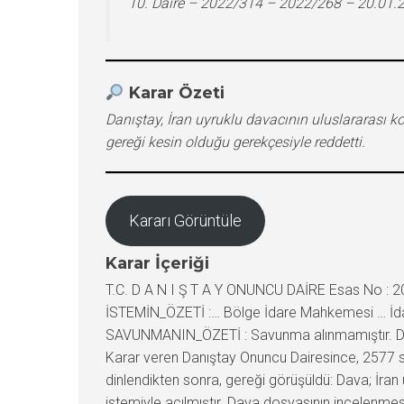
10. Daire – 2022/314 – 2022/268 – 20.01.
Karar Özeti
Danıştay, İran uyruklu davacının uluslararası 
gereği kesin olduğu gerekçesiyle reddetti.
Kararı Görüntüle
Karar İçeriği
T.C. D A N I Ş T A Y ONUNCU DAİRE Esas No : 20
İSTEMİN_ÖZETİ :… Bölge İdare Mahkemesi … İdari 
SAVUNMANIN_ÖZETİ : Savunma alınmamıştır. DA
Karar veren Danıştay Onuncu Dairesince, 2577 sa
dinlendikten sonra, gereği görüşüldü: Dava; İran u
istemiyle açılmıştır. Dava dosyasının incelenmes