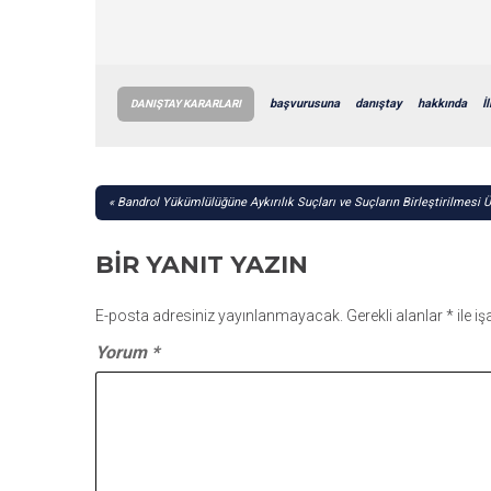
başvurusuna
danıştay
hakkında
İ
DANIŞTAY KARARLARI
YAZI
Bandrol Yükümlülüğüne Aykırılık Suçları ve Suçların Birleştirilmesi Ü
GEZINMESI
BIR YANIT YAZIN
E-posta adresiniz yayınlanmayacak.
Gerekli alanlar
*
ile i
Yorum
*