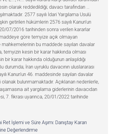
esin olarak reddedildiği; davacı tarafından …
ılmaktadır. 2577 sayılı İdari Yargılama Usulü
şkin getirilen hükümlerin 2576 sayılı Kanun’un
0/07/2016 tarihinden sonra verilen kararlar
46. maddeye göre temyize açık olmayan
idare mahkemelerinin bu maddede sayılan davalar
da, temyizin kesin bir karar hakkında olması
in bir karar hakkında olduğunun anlaşıldığı
 Bu durumda; İran uyruklu davacının uluslararası
 sayılı Kanun’un 46. maddesinde sayılan davalar
i olanak bulunmamaktadır. Açıklanan nedenlerle,
 aşamasına ait yargılama giderlerinin davacıdan
i, 7. fıkrası uyarınca, 20/01/2022 tarihinde
i Ret İşlemi ve Süre Aşımı: Danıştay Kararı
ine Değerlendirme