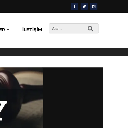
Arama:
ER
İLETIŞIM