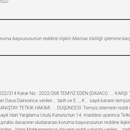
2022
koruma başvurusunun reddine ilişkin Manisa Valiliği işlemine kar
22/314 Karar No : 2022/268 TEMYİZ EDEN (DAVACI) : … KARŞI TARA
Dava Dairesince verilen … tarih ve E:…, K:… sayılı kararın temyiz
NIŞTAY TETKİK HAKİMİ : … DÜŞÜNCESİ :Temyiz isteminin reddi g
yılı İdari Yargılama Usulü Kanunu’nun 14. maddesi uyarınca Tetki
yruklu davacının uluslararası koruma başvurusunun reddine ilişkin … 
inden;…İdare Mahkemesince davanın reddi yolunda verilen … tarih v