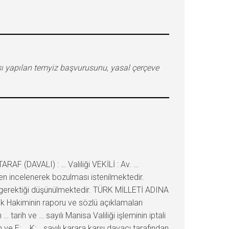
şı yapılan temyiz başvurusunu, yasal çerçeve
F (DAVALI) : … Valiliği VEKİLİ : Av. …
en incelenerek bozulması istenilmektedir.
erektiği düşünülmektedir. TÜRK MİLLETİ ADINA
k Hakiminin raporu ve sözlü açıklamaları
tarih ve … sayılı Manisa Valiliği işleminin iptali
e E:…, K:… sayılı karara karşı davacı tarafından