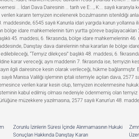
mesi … İdari Dava Dairesinin … tarih ve E:…, K:… sayılı kararıyla k
rilen kararın temyizen incelenerek bozulmasının istenildiği anlaş
 maddesinde, 6545 sayılı Kanunla idari yargıda kanun yollarına ili
an bölge idare mahkemelerinin tüm yurtta göreve başlayacakları 2
başlıklı 45. maddesi, 6. fıkrasında, bölge idare mahkemelerinin 
 maddesinde, Danıştay dava dairelerinin nihai kararları ile bölge 
edilebileceği, “Temyiz dilekçesi” başlıklı 48. maddesi, 6. fıkrasın
dine karar vereceği; aynı maddenin 7. fıkrasında ise, temyizin kes
tayın ilgili dairesince kesin olarak verileceği, hükme bağlanmıştır.
sayılı Manisa Valiliği işleminin iptali istemiyle açılan dava, 2577
mesince verilen karar kesin olup, temyizen incelenmesine hukuk
 isteminin kabul edilmiş olması nedeniyle ödenmemiş olan temyiz
üdürlüğüne müzekkere yazılmasına, 2577 sayılı Kanun’un 48. maddes
im
Zorunlu İzinlerin Süresi İçinde Alınmamasının Hukuki
Zımn
Sonuçları Hakkında Danıştay Kararı
Üzer