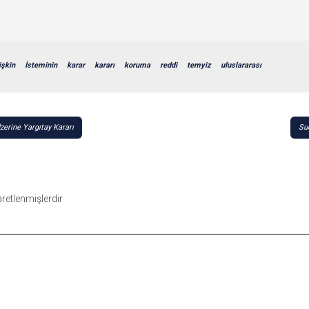
lişkin
İsteminin
karar
kararı
koruma
reddi
temyiz
uluslararası
zerine Yargıtay Kararı
Su
şaretlenmişlerdir