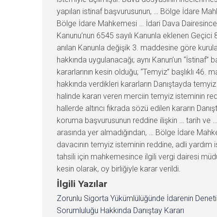
yapılan istinaf başvurusunun, … Bölge İdare Mahke
Bölge İdare Mahkemesi … İdari Dava Dairesince ve
Kanunu’nun 6545 sayılı Kanunla eklenen Geçici 8.
anılan Kanunla değişik 3. maddesine göre kurul
hakkında uygulanacağı; aynı Kanun’un “İstinaf” 
kararlarının kesin olduğu; “Temyiz” başlıklı 46.
hakkında verdikleri kararların Danıştayda temyiz 
halinde kararı veren merciin temyiz isteminin red
hallerde altıncı fıkrada sözü edilen kararın Danış
koruma başvurusunun reddine ilişkin … tarih ve … 
arasında yer almadığından, … Bölge İdare Mahke
davacının temyiz isteminin reddine, adli yardım
tahsili için mahkemesince ilgili vergi dairesi m
kesin olarak, oy birliğiyle karar verildi.
İlgili Yazılar
Zorunlu Sigorta Yükümlülüğünde İdarenin Denet
Sorumluluğu Hakkında Danıştay Kararı