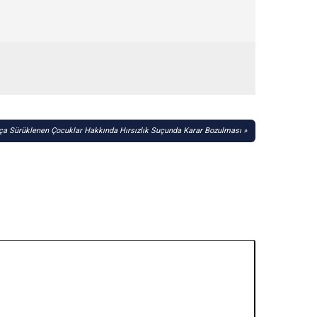
ça Sürüklenen Çocuklar Hakkında Hırsızlık Suçunda Karar Bozulması