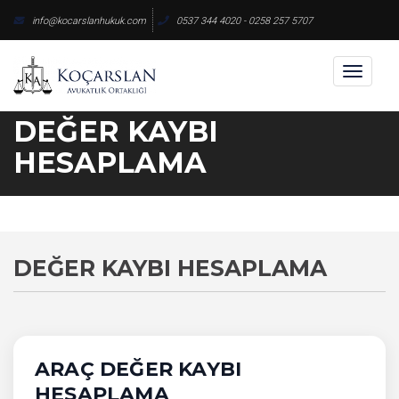
Skip
info@kocarslanhukuk.com
0537 344 4020 - 0258 257 5707
to
content
Toggl
naviga
DEĞER KAYBI
HESAPLAMA
DEĞER KAYBI HESAPLAMA
ARAÇ DEĞER KAYBI
HESAPLAMA