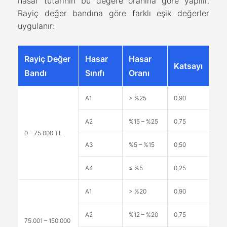
hasar tutarının bu değere oranına göre yapılır.
Rayiç değer bandına göre farklı eşik değerler
uygulanır:
Rayiç Değer
Hasar
Hasar
Katsayı
Bandı
Sınıfı
Oranı
A1
> %25
0,90
A2
%15 – %25
0,75
0 – 75.000 TL
A3
%5 – %15
0,50
A4
≤ %5
0,25
A1
> %20
0,90
A2
%12 – %20
0,75
75.001 – 150.000