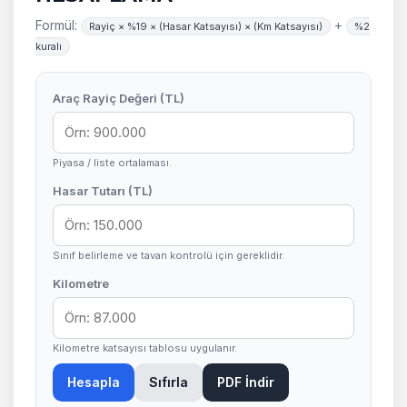
Formül:
+
Rayiç × %19 × (Hasar Katsayısı) × (Km Katsayısı)
%2
kuralı
Araç Rayiç Değeri (TL)
Piyasa / liste ortalaması.
Hasar Tutarı (TL)
Sınıf belirleme ve tavan kontrolü için gereklidir.
Kilometre
Kilometre katsayısı tablosu uygulanır.
Hesapla
Sıfırla
PDF İndir