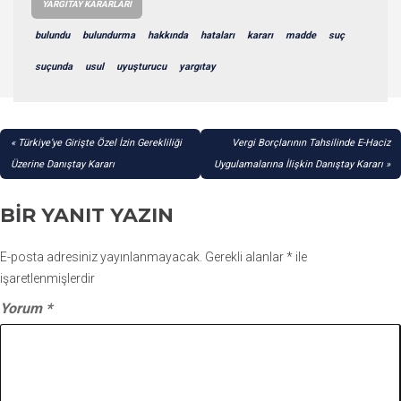
YARGITAY KARARLARI
bulundu
bulundurma
hakkında
hataları
kararı
madde
suç
suçunda
usul
uyuşturucu
yargıtay
YAZI
Türkiye’ye Girişte Özel İzin Gerekliliği
Vergi Borçlarının Tahsilinde E-Haciz
GEZINMESI
Üzerine Danıştay Kararı
Uygulamalarına İlişkin Danıştay Kararı
BIR YANIT YAZIN
E-posta adresiniz yayınlanmayacak.
Gerekli alanlar
*
ile
işaretlenmişlerdir
Yorum
*