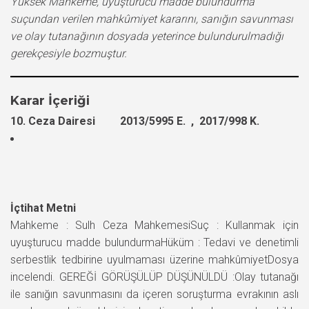
Yüksek Mahkeme, uyuşturucu madde bulundurma
suçundan verilen mahkûmiyet kararını, sanığın savunması
ve olay tutanağının dosyada yeterince bulundurulmadığı
gerekçesiyle bozmuştur.
Karar İçeriği
10. Ceza Dairesi 2013/5995 E. , 2017/998 K.
İçtihat Metni
Mahkeme : Sulh Ceza MahkemesiSuç : Kullanmak için
uyuşturucu madde bulundurmaHüküm : Tedavi ve denetimli
serbestlik tedbirine uyulmaması üzerine mahkûmiyetDosya
incelendi. GEREĞİ GÖRÜŞÜLÜP DÜŞÜNÜLDÜ :Olay tutanağı
ile sanığın savunmasını da içeren soruşturma evrakının aslı