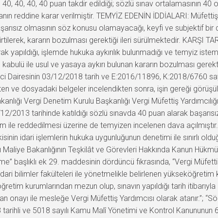
0, 40, 40, 40, 40 puan takdir edildiği; sözlü sınav ortalamasının 40 
anın reddine karar verilmiştir. TEMYİZ EDENİN İDDİALARI: Müfettiş
arısız olmasının söz konusu olamayacağı, keyfi ve subjektif bir de
lirtilerek, kararın bozulması gerektiği ileri sürülmektedir. KARŞ
ak yapıldığı, işlemde hukuka aykırılık bulunmadığı ve temyiz iste
abulü ile usul ve yasaya aykırı bulunan kararın bozulması gere
inci Dairesinin 03/12/2018 tarih ve E:2016/11896, K:2018/6760 say
kten ve dosyadaki belgeler incelendikten sonra, işin gereği gö
anlığı Vergi Denetim Kurulu Başkanlığı Vergi Müfettiş Yardımcılığı
2/2013 tarihinde katıldığı sözlü sınavda 40 puan alarak başarısız
ı işlem ile reddedilmesi üzerine de temyizen incelenen dava açılmışt
sinin idari işlemlerin hukuka uygunluğunun denetimi ile sınırlı old
 Maliye Bakanlığının Teşkilât ve Görevleri Hakkında Kanun Hükm
” başlıklı ek 29. maddesinin dördüncü fıkrasında, “Vergi Müfettiş
 ve idari bilimler fakülteleri ile yönetmelikle belirlenen yükseköğret
etim kurumlarından mezun olup, sınavın yapıldığı tarih itibarıyl
n onayı ile mesleğe Vergi Müfettiş Yardımcısı olarak atanır.”; “Söz
ihli ve 5018 sayılı Kamu Malî Yönetimi ve Kontrol Kanununun 60