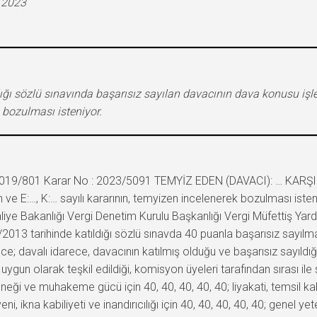
.2023
lığı sözlü sınavında başarısız sayılan davacının dava konusu 
 bozulması isteniyor.
 2019/801 Karar No : 2023/5091 TEMYİZ EDEN (DAVACI): … KARŞI T
ve E:…, K:… sayılı kararının, temyizen incelenerek bozulması is
iye Bakanlığı Vergi Denetim Kurulu Başkanlığı Vergi Müfettiş Yardım
3 tarihinde katıldığı sözlü sınavda 40 puanla başarısız sayılmasına 
; davalı idarece, davacının katılmış olduğu ve başarısız sayıldığ
n olarak teşkil edildiği, komisyon üyeleri tarafından sırası ile sın
ği ve muhakeme gücü için 40, 40, 40, 40, 40; liyakati, temsil kabili
, ikna kabiliyeti ve inandırıcılığı için 40, 40, 40, 40, 40; genel yet