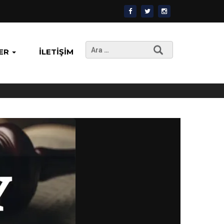
Arama:
ER
İLETIŞIM