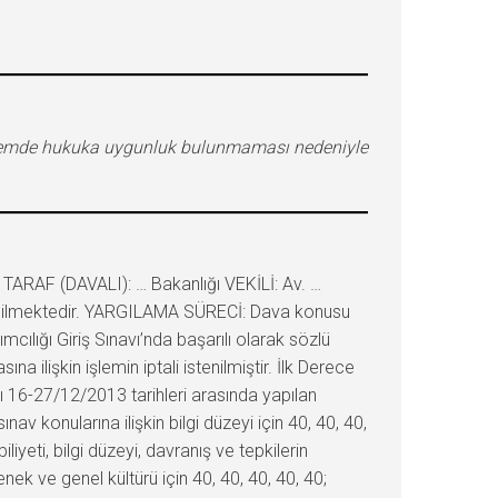
işlemde hukuka uygunluk bulunmaması nedeniyle
ARAF (DAVALI): … Bakanlığı VEKİLİ: Av. …
tenilmektedir. YARGILAMA SÜRECİ: Dava konusu
cılığı Giriş Sınavı’nda başarılı olarak sözlü
ilişkin işlemin iptali istenilmiştir. İlk Derece
ı 16-27/12/2013 tarihleri arasında yapılan
av konularına ilişkin bilgi düzeyi için 40, 40, 40,
yeti, bilgi düzeyi, davranış ve tepkilerin
enek ve genel kültürü için 40, 40, 40, 40, 40;