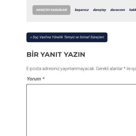
başarısız
danıştay
davacının
hakk
DANIŞTAY KARARLARI
YAZI
Suç Vasfına Yönelik Temyiz ve İstinaf Süreçleri
GEZINMESI
BIR YANIT YAZIN
E-posta adresiniz yayınlanmayacak.
Gerekli alanlar
*
ile i
Yorum
*