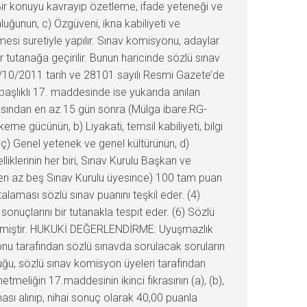
 Bir konuyu kavrayıp özetleme, ifade yeteneği ve
uğunun, c) Özgüveni, ikna kabiliyeti ve
ilmesi suretiyle yapılır. Sınav komisyonu, adaylar
r tutanağa geçirilir. Bunun haricinde sözlü sınav
e 31/10/2011 tarih ve 28101 sayılı Resmi Gazete’de
başlıklı 17. maddesinde ise yukarıda anılan
sından en az 15 gün sonra (Mülga ibare:RG-
me gücünün, b) Liyakati, temsil kabiliyeti, bilgi
, ç) Genel yetenek ve genel kültürünün, d)
elliklerinin her biri, Sınav Kurulu Başkan ve
 en az beş Sınav Kurulu üyesince) 100 tam puan
talaması sözlü sınav puanını teşkil eder. (4)
onuçlarını bir tutanakla tespit eder. (6) Sözlü
 verilmiştir. HUKUKİ DEĞERLENDİRME: Uyuşmazlık
onu tarafından sözlü sınavda sorulacak soruların
u, sözlü sınav komisyon üyeleri tarafından
tmeliğin 17.maddesinin ikinci fıkrasının (a), (b),
ması alınıp, nihai sonuç olarak 40,00 puanla