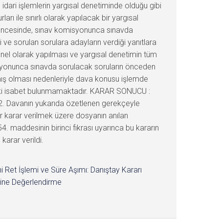
 idari işlemlerin yargısal denetiminde olduğu gibi
ları ile sınırlı olarak yapılacak bir yargısal
av öncesinde, sınav komisyonunca sınavda
ve sorulan sorulara adayların verdiği yanıtlara
snel olarak yapılması ve yargısal denetimin tüm
misyonunca sınavda sorulacak soruların önceden
ış olması nedenleriyle dava konusu işlemde
uki isabet bulunmamaktadır. KARAR SONUCU :
 2. Davanın yukarıda özetlenen gerekçeyle
ir karar verilmek üzere dosyanın anılan
maddesinin birinci fıkrası uyarınca bu kararın
karar verildi.
i Ret İşlemi ve Süre Aşımı: Danıştay Kararı
ine Değerlendirme