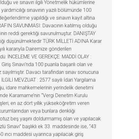
olduğu ve sınavın ilgili Yönetmelik hükümlerine
 yardımcılığı sınavının yazılı bölümünde 100
ğerlendirme yapıldığı ve sınavın kayıt altına
I TARAFIN SAVUNMASI: Davacının katılmış olduğu
minin reddi gerektiği savunulmuştur. DANIŞTAY
ktiği düşünülmektedir TÜRK MİLLETİ ADINA Karar
ılı kararıyla Dairemize gönderilen
rüşüldü: İNCELEME VE GEREKÇE: MADDİ OLAY :
 Giriş Sınavı’nda 100 puanla başarılı olan ve
 sayılmıştır. Davacı tarafından sınav sonucuna
ır. İLGİLİ MEVZUAT : 2577 sayılı İdari Yargılama
uğu, idare mahkemelerinin yerindelik denetimi
ünde Kararname’nin “Vergi Denetim Kurulu
leri, en az dört yıllık yükseköğretim veren
im kurumlarından veya bunlara denkliği
a otuz beş yaşını doldurmamış olan ve yapılacak
lü Sınavı” başlıklı ek 33. maddesinde ise, “43
 ıncı maddesi uyarınca yapılacak giriş