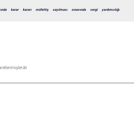
ında
karar
kararı
müfettiş
sayılması
sınavında
vergi
yardımcılığı
şaretlenmişlerdir