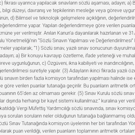
c) fıkrası uyarınca yapılacak sınavların sözlü aşaması, adayın; a)
, bilgi düzeyi, davranış ve tepkilerinin mesleğe veya göreve uygunl
rünün, d) Bilimsel ve teknolojik gelişmelere açıklığının, değerlendir
in değerlendirme yapar. Yapılan değerlendirmeye göre verilen puanla
.” hükmüne yer verilmiştir. Anılan Kanun’a dayanılarak hazırlanan v
u Yönetmeliği’nin “Sözlü Sınavın Yapılması ve Değerlendirilmesi” 
er yapılarak; “1) Sözlü sınav, yazılı sınav sonucunun duyurulma
 adayın; a) Bir konuyu kavrayıp özetleme, ifade yeteneği ve muhake
eve uygunluğunun, c) Özgüveni, ikna kabiliyeti ve inandırıcılığının
rlendirilmesi suretiyle yapılır. (3) Adayların ikinci fıkrada yazılı öz
ü sınavın birden fazla komisyon tarafından yapılması halinde ise
 göre verilen puanlar tutanağa geçirilir. Bu puanların aritmetik or
puanının 65’den az olmaması gerekir. (5) Sınav Kurulu sözlü sınav s
uslar dışında herhangi bir kayıt sistemi kullanılmaz.” kuralına yer
tıldığı Vergi Müfettiş Yardımcılığı sözlü sınavında, sınav komisy
ya sorulan soruların neler olduğunun tutanağa bağlanmamış olduğ
özlü Sınav Tutanağında komisyon üyelerinin her biri tarafından Yöne
ılarak puan verildiği, verilen puanların toplamının aritmetik ortala