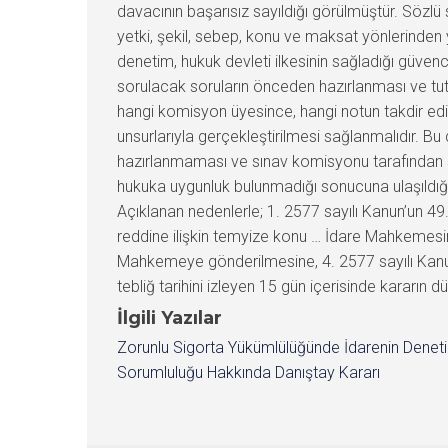
davacının başarısız sayıldığı görülmüştür. Sözlü 
yetki, şekil, sebep, konu ve maksat yönlerinden yapı
denetim, hukuk devleti ilkesinin sağladığı güven
sorulacak soruların önceden hazırlanması ve tut
hangi komisyon üyesince, hangi notun takdir edil
unsurlarıyla gerçekleştirilmesi sağlanmalıdır. 
hazırlanmaması ve sınav komisyonu tarafından 
hukuka uygunluk bulunmadığı sonucuna ulaşıldı
Açıklanan nedenlerle; 1. 2577 sayılı Kanun’un 
reddine ilişkin temyize konu … İdare Mahkemesini
Mahkemeye gönderilmesine, 4. 2577 sayılı Kanun
tebliğ tarihini izleyen 15 gün içerisinde kararın 
İlgili Yazılar
Zorunlu Sigorta Yükümlülüğünde İdarenin Denet
Sorumluluğu Hakkında Danıştay Kararı