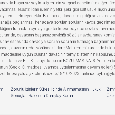
sınavda başarısız sayılma işleminin yargısal denetiminin diğer tüm
lması esastır. İdari işlemin yetki, şekil gibi salt usule ilişkin unsur
ceyi temin etmeyecektir. Bu itibarla, davacının girdiği sözlü sın
anağa bağlanması, her adaya sorulan soruların kayda geçirilmesi 
diğinin tutanakta ayrı ayrı gösterilmesi, böylece sözlü sınavın ne
Bu durumda, davacının başarısız sayıldığı sözlü sınavda, sınav ko
sınav esnasında davacıya sorulan soruların tutanağa bağlanmam
ğından, davanın reddi yönündeki İdare Mahkemesi kararında huk
49. maddesine uygun bulunan davacının temyiz isteminin kabulüne,
n … tarih ve E:…, K:… sayılı kararının BOZULMASINA, 3. Yeniden b
’un (Geçici 8. maddesi uyarınca uygulanmasına devam edilen) 54. 
düzeltilmesi yolu açık olmak üzere,18/10/2023 tarihinde oybirliğiyle 
im
Zorunlu İzinlerin Süresi İçinde Alınmamasının Hukuki
Zımn
Sonuçları Hakkında Danıştay Kararı
Üzer