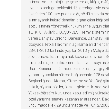
bilimsel ve teknolojik gelişmelere açıklığı için 4
uygun olarak gerçekleştirildiği gerekçesiyle dav
üzerinden 100 tam puan aldığı, sözlü sınavda baş
alınmayarak hukuki denetim dışına çıkarıldığı be
sözlü sınavın Yönetmelik hükümlerine uygun olar
TETKİK HÂKİMİ: … DÜŞÜNCESİ: Temyiz isteminin k
veren Danıştay Onikinci Dairesince, Danıştay İk
dosyada,Tetkik Hâkiminin açıklamaları dinlendi
28/01/2013 tarihinde yapılan 2013 yılı Maliye Bak
sözlü sınava katılmaya hak kazanan davacı, 23/1
itiraz edilmiş olup, itirazının … tarih ve … sayıl
Usulü Kanunu’nun 2. maddesinde, idari yargı yetki
yapamayacakları hükme bağlanmıştır. 178 sayılı
Başkanlığı’nda Atama, Yükselme ve Yer Değiştirme
hukuk, siyasal bilgiler, iktisat, işletme, iktisadi
Yükseköğretim Kurulunca kabul edilmiş yükseköğr
özel yarışma sınavını kazananlar arasından, Baka
üncü madde, ek 29 uncu madde ve 10/12/2003 tar