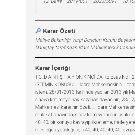
12. Daire – 2019/801 – 2023/5091 – 18.10
Karar Özeti
Maliye Bakanlığı Vergi Denetim Kurulu Başkan
Danıştay tarafından İdare Mahkemesi kararının
Karar İçeriği
T.C. D A N I Ş T A Y ONİKİNCİ DAİRE Esas No :
İSTEMİN KONUSU: … İdare Mahkemesinin … tarih 
istem: 28/01/2013 tarihinde yapılan 2013 yılı Mal
sınava katılmaya hak kazanan davacının, 23/12/201
Mahkemesi kararının özeti: … İdare Mahkemesince
mülakat sınavında, sınav komisyonunun usulüne uygu
40, 40; bir konuyu kavrayıp özetleme, ifade yetene
mesleğe uygunluğu için 40, 40, 40, 40, 40; özgüveni