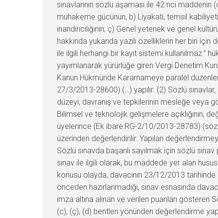
sınavlarının sözlü aşaması ile 42 nci maddenin (
muhakeme gücünün, b) Liyakati, temsil kabiliyeti
inandırıcılığının, ç) Genel yetenek ve genel kültü
hakkında yukarıda yazılı özelliklerin her biri iç
ile ilgili herhangi bir kayıt sistemi kullanılmaz
yayımlanarak yürürlüğe giren Vergi Denetim Kurul
Kanun Hükmünde Kararnameye paralel düzenlemel
27/3/2013-28600) (…) yapılır. (2) Sözlü sınavlar,
düzeyi, davranış ve tepkilerinin mesleğe veya gör
Bilimsel ve teknolojik gelişmelere açıklığının, değe
üyelerince (Ek ibare:RG-2/10/2013-28783) (sözl
üzerinden değerlendirilir. Yapılan değerlendirmeye
Sözlü sınavda başarılı sayılmak için sözlü sınav 
sınav ile ilgili olarak, bu maddede yer alan hus
konusu olayda, davacının 23/12/2013 tarihinde ka
önceden hazırlanmadığı, sınav esnasında davacı
imza altına alınan ve verilen puanları gösteren S
(c), (ç), (d) bentleri yönünden değerlendirme yap