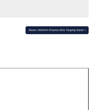
Davacı Vekilinin İtirazına Göre Yargıtay Kararı