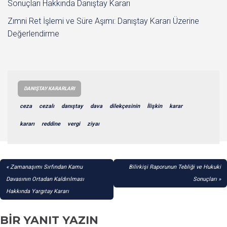
Sonuçları Hakkında Danıştay Kararı
Zımni Ret İşlemi ve Süre Aşımı: Danıştay Kararı Üzerine
Değerlendirme
DANIŞTAY KARARLARI
ceza
cezalı
danıştay
dava
dilekçesinin
İlişkin
karar
kararı
reddine
vergi
ziyaı
YAZI
Zamanaşımı Sırfından Kamu
Bilirkişi Raporunun Tebliği ve Hukuki
GEZINMESI
Davasının Ortadan Kaldırılması
Sonuçları
Hakkında Yargıtay Kararı
BIR YANIT YAZIN