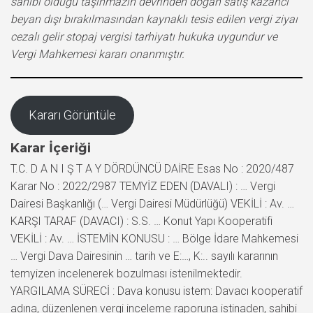
sahibi olduğu taşınmazın devrinden doğan satış kazancı
beyan dışı bırakılmasından kaynaklı tesis edilen vergi ziyaı
cezalı gelir stopaj vergisi tarhiyatı hukuka uygundur ve
Vergi Mahkemesi kararı onanmıştır.
Kararı Görüntüle
Karar İçeriği
T.C. D A N I Ş T A Y DÖRDÜNCÜ DAİRE Esas No : 2020/487
Karar No : 2022/2987 TEMYİZ EDEN (DAVALI) : … Vergi
Dairesi Başkanlığı (… Vergi Dairesi Müdürlüğü) VEKİLİ : Av. …
KARŞI TARAF (DAVACI) : S.S. … Konut Yapı Kooperatifi
VEKİLİ : Av. … İSTEMİN KONUSU : … Bölge İdare Mahkemesi
… Vergi Dava Dairesinin … tarih ve E:…, K:.. sayılı kararının
temyizen incelenerek bozulması istenilmektedir.
YARGILAMA SÜRECİ : Dava konusu istem: Davacı kooperatif
adına, düzenlenen vergi inceleme raporuna istinaden, sahibi