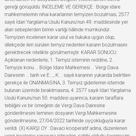
gereği görüşüldü: İNCELEME VE GEREKÇE : Bölge idare
mahkemelerinin nihai kararlarının temyizen bozulması, 2577
sayılı İdari Yargılama Usulü Kanunu’nun 49. maddesinde yer
alan sebeplerden birinin varlığı hâlinde mümkündür.
Temyizen incelenen karar usul ve hukuka uygun olup,
dilekçede ileri sürülen temyiz nedenleri kararın bozulmasını
gerektirecek nitelikte görülmemiştir. KARAR SONUCU :
Açıklanan nedenlerle; 1. Temyiz isteminin reddine, 2.
Temyize konu … Bölge İdare Mahkemesi … Vergi Dava
Dairesinin … tarih ve E:…, K:… sayılı kararının yukarıda belirtilen
gerekçe ile ONANMASINA, 3. Temyiz giderlerinin istemde
bulunan üzerinde bırakılmasına, 4. 2577 sayılı İdari Yargılama
Usulü Kanunu’nun 50. maddesi uyarınca, kararın taraflara
tebliğini ve bir örneğinin de Vergi Dava Dairesine
gönderilmesini teminen dosyanın Vergi Mahkemesine
gönderilmesine, 27/04/2022 tarihinde oyçokluğuyla karar
verildi. (X) KARŞI OY : Davacı kooperatif adına, düzenlenen
vergi inceleme raporuna istinaden, sahibi olduğu taşınmazın