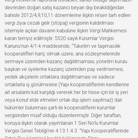
devrinden doğan satış kazancı beyan dışı bırakıldığından
bahisle 2012/4,9,10,11 dönemlerine ilişkin re’sen tarh edilen
vergi ziyaı cezalı gelir (stopaj) vergisinin kaldırılması
istemiyle açılan davanın kabulüne ilişkin Vergi Mahkemesi
kararı temyiz edilmiştir. 5520 sayılı Kurumlar Vergisi
Kanunu’nun 4/1-k maddesinde; “Tüketim ve taşımacılık
kooperatifleri hariç olmak üzere, ana sözleşmelerinde
sermaye üzerinden kazanç dağıtılmaması, yönetim kurulu
başkan ve üyelerine kazanç üzerinden pay verilmemesi,
yedek akçelerin ortaklara dağıtılmaması ve sadece
ortaklarla iş görülmesine (Yapı kooperatiflerinin kendilerine
ait arsalarını kat karşılığı vererek her bir hisse için bir iş yeri
veya konut elde etmeleri ortak dışı işlem sayılmaz) dair
hükümler bulunması şartı ile kooperatiflerin kurumlar
vergisinden muaf olduğu düzenlenmiştir. Diğer taraftan,
konuya ilişkin olarak yayımlanan 1 Seri No’lu Kurumlar
Vergisi Genel Tebliği’nin 4.13.1.4.3. “Yapı Kooperatiflerinde