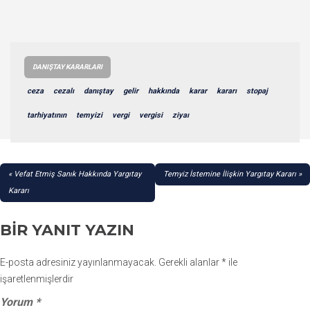
DANIŞTAY KARARLARI
ceza
cezalı
danıştay
gelir
hakkında
karar
kararı
stopaj
tarhiyatının
temyizi
vergi
vergisi
ziyaı
YAZI
Vefat Etmiş Sanık Hakkında Yargıtay
Temyiz İstemine İlişkin Yargıtay Kararı
GEZINMESI
Kararı
BIR YANIT YAZIN
E-posta adresiniz yayınlanmayacak.
Gerekli alanlar
*
ile
işaretlenmişlerdir
Yorum
*