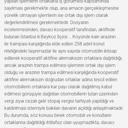
yapılan işlemlerin ortaklarla iş görülmesi kapsamında
sayılması gerekmekte olup, ana amacın gerçekleşmesine
yönelik olmayan işlemlerin ise ortak dışı işlem olarak
değerlendirilmesi gerekmektedir. Dosyanın
incelenmesinden, davacı kooperatif tarafından, aktifinde
bulunan İstanbul ili Beykoz İlçesi … Köyünde kain arazinin …
ile trampası karşılığında elde edilen 258 adet konut
niteliğindeki taşınmazlar ile aynı sayıda otomobilin iktisap
edilerek kooperatif aktifine alınmaksızın ortaklara dağıtıldığı;
ancak arazinin trampa edilmesi işleminin ortak dışı işlem
olduğu ve arazinin trampa edilmesi karşılığında kooperatif
aktifine alınmaksızın doğrudan ortaklar adına tescil edilen
otomobillerin ortaklara kar payı olarak dağıtılmış kabul
edilmesi görüşüyle dağıtılan otomobillerin tutarı üzerinden
vergi ziyaı cezalı gelir stopaj vergisi tarhiyatı yapıldığı ve
kaldırılması istemiyle bakılan davanın açıldığı anlaşılmaktadır.
Bu durumda, söz konusu binek otomobili ve konutların
ortaklarına dağıtıldığı ihtilafsız olan uyuşmazlıkta, davacı