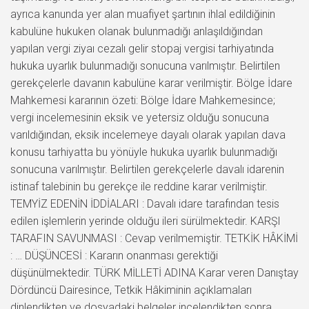
ayrıca kanunda yer alan muafiyet şartının ihlal edildiğinin
kabulüne hukuken olanak bulunmadığı anlaşıldığından
yapılan vergi ziyaı cezalı gelir stopaj vergisi tarhiyatında
hukuka uyarlık bulunmadığı sonucuna varılmıştır. Belirtilen
gerekçelerle davanın kabulüne karar verilmiştir. Bölge İdare
Mahkemesi kararının özeti: Bölge İdare Mahkemesince;
vergi incelemesinin eksik ve yetersiz olduğu sonucuna
varıldığından, eksik incelemeye dayalı olarak yapılan dava
konusu tarhiyatta bu yönüyle hukuka uyarlık bulunmadığı
sonucuna varılmıştır. Belirtilen gerekçelerle davalı idarenin
istinaf talebinin bu gerekçe ile reddine karar verilmiştir.
TEMYİZ EDENİN İDDİALARI : Davalı idare tarafından tesis
edilen işlemlerin yerinde olduğu ileri sürülmektedir. KARŞI
TARAFIN SAVUNMASI : Cevap verilmemiştir. TETKİK HÂKİMİ
: … DÜŞÜNCESİ : Kararın onanması gerektiği
düşünülmektedir. TÜRK MİLLETİ ADINA Karar veren Danıştay
Dördüncü Dairesince, Tetkik Hâkiminin açıklamaları
dinlendikten ve dosyadaki belgeler incelendikten sonra