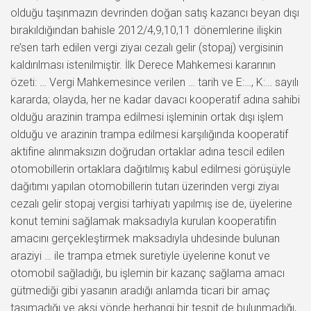
olduğu taşınmazın devrinden doğan satış kazancı beyan dışı
bırakıldığından bahisle 2012/4,9,10,11 dönemlerine ilişkin
re’sen tarh edilen vergi ziyaı cezalı gelir (stopaj) vergisinin
kaldırılması istenilmiştir. İlk Derece Mahkemesi kararının
özeti: … Vergi Mahkemesince verilen … tarih ve E:…, K:… sayılı
kararda; olayda, her ne kadar davacı kooperatif adına sahibi
olduğu arazinin trampa edilmesi işleminin ortak dışı işlem
olduğu ve arazinin trampa edilmesi karşılığında kooperatif
aktifine alınmaksızın doğrudan ortaklar adına tescil edilen
otomobillerin ortaklara dağıtılmış kabul edilmesi görüşüyle
dağıtımı yapılan otomobillerin tutarı üzerinden vergi ziyaı
cezalı gelir stopaj vergisi tarhiyatı yapılmış ise de, üyelerine
konut temini sağlamak maksadıyla kurulan kooperatifin
amacını gerçekleştirmek maksadıyla uhdesinde bulunan
araziyi … ile trampa etmek suretiyle üyelerine konut ve
otomobil sağladığı, bu işlemin bir kazanç sağlama amacı
gütmediği gibi yasanın aradığı anlamda ticari bir amaç
taşımadığı ve aksi yönde herhangi bir tespit de bulunmadığı,