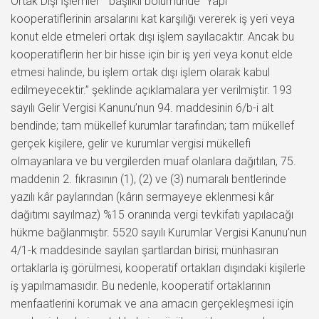
Ortak Dışı İşlemler ” başlıklı bölümünde “Yapı
kooperatiflerinin arsalarını kat karşılığı vererek iş yeri veya
konut elde etmeleri ortak dışı işlem sayılacaktır. Ancak bu
kooperatiflerin her bir hisse için bir iş yeri veya konut elde
etmesi halinde, bu işlem ortak dışı işlem olarak kabul
edilmeyecektir.” şeklinde açıklamalara yer verilmiştir. 193
sayılı Gelir Vergisi Kanunu’nun 94. maddesinin 6/b-i alt
bendinde; tam mükellef kurumlar tarafından; tam mükellef
gerçek kişilere, gelir ve kurumlar vergisi mükellefi
olmayanlara ve bu vergilerden muaf olanlara dağıtılan, 75.
maddenin 2. fıkrasının (1), (2) ve (3) numaralı bentlerinde
yazılı kâr paylarından (kârın sermayeye eklenmesi kâr
dağıtımı sayılmaz) %15 oranında vergi tevkifatı yapılacağı
hükme bağlanmıştır. 5520 sayılı Kurumlar Vergisi Kanunu’nun
4/1-k maddesinde sayılan şartlardan birisi; münhasıran
ortaklarla iş görülmesi, kooperatif ortakları dışındaki kişilerle
iş yapılmamasıdır. Bu nedenle, kooperatif ortaklarının
menfaatlerini korumak ve ana amacın gerçekleşmesi için