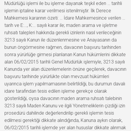
Müdürlüğü işlemi ile bu işleme dayanak teşkil eden … tarihli
işlemin iptaline karar verilmesi istenilmiştir. İlk Derece
Mahkemesi kararının özeti: … İdare Mahkemesince verilen …
tarih ve E:…, K:… sayılı karar ile; maden arama ve işletme
ruhsatı talepleri hakkında gerekli izinlerin nasıl verileceğinin
3213 sayılı Kanun ile düzenlenmesine ve Anayasanın da
bunun öngörmesine rağmen, davacının başvuru tarihinden
sonra yürürlüğe girmesi planlanan Kanun hükümlerini dikkate
alan 06/02/2015 tarihli Genel Müdürlük işlemiyle, 3213 sayılı
Kanunda yer alan düzenlemelerin önüne geçilerek, davacının
başvuru tarihinde yürürlükte olan mevzuat hükümleri
uyarınca işlem yapılmamasının belirtildiği, bu durumun davalı
idare tarafından tesis edilen işleme gerekçe olarak
gösterildiği, oysa davacının maden arama ruhsatı talebinin
3213 sayılı Maden Kanunu ve ilgili Yönetmeliklerin çizdiği izin
prosedürü dahilinde değerlendirilip gerekli işlemin tesis
edilmesi gerektiği dikkate alındığında, Kanuna aykırı olarak,
06/02/2015 tarihli işlemde yer alan hususlar dikkate alınmak