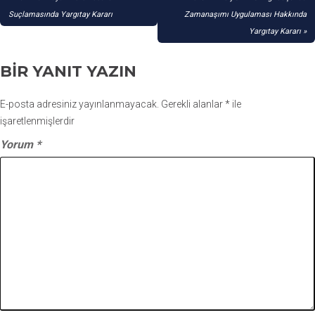
GEZINMESI
Suçlamasında Yargıtay Kararı
Zamanaşımı Uygulaması Hakkında
Yargıtay Kararı
BIR YANIT YAZIN
E-posta adresiniz yayınlanmayacak.
Gerekli alanlar
*
ile
işaretlenmişlerdir
Yorum
*