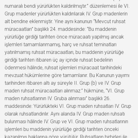
numaralı bendi yürürlükten kaldırılmıştır.” düzenlemesi ile VI.
Grup madenler yürürlükten kaldırılarak IV. Grup madenlerin
alt bendine eklenmiştir. Yine aynı kanunun “Mevcut ruhsat
müracaatları” başlıklı 24. maddesinde: “Bu maddenin
yürürlüğe girdiği tarihten önce müracaatı yapılmış ancak
işlemleri tamamlanmamış, harç ve ruhsat teminatları
yatırılmamış ruhsat müracaatları, bu maddenin yürürlüğe
girdiği tarihten itibaren üç ay içinde ruhsat bedelinin
ödenmesi hâlinde, ruhsat işlemleri müracaat tarihindeki
mevzuat hükümlerine göre tamamlanır. Bu Kanunun yayımı
tarihinden itibaren altı ay süreyle II. Grup (b) ve IV. Grup
maden ruhsat müracaatları alınmaz.” hükmüne, “VI. Grup
maden ruhsatlarının IV. Gruba alınması” başlıklı 26.
maddesinde: Yürürlükteki VI. Grup maden ruhsatları IV. Grup
olarak ruhsatlandırılır. Aynı alanda IV. Grup maden ruhsatı
bulunması hâlinde IV. Grup ve VI. Grup maden ruhsatlarının
işlemleri bu maddenin yürürlüğe girdiği tarihten önceki
kazanılmış haklarına göre yürütülür. Ruhsatların birbirleri ile