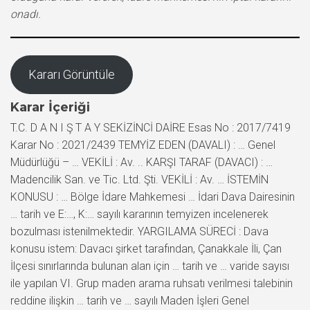
onadı.
Kararı Görüntüle
Karar İçeriği
T.C. D A N I Ş T A Y SEKİZİNCİ DAİRE Esas No : 2017/7419
Karar No : 2021/2439 TEMYİZ EDEN (DAVALI) : … Genel
Müdürlüğü – … VEKİLİ : Av. .. KARŞI TARAF (DAVACI) : …
Madencilik San. ve Tic. Ltd. Şti. VEKİLİ : Av. … İSTEMİN
KONUSU : … Bölge İdare Mahkemesi … İdari Dava Dairesinin
… tarih ve E:…, K:… sayılı kararının temyizen incelenerek
bozulması istenilmektedir. YARGILAMA SÜRECİ : Dava
konusu istem: Davacı şirket tarafından, Çanakkale İli, Çan
İlçesi sınırlarında bulunan alan için … tarih ve … varide sayısı
ile yapılan VI. Grup maden arama ruhsatı verilmesi talebinin
reddine ilişkin … tarih ve … sayılı Maden İşleri Genel