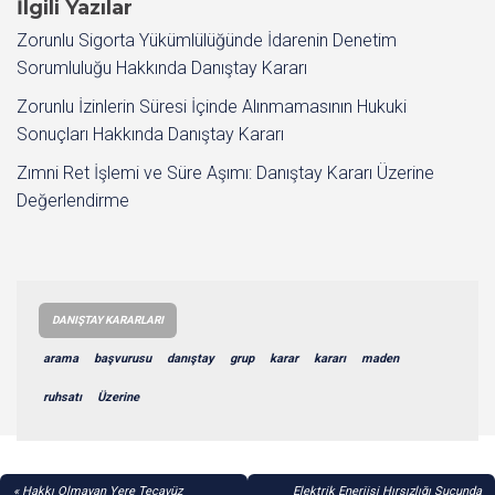
İlgili Yazılar
Zorunlu Sigorta Yükümlülüğünde İdarenin Denetim
Sorumluluğu Hakkında Danıştay Kararı
Zorunlu İzinlerin Süresi İçinde Alınmamasının Hukuki
Sonuçları Hakkında Danıştay Kararı
Zımni Ret İşlemi ve Süre Aşımı: Danıştay Kararı Üzerine
Değerlendirme
DANIŞTAY KARARLARI
arama
başvurusu
danıştay
grup
karar
kararı
maden
ruhsatı
Üzerine
YAZI
Hakkı Olmayan Yere Tecavüz
Elektrik Enerjisi Hırsızlığı Suçunda