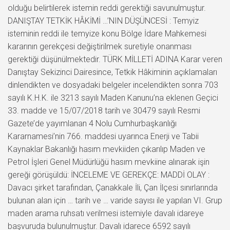
olduğu belirtilerek istemin reddi gerektiği savunulmuştur.
DANIŞTAY TETKİK HÂKİMİ …’NIN DÜŞÜNCESİ : Temyiz
isteminin reddi ile temyize konu Bölge İdare Mahkemesi
kararının gerekçesi değiştirilmek suretiyle onanması
gerektiği düşünülmektedir. TÜRK MİLLETİ ADINA Karar veren
Danıştay Sekizinci Dairesince, Tetkik Hâkiminin açıklamaları
dinlendikten ve dosyadaki belgeler incelendikten sonra 703
sayılı K.H.K. ile 3213 sayılı Maden Kanunu’na eklenen Geçici
33. madde ve 15/07/2018 tarih ve 30479 sayılı Resmi
Gazete’de yayımlanan 4 Nolu Cumhurbaşkanlığı
Kararnamesi’nin 766. maddesi uyarınca Enerji ve Tabii
Kaynaklar Bakanlığı hasım mevkiiden çıkarılıp Maden ve
Petrol İşleri Genel Müdürlüğü hasım mevkiine alınarak işin
gereği görüşüldü: İNCELEME VE GEREKÇE: MADDİ OLAY :
Davacı şirket tarafından, Çanakkale İli, Çan İlçesi sınırlarında
bulunan alan için … tarih ve … varide sayısı ile yapılan VI. Grup
maden arama ruhsatı verilmesi istemiyle davalı idareye
başvuruda bulunulmuştur. Davalı idarece 6592 sayılı