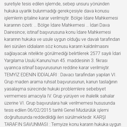
suretiyle tesis edilen işlemde, sebep unsuru yönünden
hukuka uyarlık bulunmadığı gerekçesiyle dava konusu
işlemlerin iptaline karar verilmiştir. Bölge İdare Mahkemesi
kararının özeti: … Bölge İdare Mahkemesi … İdari Dava
Dairesince; istinaf başvurusuna konu İdare Mahkemesi
kararının hukuka ve usule uygun olduğu ve davalı tarafından
ileri sürülen iddiaların söz konusu kararın kaldırılmasını
sağlayacak nitelikte görülmediği belirtilerek 2577 sayılı İdari
Yargılama Usulü Kanunu’nun 45. maddesinin 3. fıkrası
uyarınca istinaf başvurusunun reddine karar verilmiştir.
TEMYİZ EDENİN İDDİALARI : Davacı tarafından yapılan VI.
Grup maden arama ruhsat başvurusunun, kanun taslağının
yasalaşma sürecinde hukuki problemlere sebebiyet
vermemesi amacıyla IV. Grup yürüyen ve ihalelik sahalar
üzerine VI. Grup başvurulara hak verilmemesi hususunda
tesis edilen 06/02/2015 tarihli Genel Müdürülük işlemi
doğrultusunda reddedildiği ileri sürülmektedir. KARŞI
TARAFIN SAVUNMASI : Temyize konu kararın hukuka uygun