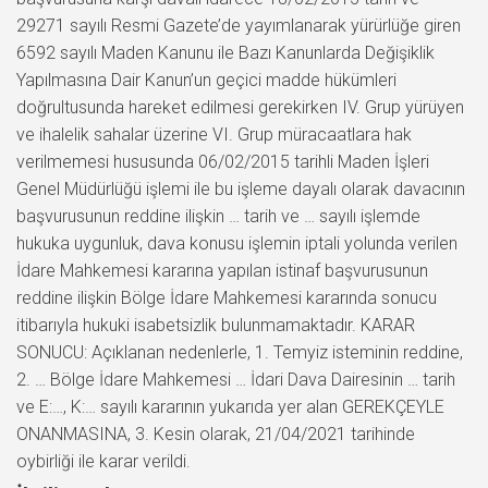
29271 sayılı Resmi Gazete’de yayımlanarak yürürlüğe giren
6592 sayılı Maden Kanunu ile Bazı Kanunlarda Değişiklik
Yapılmasına Dair Kanun’un geçici madde hükümleri
doğrultusunda hareket edilmesi gerekirken IV. Grup yürüyen
ve ihalelik sahalar üzerine VI. Grup müracaatlara hak
verilmemesi hususunda 06/02/2015 tarihli Maden İşleri
Genel Müdürlüğü işlemi ile bu işleme dayalı olarak davacının
başvurusunun reddine ilişkin … tarih ve … sayılı işlemde
hukuka uygunluk, dava konusu işlemin iptali yolunda verilen
İdare Mahkemesi kararına yapılan istinaf başvurusunun
reddine ilişkin Bölge İdare Mahkemesi kararında sonucu
itibarıyla hukuki isabetsizlik bulunmamaktadır. KARAR
SONUCU: Açıklanan nedenlerle, 1. Temyiz isteminin reddine,
2. … Bölge İdare Mahkemesi … İdari Dava Dairesinin … tarih
ve E:…, K:… sayılı kararının yukarıda yer alan GEREKÇEYLE
ONANMASINA, 3. Kesin olarak, 21/04/2021 tarihinde
oybirliği ile karar verildi.