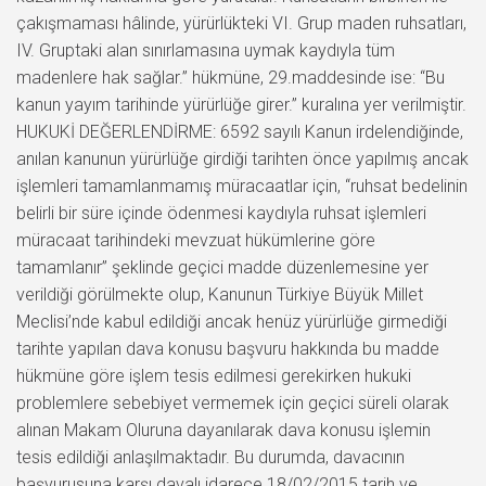
çakışmaması hâlinde, yürürlükteki VI. Grup maden ruhsatları,
IV. Gruptaki alan sınırlamasına uymak kaydıyla tüm
madenlere hak sağlar.” hükmüne, 29.maddesinde ise: “Bu
kanun yayım tarihinde yürürlüğe girer.” kuralına yer verilmiştir.
HUKUKİ DEĞERLENDİRME: 6592 sayılı Kanun irdelendiğinde,
anılan kanunun yürürlüğe girdiği tarihten önce yapılmış ancak
işlemleri tamamlanmamış müracaatlar için, “ruhsat bedelinin
belirli bir süre içinde ödenmesi kaydıyla ruhsat işlemleri
müracaat tarihindeki mevzuat hükümlerine göre
tamamlanır” şeklinde geçici madde düzenlemesine yer
verildiği görülmekte olup, Kanunun Türkiye Büyük Millet
Meclisi’nde kabul edildiği ancak henüz yürürlüğe girmediği
tarihte yapılan dava konusu başvuru hakkında bu madde
hükmüne göre işlem tesis edilmesi gerekirken hukuki
problemlere sebebiyet vermemek için geçici süreli olarak
alınan Makam Oluruna dayanılarak dava konusu işlemin
tesis edildiği anlaşılmaktadır. Bu durumda, davacının
başvurusuna karşı davalı idarece 18/02/2015 tarih ve