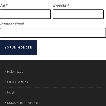
Ad
*
E-posta
*
İnternet sitesi
Hakkımızda
Gizlilik Politikası
İletişim
DMCA & İtibar Koruma