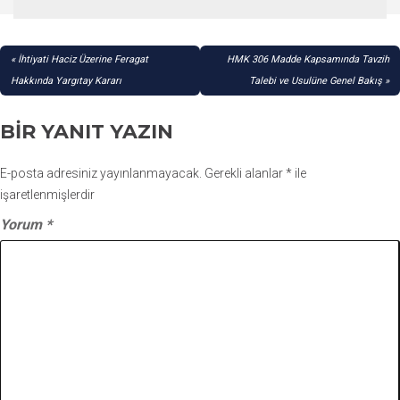
YAZI
İhtiyati Haciz Üzerine Feragat
HMK 306 Madde Kapsamında Tavzih
GEZINMESI
Hakkında Yargıtay Kararı
Talebi ve Usulüne Genel Bakış
BIR YANIT YAZIN
E-posta adresiniz yayınlanmayacak.
Gerekli alanlar
*
ile
işaretlenmişlerdir
Yorum
*