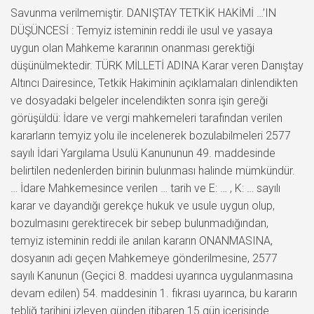
Savunma verilmemiştir. DANIŞTAY TETKİK HAKİMİ …’IN
DÜŞÜNCESİ : Temyiz isteminin reddi ile usul ve yasaya
uygun olan Mahkeme kararının onanması gerektiği
düşünülmektedir. TÜRK MİLLETİ ADINA Karar veren Danıştay
Altıncı Dairesince, Tetkik Hakiminin açıklamaları dinlendikten
ve dosyadaki belgeler incelendikten sonra işin gereği
görüşüldü: İdare ve vergi mahkemeleri tarafından verilen
kararların temyiz yolu ile incelenerek bozulabilmeleri 2577
sayılı İdari Yargılama Usulü Kanununun 49. maddesinde
belirtilen nedenlerden birinin bulunması halinde mümkündür.
… İdare Mahkemesince verilen … tarih ve E: … , K: … sayılı
karar ve dayandığı gerekçe hukuk ve usule uygun olup,
bozulmasını gerektirecek bir sebep bulunmadığından,
temyiz isteminin reddi ile anılan kararın ONANMASINA,
dosyanın adı geçen Mahkemeye gönderilmesine, 2577
sayılı Kanunun (Geçici 8. maddesi uyarınca uygulanmasına
devam edilen) 54. maddesinin 1. fıkrası uyarınca, bu kararın
tebliğ tarihini izleyen günden itibaren 15 gün içerisinde