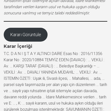
ruhsatının iptali istemiyle açılan davada, İdare Mahkemesi
tarafından verilen kararın usul ve hukuka uygun olduğu
sonucuna varılmış ve temyiz talebi reddedilmiştir.
Kararı Görüntüle
Karar İçeriği
T.C. D A N I Ş T A Y ALTINCI DAİRE Esas No : 2016/11356
Karar No : 2020/10884 TEMYİZ EDEN (DAVACI) : … VEKİLİ :
Av. … KARŞI TARAF (DAVALI) : … Belediye Başkanlığı – …
VEKİLİ : Av. … DAVALI YANINDA MÜDAHİL: … VEKİLİ : Av. …
İSTEMİN ÖZETİ : Uşak ili, Sivaslı ilçesi, … Mahallesi, … ada, …
parsel sayılı taşınmazda yer alan yapı için düzenlenen … tarih
ve … sayılı yapı ruhsatının iptali istemiyle açılan davada,
davanın reddi yolunda … İdare Mahkemesince verilen … tarih
ve E: … , K: … sayılı kararın, usul ve hukuka aykırı olduğu ileri
sürülerek bozulması istenilmektedir. SAVUNMANIN ÖZETİ :