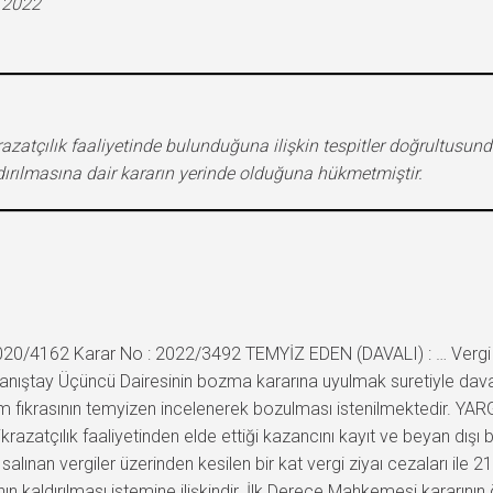
.2022
zatçılık faaliyetinde bulunduğuna ilişkin tespitler doğrultusund
ırılmasına dair kararın yerinde olduğuna hükmetmiştir.
020/4162 Karar No : 2022/3492 TEMYİZ EDEN (DAVALI) : … Vergi 
Danıştay Üçüncü Dairesinin bozma kararına uyulmak suretiyle dav
hüküm fıkrasının temyizen incelenerek bozulması istenilmektedir.
krazatçılık faaliyetinden elde ettiği kazancını kayıt ve beyan dışı b
 salınan vergiler üzerinden kesilen bir kat vergi ziyaı cezaları ile
ın kaldırılması istemine ilişkindir. İlk Derece Mahkemesi kararının