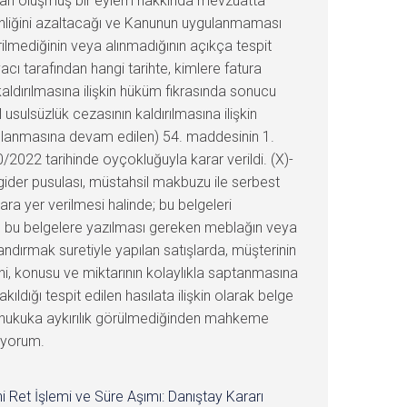
rları oluşmuş bir eylem hakkında mevzuatta
kinliğini azaltacağı ve Kanunun uygulanmaması
lmediğinin veya alınmadığının açıkça tespit
cı tarafından hangi tarihte, kimlere fatura
aldırılmasına ilişkin hüküm fıkrasında sonucu
sulsüzlük cezasının kaldırılmasına ilişkin
ulanmasına devam edilen) 54. maddesinin 1.
0/2022 tarihinde oyçokluğuyla karar verildi. (X)-
gider pusulası, müstahsil makbuzu ile serbest
 yer verilmesi halinde; bu belgeleri
re bu belgelere yazılması gereken meblağın veya
ndırmak suretiyle yapılan satışlarda, müşterinin
arihi, konusu ve miktarının kolaylıkla saptanmasına
dığı tespit edilen hasılata ilişkin olarak belge
a hukuka aykırılık görülmediğinden mahkeme
mıyorum.
i Ret İşlemi ve Süre Aşımı: Danıştay Kararı