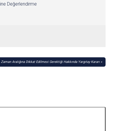
ine Değerlendirme
 Zaman Aralığına Dikkat Edilmesi Gerektiği Hakkında Yargıtay Kararı