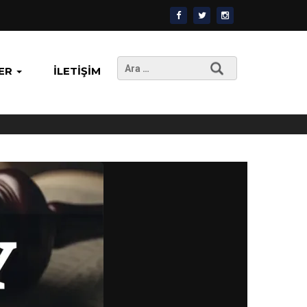
Arama:
ER
İLETIŞIM