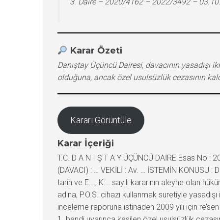
3. Daire – 2020/4162 – 2022/3492 – 03.10
Karar Özeti
Danıştay Üçüncü Dairesi, davacının yasadışı ikra
olduğuna, ancak özel usulsüzlük cezasının kald
Kararı Görüntüle
Karar İçeriği
T.C. D A N I Ş T A Y ÜÇÜNCÜ DAİRE Esas No : 2
(DAVACI) : … VEKİLİ : Av. … İSTEMİN KONUSU : 
tarih ve E:…, K:… sayılı kararının aleyhe olan 
adına, P.O.S. cihazı kullanmak suretiyle yasadışı i
inceleme raporuna istinaden 2009 yılı için re’sen
1. bendi uyarınca kesilen özel usulsüzlük cezasın