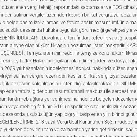
a düzenlenen vergi tekniği raporundaki saptamalar ve POS cihazıyla
den salınan vergiler üzerinden kesilen bir kat vergi ziyaı cezaları
ayısıyla belge basım izni alınması ve fatura bastırılması mümkün o
usulsüzlük cezasında hukuka uygunluk görülmediği gerekçesiyle ve
 EDENİN İDDİALARI : Davalı idare tarafından, tefecilik yaptığı tespi
kararın aleyhe olan hüküm fıkrasının bozulması istenilmektedir
ÜŞÜNCESİ : Temyiz isteminin reddi ile temyize konu hüküm fıkras
esince, Tetkik Hâkiminin açıklamaları dinlendikten ve dosyadaki 
009 yılı hesaplarının incelenmesi sonucu hakkında düzenlenen ve
 için salınan vergiler üzerinden kesilen bir kat vergi ziyaı cezalar
zlük cezasının kaldırılmasının istenildiği anlaşılmaktadır. İLGİLİ 
cap eden fatura, gider pusulası, müstahsil makbuzu ile serbest m
farklı meblağlara yer verilmesi halinde; bu belgeleri düzenlemek
ğın veya meblağ farkının %10’u nispetinde özel usulsüzlük cezas
ezasında, usulsüzlüğün yapıldığı yılı takip eden yılın birinci gün
 DEĞERLENDİRME: 213 sayılı Vergi Usul Kanunu’nun 353. maddesini
ne yüklenen ödevlerin tam ve zamanında yerine getirilmesini sağl