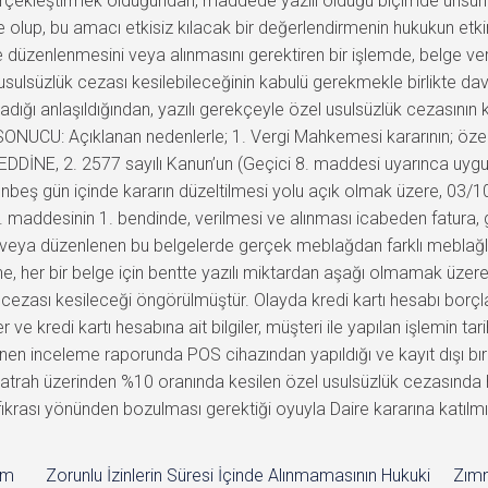
 gerçekleştirmek olduğundan, maddede yazılı olduğu biçimde unsu
e olup, bu amacı etkisiz kılacak bir değerlendirmenin hukukun et
düzenlenmesini veya alınmasını gerektiren bir işlemde, belge veri
sulsüzlük cezası kesilebileceğinin kabulü gerekmekle birlikte dava
ığı anlaşıldığından, yazılı gerekçeyle özel usulsüzlük cezasının k
 SONUCU: Açıklanan nedenlerle; 1. Vergi Mahkemesi kararının; özel u
EDDİNE, 2. 2577 sayılı Kanun’un (Geçici 8. maddesi uyarınca uyg
en onbeş gün içinde kararın düzeltilmesi yolu açık olmak üzere, 03/1
. maddesinin 1. bendinde, verilmesi ve alınması icabeden fatura, 
eya düzenlenen bu belgelerde gerçek meblağdan farklı meblağlara
ne, her bir belge için bentte yazılı miktardan aşağı olmamak üze
cezası kesileceği öngörülmüştür. Olayda kredi kartı hesabı borçla
r ve kredi kartı hesabına ait bilgiler, müşteri ile yapılan işlemin t
 inceleme raporunda POS cihazından yapıldığı ve kayıt dışı bırakıl
 matrah üzerinden %10 oranında kesilen özel usulsüzlük cezasınd
 fıkrası yönünden bozulması gerektiği oyuyla Daire kararına katıl
im
Zorunlu İzinlerin Süresi İçinde Alınmamasının Hukuki
Zımn