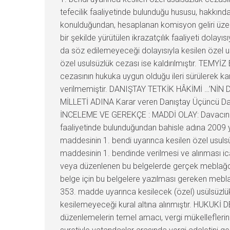
tefecilik faaliyetinde bulunduğu hususu, hakkınd
konulduğundan, hesaplanan komisyon geliri üzerin
bir şekilde yürütülen ikrazatçılık faaliyeti dol
da söz edilemeyeceği dolayısıyla kesilen özel 
özel usulsüzlük cezası ise kaldırılmıştır. TEMYİZ
cezasının hukuka uygun olduğu ileri sürülerek 
verilmemiştir. DANIŞTAY TETKİK HÂKİMİ …’NİN D
MİLLETİ ADINA Karar veren Danıştay Üçüncü Dair
İNCELEME VE GEREKÇE : MADDİ OLAY: Davacının 2
faaliyetinde bulunduğundan bahisle adına 2009 yılı
maddesinin 1. bendi uyarınca kesilen özel usulsü
maddesinin 1. bendinde verilmesi ve alınması i
veya düzenlenen bu belgelerde gerçek meblağdan 
belge için bu belgelere yazılması gereken mebla
353. madde uyarınca kesilecek (özel) usülsüzlük c
kesilemeyeceği kural altına alınmıştır. HUKUKİ
düzenlemelerin temel amacı, vergi mükellefleri