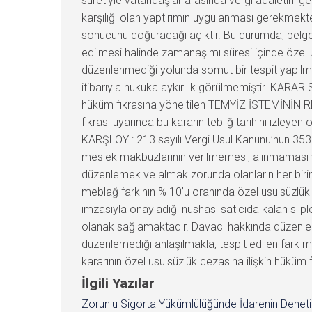
suretiyle vatandaşlar arasında vergi adaletini
karşılığı olan yaptırımın uygulanması gerekmekt
sonucunu doğuracağı açıktır. Bu durumda, belge 
edilmesi halinde zamanaşımı süresi içinde özel u
düzenlenmediği yolunda somut bir tespit yapılmad
itibarıyla hukuka aykırılık görülmemiştir. KARAR
hüküm fıkrasına yöneltilen TEMYİZ İSTEMİNİN R
fıkrası uyarınca bu kararın tebliğ tarihini izley
KARŞI OY : 213 sayılı Vergi Usul Kanunu’nun 353
meslek makbuzlarının verilmemesi, alınmaması v
düzenlemek ve almak zorunda olanların her biri
meblağ farkının % 10’u oranında özel usulsüzlük 
imzasıyla onayladığı nüshası satıcıda kalan sliple
olanak sağlamaktadır. Davacı hakkında düzenlenen
düzenlemediği anlaşılmakla, tespit edilen fark
kararının özel usulsüzlük cezasına ilişkin hüküm
İlgili Yazılar
Zorunlu Sigorta Yükümlülüğünde İdarenin Denet