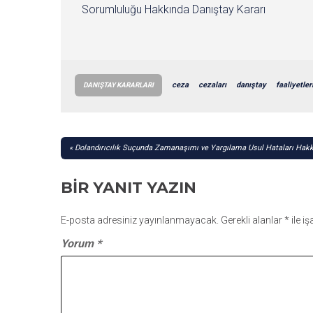
Sorumluluğu Hakkında Danıştay Kararı
ceza
cezaları
danıştay
faaliyetler
DANIŞTAY KARARLARI
YAZI
Dolandırıcılık Suçunda Zamanaşımı ve Yargılama Usul Hataları Hakk
GEZINMESI
BIR YANIT YAZIN
E-posta adresiniz yayınlanmayacak.
Gerekli alanlar
*
ile i
Yorum
*