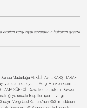
a kesilen vergi ziyaı cezalarının hukuken geçerli
Dairesi Müdürlüğü VEKİLİ : Av. … KARŞI TARAF
ayı yeniden inceleyen … Vergi Mahkemesinin …
 YARGILAMA SÜRECİ : Dava konusu istem: Davacı
ıraktığı yolundaki tespitleri içeren vergi
 213 sayılı Vergi Usul Kanunu’nun 353. maddesinin
 özeti: Davacının POS cihazlarını kullanarak