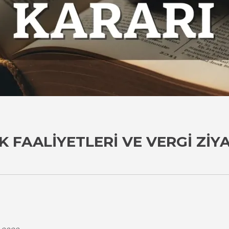
IK FAALIYETLERI VE VERGI ZIY
i