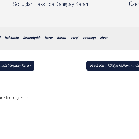
Sonuçları Hakkında Danıştay Kararı
Üzer
i
hakkında
İkrazatçılık
karar
kararı
vergi
yasadışı
ziyaı
ında Yargıtay Kararı
Kredi Kartı Kötüye Kullanımında
şaretlenmişlerdir