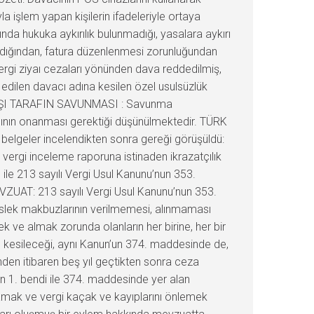
 işlem yapan kişilerin ifadeleriyle ortaya
nda hukuka aykırılık bulunmadığı, yasalara aykırı
lmadığından, fatura düzenlenmesi zorunluğundan
rgi ziyaı cezaları yönünden dava reddedilmiş,
t edilen davacı adına kesilen özel usulsüzlük
. KARŞI TARAFIN SAVUNMASI : Savunma
ının onanması gerektiği düşünülmektedir. TÜRK
belgeler incelendikten sonra gereği görüşüldü:
rgi inceleme raporuna istinaden ikrazatçılık
ı ile 213 sayılı Vergi Usul Kanunu’nun 353.
MEVZUAT: 213 sayılı Vergi Usul Kanunu’nun 353.
eslek makbuzlarının verilmemesi, alınmaması
 ve almak zorunda olanların her birine, her bir
ı kesileceği, aynı Kanun’un 374. maddesinde de,
ünden itibaren beş yıl geçtikten sonra ceza
n 1. bendi ile 374. maddesinde yer alan
amak ve vergi kaçak ve kayıplarını önlemek