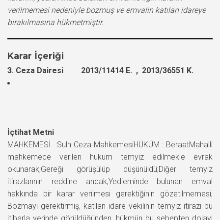
verilmemesi nedeniyle bozmuş ve emvalin katılan idareye
bırakılmasına hükmetmiştir.
Karar İçeriği
3. Ceza Dairesi 2013/11414 E. , 2013/36551 K.
İçtihat Metni
MAHKEMESİ :Sulh Ceza MahkemesiHÜKÜM : BeraatMahalli
mahkemece verilen hüküm temyiz edilmekle evrak
okunarak;Gereği görüşülüp düşünüldü;Diğer temyiz
itirazlarının reddine ancak,Yedieminde bulunan emval
hakkında bir karar verilmesi gerektiğinin gözetilmemesi,
Bozmayı gerektirmiş, katılan idare vekilinin temyiz itirazı bu
itibarla yerinde görüldüğünden, hükmün bu sebepten dolayı