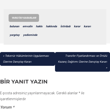
YARGITAY KARARLARI
bulunan
emvalin
hakkı
hakkında
İstirdadı
karar
kararı
yargıtay
yedieminde
YAZI
Tekerrür Hükümlerinin Uygulanması
Transfer Fiyatlandırması ve Örtülü
GEZINMESI
Üzerine Danıştay Kararı
Kazanç Dağıtımı Üzerine Danıştay Kararı
BIR YANIT YAZIN
E-posta adresiniz yayınlanmayacak.
Gerekli alanlar
*
ile
işaretlenmişlerdir
Yorum
*