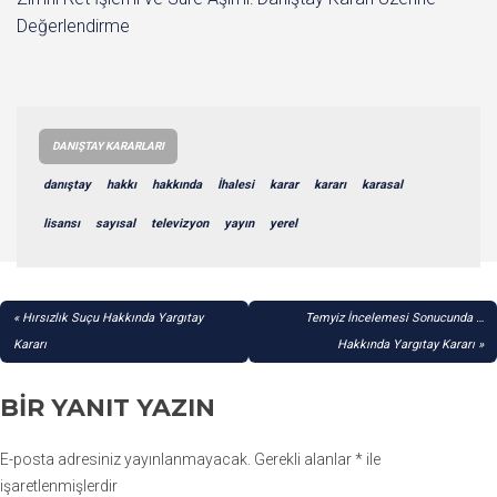
Değerlendirme
DANIŞTAY KARARLARI
danıştay
hakkı
hakkında
İhalesi
karar
kararı
karasal
lisansı
sayısal
televizyon
yayın
yerel
YAZI
Hırsızlık Suçu Hakkında Yargıtay
Temyiz İncelemesi Sonucunda …
GEZINMESI
Kararı
Hakkında Yargıtay Kararı
BIR YANIT YAZIN
E-posta adresiniz yayınlanmayacak.
Gerekli alanlar
*
ile
işaretlenmişlerdir