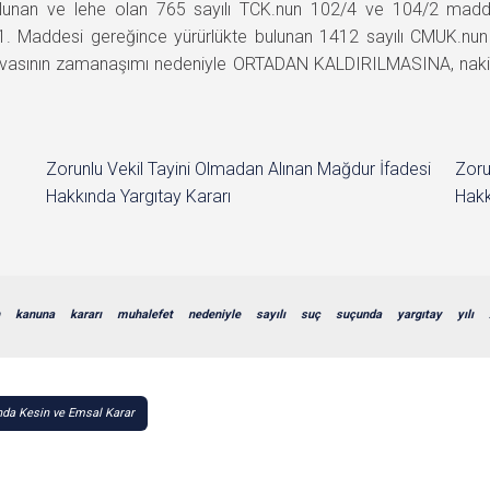
bulunan ve lehe olan 765 sayılı TCK.nun 102/4 ve 104/2 ma
1. Maddesi gereğince yürürlükte bulunan 1412 sayılı CMUK.n
asının zamanaşımı nedeniyle ORTADAN KALDIRILMASINA, nakil ar
Zorunlu Vekil Tayini Olmadan Alınan Mağdur İfadesi
Zoru
Hakkında Yargıtay Kararı
Hakk
kanuna
kararı
muhalefet
nedeniyle
sayılı
suç
suçunda
yargıtay
yılı
ında Kesin ve Emsal Karar