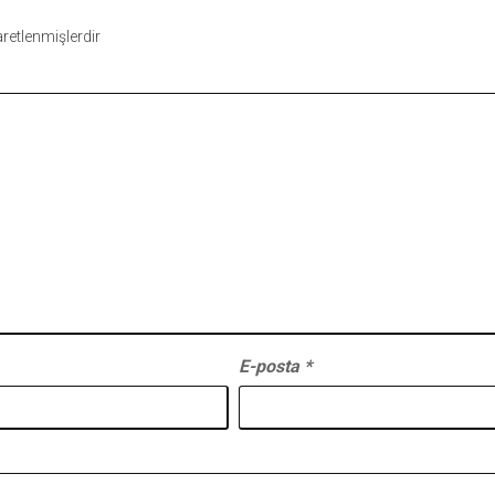
şaretlenmişlerdir
E-posta
*