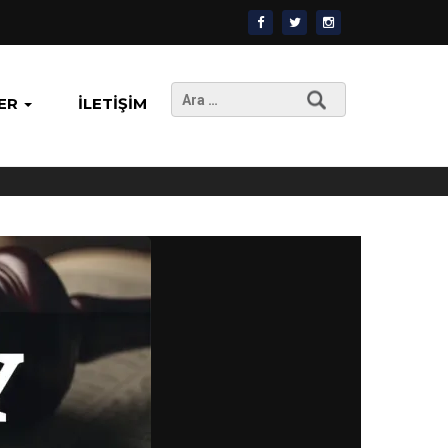
Arama:
ER
İLETIŞIM