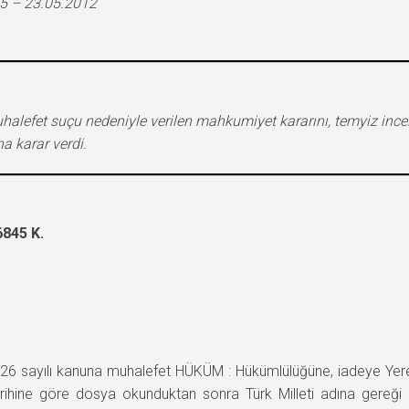
5 – 23.05.2012
muhalefet suçu nedeniyle verilen mahkumiyet kararını, temyiz i
a karar verdi.
845 K.
 sayılı kanuna muhalefet HÜKÜM : Hükümlülüğüne, iadeye Yere
arihine göre dosya okunduktan sonra Türk Milleti adına gereği g