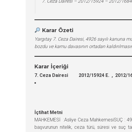
7. Ceza Dairesi – 2012/15924 – 2012/1684
Karar Özeti
Yargıtay 7. Ceza Dairesi, 4926 sayılı kanuna 
bozdu ve kamu davasının ortadan kaldırılmasın
Karar İçeriği
7. Ceza Dairesi 2012/15924 E. , 2012/16
İçtihat Metni
MAHKEMESİ :Asliye Ceza MahkemesiSUÇ : 4926
başvurunun nitelik, ceza türü, süresi ve suç t