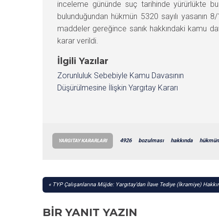
inceleme gününde suç tarihinde yürürlükte 
bulunduğundan hükmün 5320 sayılı yasanın 8/
maddeler gereğince sanık hakkındaki kamu dav
karar verildi.
İlgili Yazılar
Zorunluluk Sebebiyle Kamu Davasının
Düşürülmesine İlişkin Yargıtay Kararı
4926
bozulması
hakkında
hükmün
YARGITAY KARARLARI
YAZI
TYP Çalışanlarına Müjde: Yargıtay’dan İlave Tediye (İkramiye) Hakk
GEZINMESI
BIR YANIT YAZIN