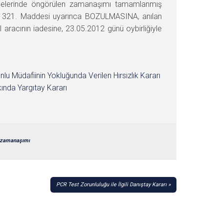
ddelerinde öngörülen zamanaşımı tamamlanmış
un 321. Maddesi uyarınca BOZULMASINA, anılan
acının iadesine, 23.05.2012 günü oybirliğiyle
nlu Müdafiinin Yokluğunda Verilen Hırsızlık Kararı
ında Yargıtay Kararı
zamanaşımı
PCR Test Zorunluluğu ile İlgili Danıştay Kararı