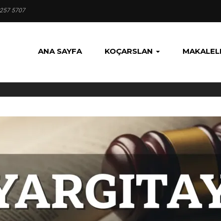
 257 5707
ANA SAYFA
KOÇARSLAN
MAKALEL