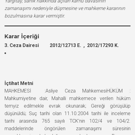
Yargıtay, sanık hakkında açılan kamu davasının
zamanaşımı nedeniyle düşmesine ve mahkeme kararının
bozulmasına karar vermiştir.
Karar İçeriği
3. Ceza Dairesi 2012/12713 E. , 2012/17293 K.
İçtihat Metni
MAHKEMESİ :Asliye Ceza MahkemesiHÜKÜM :
Mahkumiyetine dair, Mahalli mahkemece verilen hüküm
temyiz edilmekle evrak okunarak; Gereği görüşülüp
düşünüldü; Suç tarihi olan 11.10.2004 tarihi ile inceleme
tarihi arasında 765 sayılı TCK’nin 102/4 ve 104/2.
maddelerinde öngörülen zamanaşımı süresinin