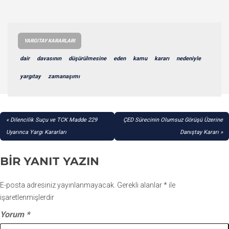
YARGITAY KARARLARI
dair
davasının
düşürülmesine
eden
kamu
kararı
nedeniyle
yargıtay
zamanaşımı
YAZI
Dilencilik Suçu ve TCK Madde 229
ÇED Sürecinin Olumsuz Görüşü Üzerine
GEZINMESI
Uyarınca Yargı Kararları
Danıştay Kararı
BIR YANIT YAZIN
E-posta adresiniz yayınlanmayacak.
Gerekli alanlar
*
ile
işaretlenmişlerdir
Yorum
*