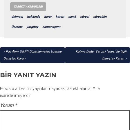
YARGITAY KARARLARI
dolması
hakkında
karar
kararı
sanık
süresi
süresinin
Üzerine
yargıtay
zamanaşımı
YAZI
Pay Alım Teklifi Düzenlemeleri Üzerine
Katma Değer Vergisi İadesi İle İlgili
GEZINMESI
Danıştay Kararı
Danıştay Kararı
BIR YANIT YAZIN
E-posta adresiniz yayınlanmayacak.
Gerekli alanlar
*
ile
işaretlenmişlerdir
Yorum
*