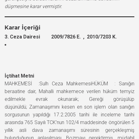
düşmesine karar vermiştir.
Karar İçeriği
3. Ceza Dairesi 2009/7826 E. , 2010/7203 K.
İçtihat Metni
MAHKEMESİ :Sulh Ceza MahkemesiHÜKÜM : Sanığın
beraatine dair, Mahalli mahkemece verilen hüküm temyiz
edilmekle evrak okunarak; Gereği görüşülüp
düşünüldü; Zamanaşımını kesen en son işlem olan sanığın
sorgusunun yapıldığı 17.2.2005 tarihi ile inceleme tarihi
arasında 765 Sayılı TCK’nun 102/4 maddesinde öngörülen 5
yıllık asli dava zamanaşımı süresinin gerçekleşmiş
bulunduğunun anlaşılması, Bozmayı gerektirmiş, müdahil