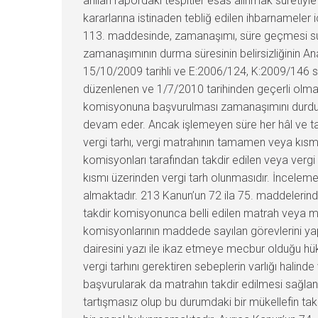
anılan rapordaki tespitler esas alınmak suretiyl
kararlarına istinaden tebliğ edilen ihbarnameler 
113. maddesinde, zamanaşımı, süre geçmesi suret
zamanaşımının durma süresinin belirsizliğinin A
15/10/2009 tarihli ve E:2006/124, K:2009/146 say
düzenlenen ve 1/7/2010 tarihinden geçerli olmak ü
komisyonuna başvurulması zamanaşımını durduru
devam eder. Ancak işlemeyen süre her hâl ve takd
vergi tarhı, vergi matrahının tamamen veya kısm
komisyonları tarafından takdir edilen veya verg
kısmı üzerinden vergi tarh olunmasıdır. İncelem
almaktadır. 213 Kanun’un 72 ila 75. maddelerind
takdir komisyonunca belli edilen matrah veya matr
komisyonlarının maddede sayılan görevlerini yapa
dairesini yazı ile ikaz etmeye mecbur olduğu 
vergi tarhını gerektiren sebeplerin varlığı halin
başvurularak da matrahın takdir edilmesi sağlan
tartışmasız olup bu durumdaki bir mükellefin ta