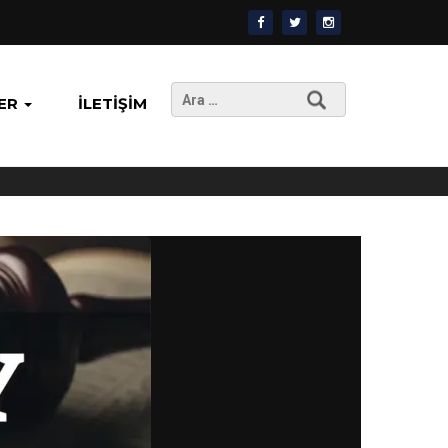
Arama:
ER
İLETIŞIM