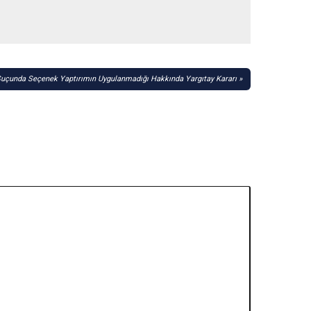
 Suçunda Seçenek Yaptırımın Uygulanmadığı Hakkında Yargıtay Kararı