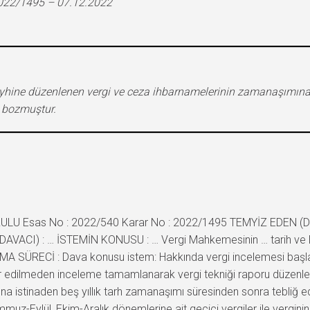
2022/1495 – 07.12.2022
leyhine düzenlenen vergi ve ceza ihbarnamelerinin zamanaşımına
ı bozmuştur.
ULU Esas No : 2022/540 Karar No : 2022/1495 TEMYİZ EDEN (DAVAL
DAVACI) : … İSTEMİN KONUSU : … Vergi Mahkemesinin … tarih ve E:…
MA SÜRECİ : Dava konusu istem: Hakkında vergi incelemesi başlat
 edilmeden inceleme tamamlanarak vergi tekniği raporu düzenlen
ına istinaden beş yıllık tarh zamanaşımı süresinden sonra tebliğ e
Temmuz-Eylül, Ekim-Aralık dönemlerine ait geçici vergiler ile verginin