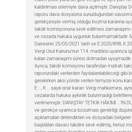
kaldırılması istemiyle dava açılmıştır. Danıştay 
raporu dava dosyasına sunulduğundan savunma ha
gerekçesiyle vermiş olduğu bozma kararına uyan
takdir komisyonuna sevk edilmesi zamanaşımı sü
ve cezada hukuka uygunluk bulunmamaktadır. Ma
Dairesinin 25/05/2021 tarih ve E:2020/898, K:20
Vergi Usul Kanunu’nun 114. maddesi uyarınca iş
kalan zamanaşımı süresi dolmadan uyuşmazlık ko
Ayrıca, takdir komisyonu tarafından matrah takdi
raporundaki verilerden faydalanılabileceği gibi
gerekirken aksi yönde verilen temyize konu kar
E:…, K:… sayılı ısrar kararı: Vergi mahkemesi, 
cezalarda hukuka aykırılık bulunmadığı belirtil
verilmemiştir. DANIŞTAY TETKİK HÂKİMİ …’IN DÜŞ
ve gerekçe uyarınca bozulması gerektiği düşünü
açıklamaları dinlendikten ve dosyadaki belgel
başlatılan davacı takdire sevk edilmiş, henüz 