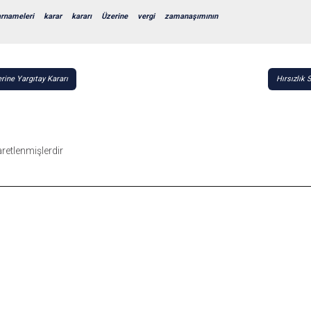
arnameleri
karar
kararı
Üzerine
vergi
zamanaşımının
ine Yargıtay Kararı
Hırsızlık
şaretlenmişlerdir