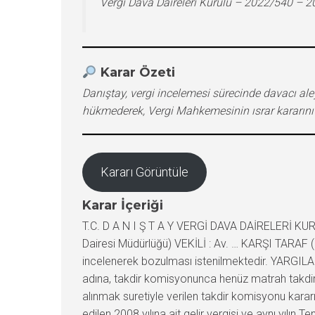
Vergi Dava Daireleri Kurulu – 2022/540 – 
Karar Özeti
Danıştay, vergi incelemesi sürecinde davacı a
hükmederek, Vergi Mahkemesinin ısrar kararın
Kararı Görüntüle
Karar İçeriği
T.C. D A N I Ş T A Y VERGİ DAVA DAİRELERİ KUR
Dairesi Müdürlüğü) VEKİLİ : Av. … KARŞI TARAF (
incelenerek bozulması istenilmektedir. YARGILA
adına, takdir komisyonunca henüz matrah takdir
alınmak suretiyle verilen takdir komisyonu karar
edilen 2008 yılına ait gelir vergisi ve aynı yılın 