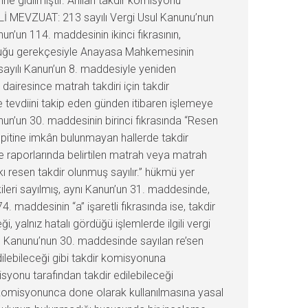
ne gidilmiştir. Anılan takdir komisyonu
LGİLİ MEVZUAT: 213 sayılı Vergi Usul Kanunu’nun
n’un 114. maddesinin ikinci fıkrasının,
 olduğu gerekçesiyle Anayasa Mahkemesinin
 sayılı Kanun’un 8. maddesiyle yeniden
dairesince matrah takdiri için takdir
evdiini takip eden günden itibaren işlemeye
un’un 30. maddesinin birinci fıkrasında “Resen
spitine imkân bulunmayan hallerde takdir
e raporlarında belirtilen matrah veya matrah
 resen takdir olunmuş sayılır.” hükmü yer
ileri sayılmış, aynı Kanun’un 31. maddesinde,
. maddesinin “a” işaretli fıkrasında ise, takdir
yalnız hatalı gördüğü işlemlerde ilgili vergi
l Kanunu’nun 30. maddesinde sayılan re’sen
edilebileceği gibi takdir komisyonuna
syonu tarafından takdir edilebileceği
r komisyonunca done olarak kullanılmasına yasal