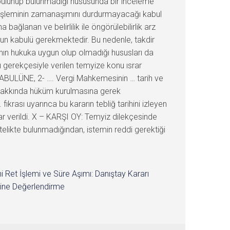
bulunup bulunmadığı hususunda bir inceleme
 işleminin zamanaşımını durdurmayacağı kabul
ağlanan ve belirlilik ile öngörülebilirlik arz
 kabulü gerekmektedir. Bu nedenle, takdir
rahın hukuka uygun olup olmadığı hususları da
ı gerekçesiyle verilen temyize konu ısrar
KABULÜNE, 2- …. Vergi Mahkemesinin … tarih ve
i hakkında hüküm kurulmasına gerek
rası uyarınca bu kararın tebliğ tarihini izleyen
r verildi. X – KARŞI OY: Temyiz dilekçesinde
itelikte bulunmadığından, istemin reddi gerektiği
i Ret İşlemi ve Süre Aşımı: Danıştay Kararı
ine Değerlendirme