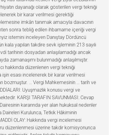
hiyatın dayanağı olarak gösterilen vergi tekniği
nerek bir karar verilmesi gerektiği
ncelemesine imkân tanımak amacıyla davacının
n sonra tebliğ edilen ihbarname içeriği vergi
yiz istemini inceleyen Danıştay Dördüncü
 kala yapılan takdire sevk işleminin 213 sayılı
vdi tarihinin dosyadan anlaşılamadığı ancak
yda zamanaşımı bulunmadığı anlaşılmıştır.
acı hakkında düzenlenen vergi tekniği
şin esası incelenerek bir karar verilmesi
rı bozmuştur. … Vergi Mahkemesinin … tarih ve
N İDDİALARI: Uyuşmazlık konusu vergi ve
 sürülmektedir. KARŞI TARAFIN SAVUNMASI: Cevap
airesinin kararında yer alan hukuksal nedenler
aireleri Kurulunca, Tetkik Hâkiminin
 MADDİ OLAY: Hakkında vergi incelemesi
poru düzenlenmesi üzerine takdir komisyonunca