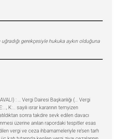
 uğradığı gerekçesiyle hukuka aykırı olduğuna
I) : … Vergi Dairesi Başkanlığı (… Vergi
, K:… sayılı ısrar kararının temyizen
ıldıktan sonra takdire sevk edilen davacı
mesi üzerine anılan rapordaki tespitler esas
dilen vergi ve ceza ihbarnameleriyle re’sen tarh
 üç katı tutarında kesilen vergi ziyaı cezalarının