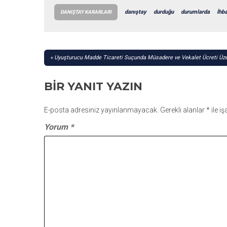
danıştay
durduğu
durumlarda
İhb
DANIŞTAY KARARLARI
YAZI
Uyuşturucu Madde Ticareti Suçunda Müsadere ve Vekalet Ücreti Üzer
GEZINMESI
BIR YANIT YAZIN
E-posta adresiniz yayınlanmayacak.
Gerekli alanlar
*
ile i
Yorum
*