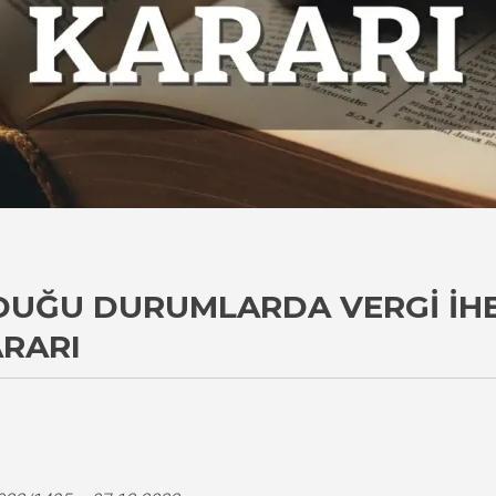
DUĞU DURUMLARDA VERGI İH
ARARI
i