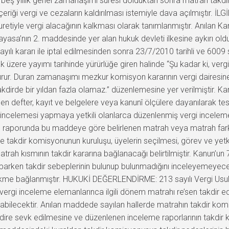
e beş yıllık genel zamanaşımı süresi dolduktan sonra matrah takdiri
içeriği vergi ve cezaların kaldırılması istemiyle dava açılmıştır. İ
iyle vergi alacağının kalkması olarak tanımlanmıştır. Anılan Kanu
nayasa’nın 2. maddesinde yer alan hukuk devleti ilkesine aykırı
ılı kararı ile iptal edilmesinden sonra 23/7/2010 tarihli ve 6009
zere yayımı tarihinde yürürlüğe giren halinde “Şu kadar ki, vergi 
r. Duran zamanaşımı mezkur komisyon kararının vergi dairesine t
irde bir yıldan fazla olamaz.” düzenlemesine yer verilmiştir. Kan
en defter, kayıt ve belgelere veya kanunî ölçülere dayanılarak te
i incelemesi yapmaya yetkili olanlarca düzenlenmiş vergi incelem
e raporunda bu maddeye göre belirlenen matrah veya matrah farkı
e takdir komisyonunun kuruluşu, üyelerin seçilmesi, görev ve yetk
ah kısmının takdir kararına bağlanacağı belirtilmiştir. Kanun’un 74
rken takdir sebeplerinin bulunup bulunmadığını inceleyemeyeceği, 
hükme bağlanmıştır. HUKUKİ DEĞERLENDİRME: 213 sayılı Vergi Usu
de vergi inceleme elemanlarınca ilgili dönem matrahı re’sen takdir 
abilecektir. Anılan maddede sayılan hallerde matrahın takdir komi
kdire sevk edilmesine ve düzenlenen inceleme raporlarının takdi