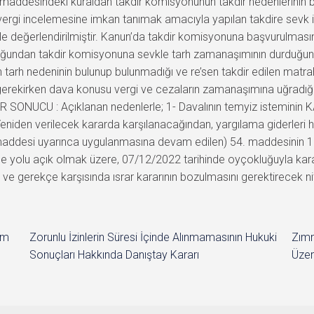
 maddesindeki kuraldan takdir komisyonunun takdir nedenlerinin 
 vergi incelemesine imkan tanımak amacıyla yapılan takdire sevk
 değerlendirilmiştir. Kanun’da takdir komisyonuna başvurulmasına b
undan takdir komisyonuna sevkle tarh zamanaşımının durduğunun
’sen tarh nedeninin bulunup bulunmadığı ve re’sen takdir edilen mat
i gerekirken dava konusu vergi ve cezaların zamanaşımına uğradığ
 SONUCU : Açıklanan nedenlerle; 1- Davalının temyiz isteminin 
 Yeniden verilecek kararda karşılanacağından, yargılama giderler
addesi uyarınca uygulanmasına devam edilen) 54. maddesinin 1. fık
me yolu açık olmak üzere, 07/12/2022 tarihinde oyçokluğuyla kara
er ve gerekçe karşısında ısrar kararının bozulmasını gerektirecek n
im
Zorunlu İzinlerin Süresi İçinde Alınmamasının Hukuki
Zımn
Sonuçları Hakkında Danıştay Kararı
Üzer