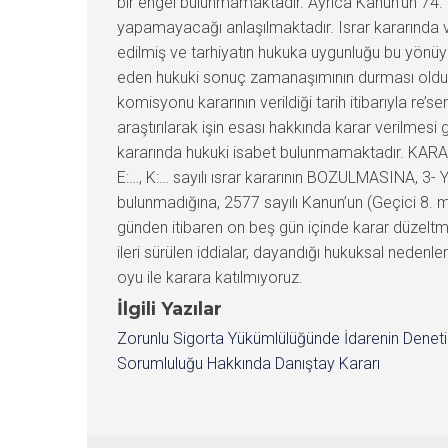
bir engel bulunmamaktadır. Ayrıca Kanun’un 74.
yapamayacağı anlaşılmaktadır. Israr kararında
edilmiş ve tarhiyatın hukuka uygunluğu bu yönüyle
eden hukuki sonuç zamanaşımının durması olduğ
komisyonu kararının verildiği tarih itibarıyla re
araştırılarak işin esası hakkında karar verilmes
kararında hukuki isabet bulunmamaktadır. KARAR
E:…, K:… sayılı ısrar kararının BOZULMASINA, 3-
bulunmadığına, 2577 sayılı Kanun’un (Geçici 8. m
günden itibaren on beş gün içinde karar düzelt
ileri sürülen iddialar, dayandığı hukuksal nedenl
oyu ile karara katılmıyoruz.
İlgili Yazılar
Zorunlu Sigorta Yükümlülüğünde İdarenin Denet
Sorumluluğu Hakkında Danıştay Kararı