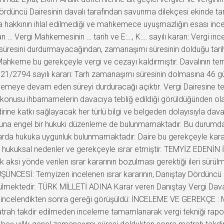
Dördüncü Dairesinin davalı tarafından savunma dilekçesi ekinde tar
kkının ihlal edilmediği ve mahkemece uyuşmazlığın esası incele
 … Vergi Mahkemesinin … tarih ve E:…, K:… sayılı kararı: Vergi i
resini durdurmayacağından, zamanaşımı süresinin dolduğu tarihte
hkeme bu gerekçeyle vergi ve cezayı kaldırmıştır. Davalının tem
21/2794 sayılı kararı: Tarh zamanaşımı süresinin dolmasına 46 gün
lemeye devam eden süreyi durduracağı açıktır. Vergi Dairesine te
nusu ihbarnamelerin davacıya tebliğ edildiği görüldüğünden ola
rine katkı sağlayacak her türlü bilgi ve belgeden dolayısıyla dav
 buna engel bir hukuki düzenleme de bulunmamaktadır. Bu durumda i
arda hukuka uygunluk bulunmamaktadır. Daire bu gerekçeyle kara
aynı hukuksal nedenler ve gerekçeyle ısrar etmiştir. TEMYİZ EDENİ
erek aksi yönde verilen ısrar kararının bozulması gerektiği ileri
ÜNCESİ: Temyizen incelenen ısrar kararının, Danıştay Dördüncü D
lmektedir. TÜRK MİLLETİ ADINA Karar veren Danıştay Vergi Dava D
er incelendikten sonra gereği görüşüldü: İNCELEME VE GEREKÇE :
matrah takdir edilmeden inceleme tamamlanarak vergi tekniği ra