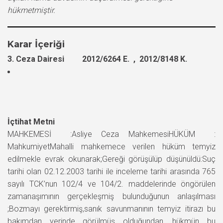
hükmetmiştir.
Karar İçeriği
3. Ceza Dairesi 2012/6264 E. , 2012/8148 K.
İçtihat Metni
MAHKEMESİ :Asliye Ceza MahkemesiHÜKÜM :
MahkumiyetMahalli mahkemece verilen hüküm temyiz
edilmekle evrak okunarak;Gereği görüşülüp düşünüldü:Suç
tarihi olan 02.12.2003 tarihi ile inceleme tarihi arasında 765
sayılı TCK’nun 102/4 ve 104/2. maddelerinde öngörülen
zamanaşımının gerçekleşmiş bulunduğunun anlaşılması
;Bozmayı gerektirmiş,sanık savunmanının temyiz itirazı bu
bakımdan yerinde görülmüş olduğundan, hükmün bu