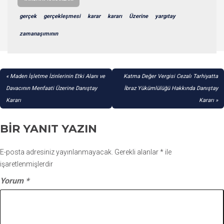
gerçek
gerçekleşmesi
karar
kararı
Üzerine
yargıtay
zamanaşımının
YAZI
Maden İşletme İzinlerinin Etki Alanı ve
Katma Değer Vergisi Cezalı Tarhiyatta
GEZINMESI
Davacının Menfaati Üzerine Danıştay
İbraz Yükümlülüğü Hakkında Danıştay
Kararı
Kararı
BIR YANIT YAZIN
E-posta adresiniz yayınlanmayacak.
Gerekli alanlar
*
ile
işaretlenmişlerdir
Yorum
*