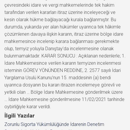
çevresindeki idare ve vergi mahkemelerinde tek hakim
tarafından verilen kararları itiraz üzerine inceleyeceği ve
kesin olarak hükme bağlayacağı kurala bağlanmıştır. Bu
durumda, yukarıda yer alan hükümler uyarınca tek hâkimle
çözümlenen davaya ilişkin kararın, itiraz üzerine bölge idare
mahkemesince incelenip karara bağlanması gerekmekte
olup, temyiz yoluyla Danıştay’da incelenmesine olanak
bulunmamaktadır. KARAR SONUCU : Açıklanan nedenlerle; 1.
İdare Mahkemesince verilen kararın temyizen incelenmesi
isteminin GÖREV YÖNÜNDEN REDDİNE, 2. 2577 sayılı İdari
Yargılama Usulü Kanunu’nun 15. maddesinin (a) bendi
uyarınca dosyanın bu kararı itirazen incelemeye görevli ve
yetkili olan … Bölge İdare Mahkemesine gönderilmek üzere
… İdare Mahkemesine gönderilmesine 11/02/2021 tarihinde
oybirliğiyle karar verildi.
İlgili Yazılar
Zorunlu Sigorta Yükümlülüğünde İdarenin Denetim