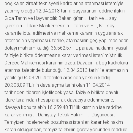
boş kalan ziraat teknisyeni kadrolarına atanması istemiyle
yapmış olduğu 12.04.2013 tarihli başvurunun reddine ilişkin
Gıda Tarım ve Hayvancılık Bakanlığı’nın … tarih ve … sayılı
işleminin … İdare Mahkemesinin … tarih ve E:…, K:… sayılı
kararı ile iptal edilmesi ve mahkeme kararının uygulanarak
atamasının yapılması üzerine, atamasının geç yapılmasından
dolayı mahrum kaldığı 36.562,57 TL parasal haklarının yasal
faiziyle birlikte ödenmesine karar verilmesi istenilmiştir. İlk
Derece Mahkemesi kararının özeti: Davacının, boş kadrolara
atanma talebinde bulunduğu 12.04.2013 tarihi ile atamasının
yapıldığı 04.03.2014 tarihleri arasında yoksun kaldığı
20.303,09 TL.’nin dava açma tarihi olan 11.04.2014
tarihinden itibaren işletilecek yasal faiziyle birlikte davalı
idare tarafından hesaplanarak davacıya ödenmesine,
davaya konu talebin 16.259,48 TL’.lik kısmının ise reddine
karar verilmiştir. Danıştay Tetkik Hakimi : … Düşüncesi :
Temyizen incelenerek bozulması istenilen karar tek hakim
kararı olduğundan, temyiz talebinin görev yönünden reddi ile