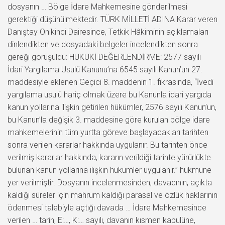
dosyanın … Bölge İdare Mahkemesine gönderilmesi
gerektiği düşünülmektedir. TÜRK MİLLETİ ADINA Karar veren
Danıştay Onikinci Dairesince, Tetkik Hâkiminin açıklamaları
dinlendikten ve dosyadaki belgeler incelendikten sonra
gereği görüşüldü: HUKUKİ DEĞERLENDİRME: 2577 sayılı
İdari Yargılama Usulü Kanunu’na 6545 sayılı Kanun’un 27.
maddesiyle eklenen Geçici 8. maddenin 1. fıkrasında, “İvedi
yargılama usulü hariç olmak üzere bu Kanunla idari yargıda
kanun yollarına ilişkin getirilen hükümler, 2576 sayılı Kanun’un,
bu Kanun’la değişik 3. maddesine göre kurulan bölge idare
mahkemelerinin tüm yurtta göreve başlayacakları tarihten
sonra verilen kararlar hakkında uygulanır. Bu tarihten önce
verilmiş kararlar hakkında, kararın verildiği tarihte yürürlükte
bulunan kanun yollarına ilişkin hükümler uygulanır.” hükmüne
yer verilmiştir. Dosyanın incelenmesinden, davacının, açıkta
kaldığı süreler için mahrum kaldığı parasal ve özlük haklarının
ödenmesi talebiyle açtığı davada … İdare Mahkemesince
verilen … tarih, E:…, K:… sayılı, davanın kısmen kabulüne,