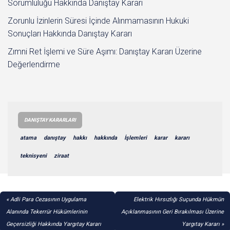
Sorumluluğu Hakkında Danıştay Kararı
Zorunlu İzinlerin Süresi İçinde Alınmamasının Hukuki
Sonuçları Hakkında Danıştay Kararı
Zımni Ret İşlemi ve Süre Aşımı: Danıştay Kararı Üzerine
Değerlendirme
DANIŞTAY KARARLARI
atama
danıştay
hakkı
hakkında
İşlemleri
karar
kararı
teknisyeni
ziraat
YAZI
Adli Para Cezasının Uygulama
Elektrik Hırsızlığı Suçunda Hükmün
GEZINMESI
Alanında Tekerrür Hükümlerinin
Açıklanmasının Geri Bırakılması Üzerine
Geçersizliği Hakkında Yargıtay Kararı
Yargıtay Kararı