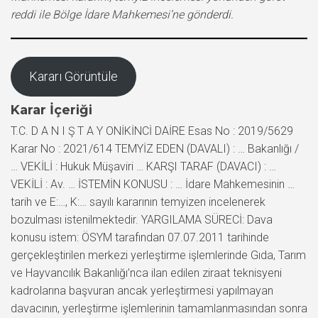
reddi ile Bölge İdare Mahkemesi’ne gönderdi.
Kararı Görüntüle
Karar İçeriği
T.C. D A N I Ş T A Y ONİKİNCİ DAİRE Esas No : 2019/5629
Karar No : 2021/614 TEMYİZ EDEN (DAVALI) : … Bakanlığı /
… VEKİLİ : Hukuk Müşaviri … KARŞI TARAF (DAVACI) : …
VEKİLİ : Av. … İSTEMİN KONUSU : … İdare Mahkemesinin …
tarih ve E:…, K:… sayılı kararının temyizen incelenerek
bozulması istenilmektedir. YARGILAMA SÜRECİ: Dava
konusu istem: ÖSYM tarafından 07.07.2011 tarihinde
gerçekleştirilen merkezi yerleştirme işlemlerinde Gıda, Tarım
ve Hayvancılık Bakanlığı’nca ilan edilen ziraat teknisyeni
kadrolarına başvuran ancak yerleştirmesi yapılmayan
davacının, yerleştirme işlemlerinin tamamlanmasından sonra