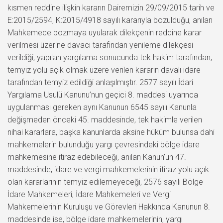
kısmen reddine ilişkin kararın Dairemizin 29/09/2015 tarih ve
E:2015/2594, K:2015/4918 sayılı kararıyla bozulduğu, anılan
Mahkemece bozmaya uyularak dilekçenin reddine karar
verilmesi üzerine davacı tarafından yenileme dilekçesi
verildiği, yapılan yargılama sonucunda tek hakim tarafından,
temyiz yolu açık olmak üzere verilen kararın davalı idare
tarafından temyiz edildiği anlaşılmıştır. 2577 sayılı İdari
Yargılama Usulü Kanunu’nun geçici 8. maddesi uyarınca
uygulanması gereken aynı Kanunun 6545 sayılı Kanunla
değişmeden önceki 45. maddesinde, tek hakimle verilen
nihai kararlara, başka kanunlarda aksine hüküm bulunsa dahi
mahkemelerin bulunduğu yargı çevresindeki bölge idare
mahkemesine itiraz edebileceği, anılan Kanun’un 47.
maddesinde, idare ve vergi mahkemelerinin itiraz yolu açık
olan kararlarının temyiz edilemeyeceği, 2576 sayılı Bölge
İdare Mahkemeleri, İdare Mahkemeleri ve Vergi
Mahkemelerinin Kuruluşu ve Görevleri Hakkında Kanunun 8.
maddesinde ise, bölge idare mahkemelerinin, yargı