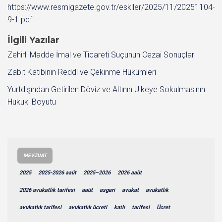
https://www.resmigazete.gov.tr/eskiler/2025/11/20251104-
9-1.pdf
İlgili Yazılar
Zehirli Madde İmal ve Ticareti Suçunun Cezai Sonuçları
Zabıt Katibinin Reddi ve Çekinme Hükümleri
Yurtdışından Getirilen Döviz ve Altının Ülkeye Sokulmasının
Hukuki Boyutu
MEVZUAT
2025
2025-2026 aaüt
2025–2026
2026 aaüt
2026 avukatlık tarifesi
aaüt
asgari
avukat
avukatlık
avukatlık tarifesi
avukatlık ücreti
katlı
tarifesi
Ücret