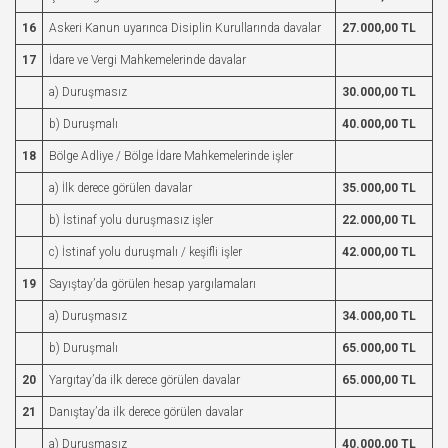
16
Askeri Kanun uyarınca Disiplin Kurullarında davalar
27.000,00 TL
17
İdare ve Vergi Mahkemelerinde davalar
a) Duruşmasız
30.000,00 TL
b) Duruşmalı
40.000,00 TL
18
Bölge Adliye / Bölge İdare Mahkemelerinde işler
a) İlk derece görülen davalar
35.000,00 TL
b) İstinaf yolu duruşmasız işler
22.000,00 TL
c) İstinaf yolu duruşmalı / keşifli işler
42.000,00 TL
19
Sayıştay’da görülen hesap yargılamaları
a) Duruşmasız
34.000,00 TL
b) Duruşmalı
65.000,00 TL
20
Yargıtay’da ilk derece görülen davalar
65.000,00 TL
21
Danıştay’da ilk derece görülen davalar
a) Duruşmasız
40.000,00 TL