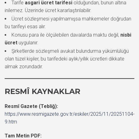
Tarife
asgari ücret tarifesi
olduğundan, bunun altına
inilemez. Üzerinde ücret kararlaştırılabilir.
Ücret sözleşmesi yapılmamışsa mahkemeler doğrudan
bu tarifeyi esas alır.
Konusu para ile ölçülebilen davalarda maktu değil,
nisbi
ücret
uygulanır.
Şirketlerde sözleşmeli avukat bulundurma yükümlülüğü
olan tüzel kişiler, bu tarifedeki aylık/yıllık ücretleri dikkate
almak zorundadır.
RESMÎ KAYNAKLAR
Resmî Gazete (Tebliğ):
https://www.resmigazete.gov.tr/eskiler/2025/11/20251104-
9.htm
Tam Metin PDF: