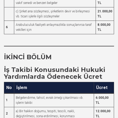
vakıf senedi ve benzeri belgeler
TL
c) Şirket ana sözleşmesi, şirketlerin devir ve birleşmesi
21.000,00
vb. ticari işlerle ilgili sözleşmeler
TL
Arabuluculuk faaliyeti anlaşmazlıkla sonuçlanırsa taraf
8.000,00
6
vekilleri için
TL
İKİNCİ BÖLÜM
İş Takibi Konusundaki Hukuki
Yardımlarda Ödenecek Ücret
No
İşlem
Ücret
Belgelendirme, tahsil, evrak örneği çıkarılması vb.
6.000,00
1
işlerin takibi
TL
a) Bir hakkın doğumu, tespiti, tescili, nakli,
12.000,00
2
değiştirilmesi, sona erdirilmesi, korunması
TL