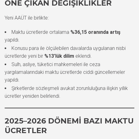
ÖNE ÇIKAN DEĞIŞIKLIKLER
Yeni AAÜT ile birlikte:
Maktu ücretlerde ortalama
%36,15 oranında artış
yapıldı.
Konusu para ile ölçülebilen davalarda uygulanan nisbi
ücretlerde yeni bir
%13’lük dilim
eklendi.
Sulh, asliye, tüketici mahkemeleri ile ceza
yargılamalarındaki maktu ücretlerde ciddi güncellemeler
yapıldı.
Şirketlerde sözleşmeli avukat zorunluluğuna ilişkin yıllık
ücretler yeniden belirlendi.
2025–2026 DÖNEMI BAZI MAKTU
ÜCRETLER