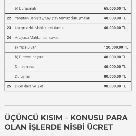
b) Duruşmalı
65.000,00 TL
22
Yargıtay/Danıştay/Sayıştay temyiz duruşmaları
40.000,00 TL
23
Uyuşmazlık Mahkemesi davaları
40.000,00 TL
24
Anayasa Mahkemesi davaları
a) Yüce Divan
120.000,00 TL
b) Bireysel başvuru
40.000,00 TL
Duruşmasız
40.000,00 TL
Duruşmalı
80.000,00 TL
25
Diğer dava ve işler
90.000,00 TL
ÜÇÜNCÜ KISIM – KONUSU PARA
OLAN İŞLERDE NISBI ÜCRET