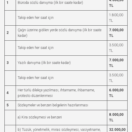
4.000,00
1
Büroda sözlü danışma (ilk bir saate kadar)
TL
1.800,00
Takip eden her saat için
TL
Çağrı üzerine gidilen yerde sözlü danışma (ilk bir saate
7.000,00
2
kadar)
TL
3.500,00
Takip eden her saat için
TL
7.000,00
3
Yazılı danışma (ilk bir saate kadar)
TL
3.500,00
Takip eden her saat için
TL
Her türlü dilekçe yazılması, ihtarname, ihbarname,
6.000,00
4
protesto düzenlenmesi
TL
5
Sözleşmeler ve benzeri belgelerin hazırlanması
8.000,00
a) Kira sözleşmesi ve benzeri
TL
b) Tüzük, yönetmelik, miras sözleşmesi, vasiyetname,
32.000,00