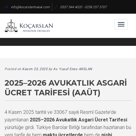
Skip
info@kocarslanhukuk.com
0537 344 4020 - 0258 257 5707
to
content
Toggl
naviga
Posted on
Kasım 23, 2025
by
Av. Yusuf Enes ARSLAN
2025–2026 AVUKATLIK ASGARI
ÜCRET TARIFESI (AAÜT)
4 Kasım 2025 tarihli ve 33067 sayılı Resmî Gazete’de
yayımlanan
2025–2026 Avukatlık Asgari Ücret Tarifesi
yürürlüğe girdi. Türkiye Barolar Birliği tarafından hazırlanan bu
yeni tarife ile hem
maktu ücretlerde
hem de
nisbi