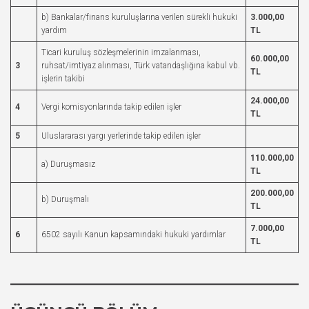
b) Bankalar/finans kuruluşlarına verilen sürekli hukuki
3.000,00
yardım
TL
Ticari kuruluş sözleşmelerinin imzalanması,
60.000,00
3
ruhsat/imtiyaz alınması, Türk vatandaşlığına kabul vb.
TL
işlerin takibi
24.000,00
4
Vergi komisyonlarında takip edilen işler
TL
5
Uluslararası yargı yerlerinde takip edilen işler
110.000,00
a) Duruşmasız
TL
200.000,00
b) Duruşmalı
TL
7.000,00
6
6502 sayılı Kanun kapsamındaki hukuki yardımlar
TL