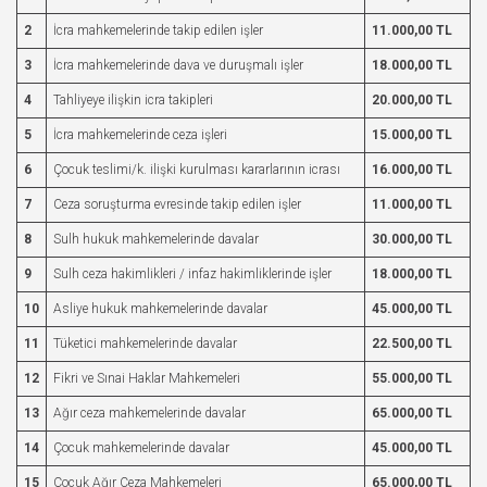
2
İcra mahkemelerinde takip edilen işler
11.000,00 TL
3
İcra mahkemelerinde dava ve duruşmalı işler
18.000,00 TL
4
Tahliyeye ilişkin icra takipleri
20.000,00 TL
5
İcra mahkemelerinde ceza işleri
15.000,00 TL
6
Çocuk teslimi/k. ilişki kurulması kararlarının icrası
16.000,00 TL
7
Ceza soruşturma evresinde takip edilen işler
11.000,00 TL
8
Sulh hukuk mahkemelerinde davalar
30.000,00 TL
9
Sulh ceza hakimlikleri / infaz hakimliklerinde işler
18.000,00 TL
10
Asliye hukuk mahkemelerinde davalar
45.000,00 TL
11
Tüketici mahkemelerinde davalar
22.500,00 TL
12
Fikri ve Sınai Haklar Mahkemeleri
55.000,00 TL
13
Ağır ceza mahkemelerinde davalar
65.000,00 TL
14
Çocuk mahkemelerinde davalar
45.000,00 TL
15
Çocuk Ağır Ceza Mahkemeleri
65.000,00 TL