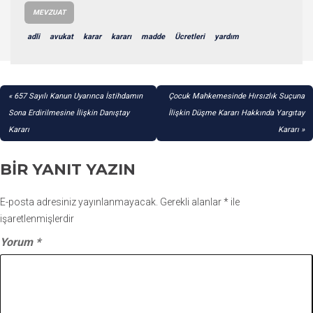
MEVZUAT
adli
avukat
karar
kararı
madde
Ücretleri
yardım
YAZI
657 Sayılı Kanun Uyarınca İstihdamın
Çocuk Mahkemesinde Hırsızlık Suçuna
GEZINMESI
Sona Erdirilmesine İlişkin Danıştay
İlişkin Düşme Kararı Hakkında Yargıtay
Kararı
Kararı
BIR YANIT YAZIN
E-posta adresiniz yayınlanmayacak.
Gerekli alanlar
*
ile
işaretlenmişlerdir
Yorum
*