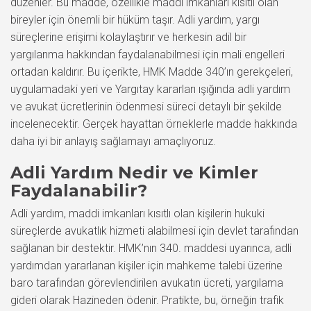
düzenler. Bu madde, özellikle maddi imkanları kısıtlı olan
bireyler için önemli bir hüküm taşır. Adli yardım, yargı
süreçlerine erişimi kolaylaştırır ve herkesin adil bir
yargılanma hakkından faydalanabilmesi için mali engelleri
ortadan kaldırır. Bu içerikte, HMK Madde 340’ın gerekçeleri,
uygulamadaki yeri ve Yargıtay kararları ışığında adli yardım
ve avukat ücretlerinin ödenmesi süreci detaylı bir şekilde
incelenecektir. Gerçek hayattan örneklerle madde hakkında
daha iyi bir anlayış sağlamayı amaçlıyoruz.
Adli Yardım Nedir ve Kimler
Faydalanabilir?
Adli yardım, maddi imkanları kısıtlı olan kişilerin hukuki
süreçlerde avukatlık hizmeti alabilmesi için devlet tarafından
sağlanan bir destektir. HMK’nın 340. maddesi uyarınca, adli
yardımdan yararlanan kişiler için mahkeme talebi üzerine
baro tarafından görevlendirilen avukatın ücreti, yargılama
gideri olarak Hazineden ödenir. Pratikte, bu, örneğin trafik