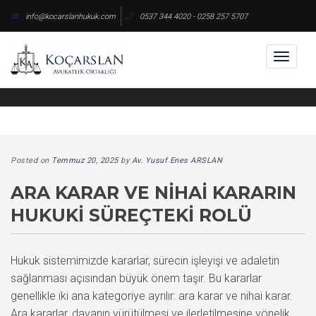
Skip
info@kocarslanhukuk.com
0537 344 4020 - 0258 257 5707
to
content
Toggl
naviga
Posted on
Temmuz 20, 2025
by
Av. Yusuf Enes ARSLAN
ARA KARAR VE NIHAI KARARIN
HUKUKI SÜREÇTEKI ROLÜ
Hukuk sistemimizde kararlar, sürecin işleyişi ve adaletin
sağlanması açısından büyük önem taşır. Bu kararlar
genellikle iki ana kategoriye ayrılır: ara karar ve nihai karar.
Ara kararlar, davanın yürütülmesi ve ilerletilmesine yönelik