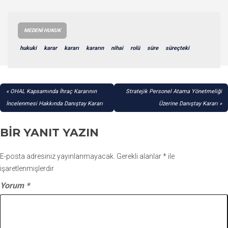
MEDENI HUKUK
hukuki
karar
kararı
kararın
nihai
rolü
süre
süreçteki
YAZI
OHAL Kapsamında İhraç Kararının
Stratejik Personel Atama Yönetmeliği
GEZINMESI
İncelenmesi Hakkında Danıştay Kararı
Üzerine Danıştay Kararı
BIR YANIT YAZIN
E-posta adresiniz yayınlanmayacak.
Gerekli alanlar
*
ile
işaretlenmişlerdir
Yorum
*