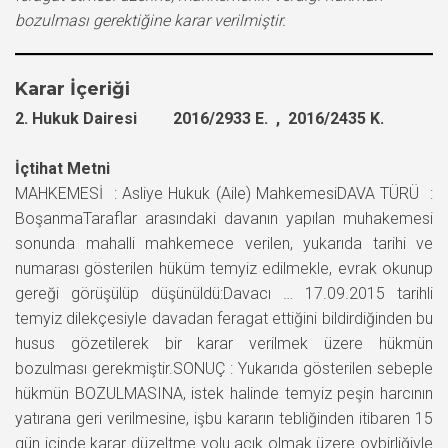
bozulması gerektiğine karar verilmiştir.
Karar İçeriği
2. Hukuk Dairesi 2016/2933 E. , 2016/2435 K.
İçtihat Metni
MAHKEMESİ : Asliye Hukuk (Aile) MahkemesiDAVA TÜRÜ :
BoşanmaTaraflar arasındaki davanın yapılan muhakemesi
sonunda mahalli mahkemece verilen, yukarıda tarihi ve
numarası gösterilen hüküm temyiz edilmekle, evrak okunup
gereği görüşülüp düşünüldü:Davacı … 17.09.2015 tarihli
temyiz dilekçesiyle davadan feragat ettiğini bildirdiğinden bu
husus gözetilerek bir karar verilmek üzere hükmün
bozulması gerekmiştir.SONUÇ : Yukarıda gösterilen sebeple
hükmün BOZULMASINA, istek halinde temyiz peşin harcının
yatırana geri verilmesine, işbu kararın tebliğinden itibaren 15
gün içinde karar düzeltme yolu açık olmak üzere oybirliğiyle