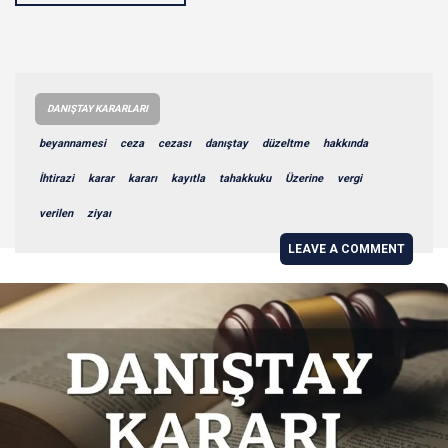
DANIŞTAY KARARLARI
beyannamesi
ceza
cezası
danıştay
düzeltme
hakkında
İhtirazi
karar
kararı
kayıtla
tahakkuku
Üzerine
vergi
verilen
ziyaı
LEAVE A COMMENT