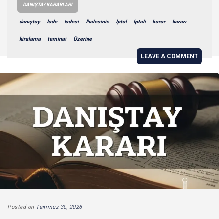
DANIŞTAY KARARLARI
danıştay
İade
İadesi
İhalesinin
İptal
İptali
karar
kararı
kiralama
teminat
Üzerine
LEAVE A COMMENT
Posted on
Temmuz 30, 2026