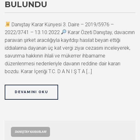
BULUNDU
Danıştay Karar Künyesi 3. Daire – 2019/5976 –
2022/3741 – 13.10.2022
Karar Özeti Danıştay, davacının
paravan şirket aracılığıyla kayıtdışı hasılat beyan ettiği
iddialarına dayanan üç kat vergi ziyaı cezasını inceleyerek,
savunma hakkının ihlali ve mükerrer ihbarname
düzenlenmesi nedenleriyle davanın reddine dair kararı
bozdu. Karar İçeriği T.C. D A N I Ş T A […]
DEVAMINI OKU
DANIŞTAY KARARLARI