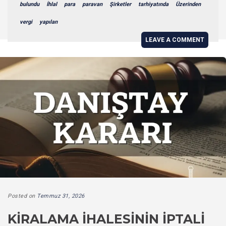
bulundu
İhlal
para
paravan
Şirketler
tarhiyatında
Üzerinden
vergi
yapılan
LEAVE A COMMENT
Posted on
Temmuz 31, 2026
KIRALAMA İHALESININ İPTALI