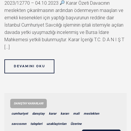
2023/12770 – 04.10.2023
Karar Özeti Davacının
meslekten çıkarılmasının ardından ödenmeyen maaşları ve
emekli kesenekleri için yaptığı başvurunun reddine dair
İstanbul Cumhuriyet Savcılığı işleminin iptali istemiyle açılan
davada yetki uyuşmazlığı incelenmiş ve Bursa İdare
Mahkemesi yetkili bulunmuştur. Karar İçeriği T.C. D A N I Ş T
[…]
DEVAMINI OKU
DANIŞTAY KARARLARI
cumhuriyet
danıştay
karar
kararı
mali
meslekten
savcısının
talepleri
uzaklaştırılan
Üzerine