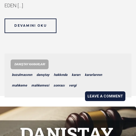
EDEN […]
DEVAMINI OKU
DANIŞTAY KARARLARI
bozulmasının
danıştay
hakkında
kararı
kararlarının
mahkeme
mahkemesi
sonrası
vergi
LEAVE A COMMENT