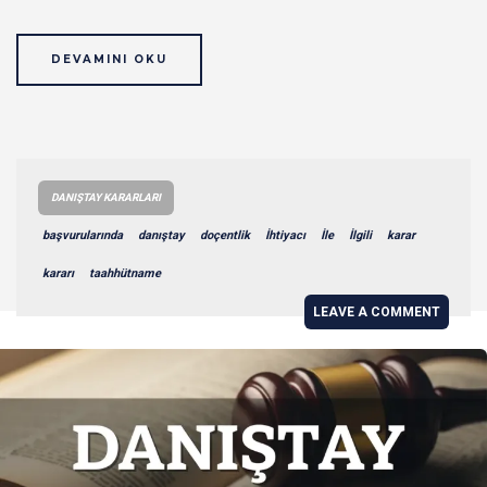
DEVAMINI OKU
DANIŞTAY KARARLARI
başvurularında
danıştay
doçentlik
İhtiyacı
İle
İlgili
karar
kararı
taahhütname
LEAVE A COMMENT