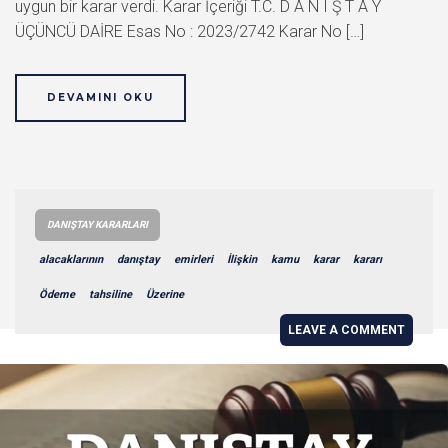
uygun bir karar verdi. Karar İçeriği T.C. D A N I Ş T A Y
ÜÇÜNCÜ DAİRE Esas No : 2023/2742 Karar No […]
DEVAMINI OKU
DANIŞTAY KARARLARI
alacaklarının
danıştay
emirleri
İlişkin
kamu
karar
kararı
Ödeme
tahsiline
Üzerine
LEAVE A COMMENT