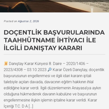
Posted on
Ağustos 2, 2026
DOÇENTLIK BAŞVURULARINDA
TAAHHÜTNAME İHTIYACI İLE
İLGILI DANIŞTAY KARARI
Danıştay Karar Künyesi 8. Daire – 2020/1406 –
2023/4308 – 03.10.2023
Karar Özeti Danıştay, doçentlik
başvurusunun engellenmesi ve ilgili idari kararın iptali
talebiyle açılan davada, davacının eğitim hakkının ihlal
edildiğine karar verdi. İlgili düzenlemenin Anayasa’ya aykırı
olduğuna hükmederek davanın kabulüne ve başvurunun
engellenmesine ilişkin işlemin iptaline karar verildi. Karar
İçeriği T.C. D A […]