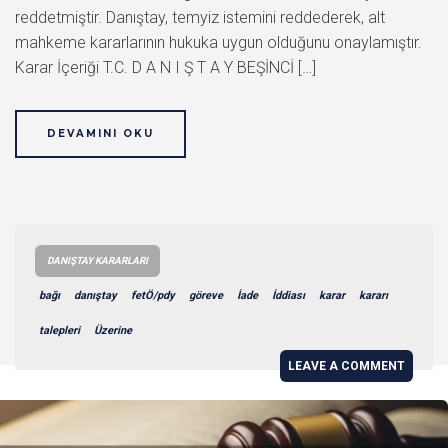
reddetmiştir. Danıştay, temyiz istemini reddederek, alt
mahkeme kararlarının hukuka uygun olduğunu onaylamıştır.
Karar İçeriği T.C. D A N I Ş T A Y BEŞİNCİ […]
DEVAMINI OKU
DANIŞTAY KARARLARI
bağı
danıştay
fetÖ/pdy
göreve
İade
İddiası
karar
kararı
talepleri
Üzerine
LEAVE A COMMENT