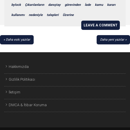
bylock
Çıkarılanların
danıştay
görevinden
İade
kamu
kararı
kullanımı
nedeniyle
talepleri
Üzerine
LEAVE A COMMENT
YAZI
Daha eski yazılar
Daha yeni yazılar
GEZINMESI
Hakkımızda
Gizlilik Politikası
İletişim
DMCA & İtibar Koruma