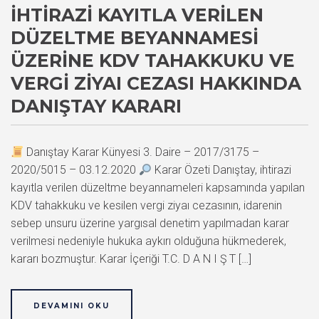
İHTIRAZI KAYITLA VERILEN
DÜZELTME BEYANNAMESI
ÜZERINE KDV TAHAKKUKU VE
VERGI ZIYAI CEZASI HAKKINDA
DANIŞTAY KARARI
Danıştay Karar Künyesi 3. Daire – 2017/3175 –
2020/5015 – 03.12.2020
Karar Özeti Danıştay, ihtirazi
kayıtla verilen düzeltme beyannameleri kapsamında yapılan
KDV tahakkuku ve kesilen vergi ziyaı cezasının, idarenin
sebep unsuru üzerine yargısal denetim yapılmadan karar
verilmesi nedeniyle hukuka aykırı olduğuna hükmederek,
kararı bozmuştur. Karar İçeriği T.C. D A N I Ş T […]
DEVAMINI OKU