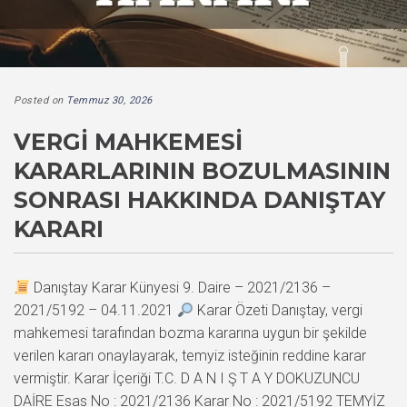
Posted on
Temmuz 30, 2026
VERGI MAHKEMESI
KARARLARININ BOZULMASININ
SONRASI HAKKINDA DANIŞTAY
KARARI
Danıştay Karar Künyesi 9. Daire – 2021/2136 –
2021/5192 – 04.11.2021
Karar Özeti Danıştay, vergi
mahkemesi tarafından bozma kararına uygun bir şekilde
verilen kararı onaylayarak, temyiz isteğinin reddine karar
vermiştir. Karar İçeriği T.C. D A N I Ş T A Y DOKUZUNCU
DAİRE Esas No : 2021/2136 Karar No : 2021/5192 TEMYİZ