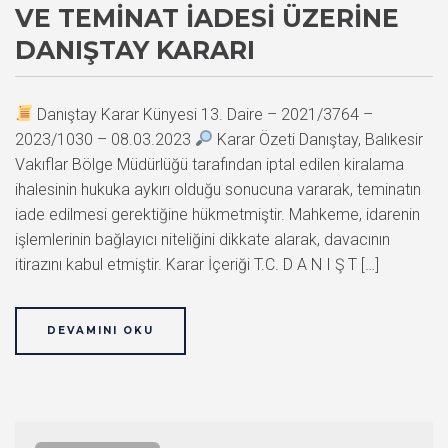
VE TEMINAT İADESI ÜZERINE
DANIŞTAY KARARI
Danıştay Karar Künyesi 13. Daire – 2021/3764 –
2023/1030 – 08.03.2023
Karar Özeti Danıştay, Balıkesir
Vakıflar Bölge Müdürlüğü tarafından iptal edilen kiralama
ihalesinin hukuka aykırı olduğu sonucuna vararak, teminatın
iade edilmesi gerektiğine hükmetmiştir. Mahkeme, idarenin
işlemlerinin bağlayıcı niteliğini dikkate alarak, davacının
itirazını kabul etmiştir. Karar İçeriği T.C. D A N I Ş T […]
DEVAMINI OKU