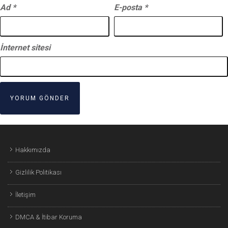
Ad
*
E-posta
*
İnternet sitesi
Hakkımızda
Gizlilik Politikası
İletişim
DMCA & İtibar Koruma