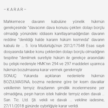
– K A R A R –
Mahkemece davanın kabulüne yönelik hükmün
gerekçesinde ”davacının dava konusu çekten dolayı borçlu
olmadığı yönündeki iddiasını kanıtlayamadığından davanın
reddine ”denildiği halde kararın hüküm kısmında” davanın
kabulü ile … 5. İcra Müdürlüğü’nün 2012/17548 Esas sayılı
dosyasında takibe konu çeklerden dolayı borçlu olmadığının
tespitine ”denilmek suretiyle hüküm ile gerekçe arasındaki
bu çelişki nedeniyle HMK’nın 294 ve 297 maddeleri uyarınca
hükmün bozulmasına karar vermek gerekmiştir
SONUÇ: Yukarıda açıklanan nedenlerle hükmün
BOZULMASINA, bozma nedenine göre bir kısım davalılar
vekillerinin temyiz itirazlarının şimdilik incelenmesine yer
olmadığına, peşin harcın istek halinde temyiz eden davalı …
San. Tic. Ltd. Şti. vekili ve davalı … vekiline iadesine,
27/11/2018 gününde oybirliğiyle karar verildi.