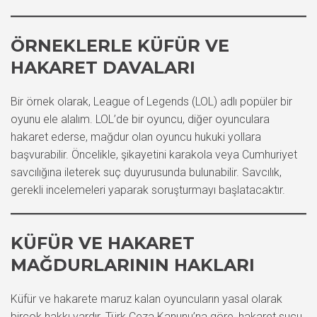
ÖRNEKLERLE KÜFÜR VE
HAKARET DAVALARI
Bir örnek olarak, League of Legends (LOL) adlı popüler bir
oyunu ele alalım. LOL’de bir oyuncu, diğer oyunculara
hakaret ederse, mağdur olan oyuncu hukuki yollara
başvurabilir. Öncelikle, şikayetini karakola veya Cumhuriyet
savcılığına ileterek suç duyurusunda bulunabilir. Savcılık,
gerekli incelemeleri yaparak soruşturmayı başlatacaktır.
KÜFÜR VE HAKARET
MAĞDURLARININ HAKLARI
Küfür ve hakarete maruz kalan oyuncuların yasal olarak
birçok hakkı vardır. Türk Ceza Kanunu’na göre, hakaret suçu