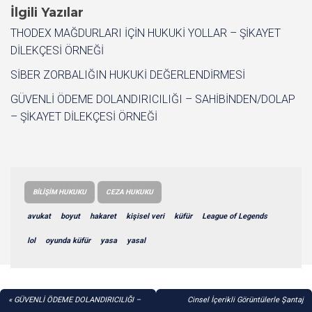
İlgili Yazılar
THODEX MAĞDURLARI İÇİN HUKUKİ YOLLAR – ŞİKAYET
DİLEKÇESİ ÖRNEĞİ
SİBER ZORBALIĞIN HUKUKİ DEĞERLENDİRMESİ
GÜVENLİ ÖDEME DOLANDIRICILIĞI – SAHİBİNDEN/DOLAP
– ŞİKAYET DİLEKÇESİ ÖRNEĞİ
BILIŞIM HUKUKU
CEZA HUKUKU
avukat
boyut
hakaret
kişisel veri
küfür
League of Legends
lol
oyunda küfür
yasa
yasal
YAZI
GÜVENLİ ÖDEME DOLANDIRICILIĞI –
Cinsel İçerikli Görüntülerle Şantaj