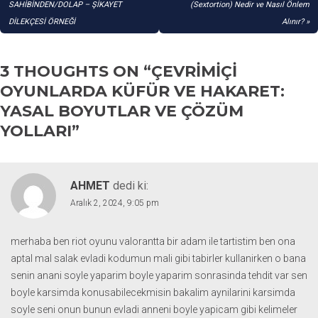
GEZINMESI
SAHİBİNDEN/DOLAP – ŞİKAYET
(Sextortion) Nedir ve Nasıl Önlem
DİLEKÇESİ ÖRNEĞİ
Alınır?
3 THOUGHTS ON “
ÇEVRIMIÇI
OYUNLARDA KÜFÜR VE HAKARET:
YASAL BOYUTLAR VE ÇÖZÜM
YOLLARI
”
AHMET
dedi ki:
Aralık 2, 2024, 9:05 pm
merhaba ben riot oyunu valorantta bir adam ile tartistim ben ona
aptal mal salak evladi kodumun mali gibi tabirler kullanirken o bana
senin anani soyle yaparim boyle yaparim sonrasinda tehdit var sen
boyle karsimda konusabilecekmisin bakalim aynilarini karsimda
soyle seni onun bunun evladi anneni boyle yapicam gibi kelimeler