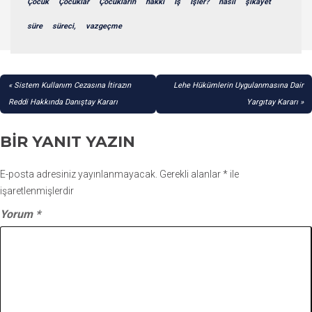
Çocuk
Çocuklar
Çocukların
hakkı
İş
İşler?
nasıl
şikayet
süre
süreci,
vazgeçme
YAZI
Sistem Kullanım Cezasına İtirazın
Lehe Hükümlerin Uygulanmasına Dair
GEZINMESI
Reddi Hakkında Danıştay Kararı
Yargıtay Kararı
BIR YANIT YAZIN
E-posta adresiniz yayınlanmayacak.
Gerekli alanlar
*
ile
işaretlenmişlerdir
Yorum
*