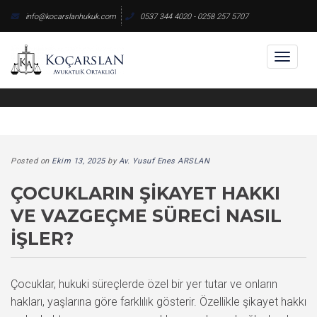
Skip
info@kocarslanhukuk.com
0537 344 4020 - 0258 257 5707
to
content
Toggl
naviga
Posted on
Ekim 13, 2025
by
Av. Yusuf Enes ARSLAN
ÇOCUKLARIN ŞIKAYET HAKKI
VE VAZGEÇME SÜRECI NASIL
İŞLER?
Çocuklar, hukuki süreçlerde özel bir yer tutar ve onların
hakları, yaşlarına göre farklılık gösterir. Özellikle şikayet hakkı