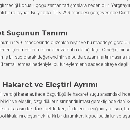
girmediği konusu, çoğu zaman tartışmalara neden olur. Yargıtay’ın
nemli bir rol oynar. Bu yazıda, TCK 299 maddesi çerçevesinde Cumh
t Suçunun Tanımı
u’nun 299. maddesinde düzenlenmiştir ve bu maddeye göre Cumhu
un alenen işlenmesi durumunda ceza daha da ağırlaşır. Örneğin, 
iş bir suç olarak değerlendirilir ve bu da cezanın artırılmasına nede
nü temsil etmesi nedeniyle, bu tür eylemlerin sadece bireye değil
a Hakaret ve Eleştiri Ayrımı
i verdiği kararlar, ifade özgürlüğü ile hakaret suçu arasındaki ince 
idir ve eleştiri, özgürlüklerin sınırlandırılması gerektiğinde dahi k
akaret arasındaki farkı belirlerken, ifadelerin içeriğinin yanı sıra,
 politikalarını eleştirmek farklı bir durumken, kişisel saldırılar ve 