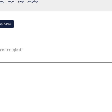
suç
suçu:
yargı
yargıtay
ay Kararı
şaretlenmişlerdir