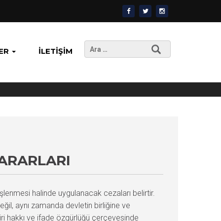
Arama:
ER
İLETIŞIM
ARARLARI
enmesi halinde uygulanacak cezaları belirtir.
eğil, aynı zamanda devletin birliğine ve
eştiri hakkı ve ifade özgürlüğü çerçevesinde