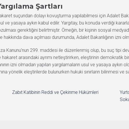
Yargılama Şartları
et suçundan dolayı kovuşturma yapılabilmesi için Adalet Bakanın
ul ve yasaya aykırı kabul edilir. Yargıtay, bu konuda verdiği kararla
lması gerektiğini belirtmiştir. Örneğin, bir kişinin sosyal medya
 hakkında dava açılması durumunda, Adalet Bakanlığının izni olma
 Kanunu’nun 299. maddesi ile düzenlenmiş olup, bu suç tipi devle
le hakaret arasındaki ayrımı netleştirirken, eleştirinin demokratik 
nının izni olmadan yapılan yargılamaların usul ve yasaya aykırı o
nına yönelik eleştirilerde bulunurken hukuki sınırların bilinmesi v
Zabıt Katibinin Reddi ve Çekinme Hükümleri
Yurt
Soku