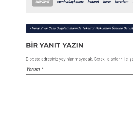
cumhurbaşkanına
hakaret
karar
kararları:
MEVZUAT
YAZI
Vergi Ziyaı Ceza Uygulamalarında Tekerrür Hükümleri Üzerine Danışt
GEZINMESI
BIR YANIT YAZIN
E-posta adresiniz yayınlanmayacak.
Gerekli alanlar
*
ile i
Yorum
*