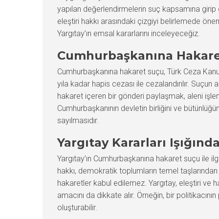
yapılan değerlendirmelerin suç kapsamına girip 
eleştiri hakkı arasındaki çizgiyi belirlemede ö
Yargıtay’ın emsal kararlarını inceleyeceğiz.
Cumhurbaşkanına Hakare
Cumhurbaşkanına hakaret suçu, Türk Ceza Kanun
yıla kadar hapis cezası ile cezalandırılır. Suç
hakaret içeren bir gönderi paylaşmak, aleni işlenm
Cumhurbaşkanının devletin birliğini ve bütünlüğü
sayılmasıdır.
Yargıtay Kararları Işığınd
Yargıtay’ın Cumhurbaşkanına hakaret suçu ile ilgil
hakkı, demokratik toplumların temel taşlarından bir
hakaretler kabul edilemez. Yargıtay, eleştiri ve h
amacını da dikkate alır. Örneğin, bir politikacının
oluşturabilir.