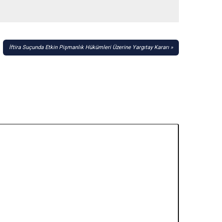
İftira Suçunda Etkin Pişmanlık Hükümleri Üzerine Yargıtay Kararı