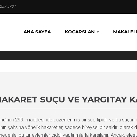
 257 5707
ANA SAYFA
KOÇARSLAN
MAKALEL
AKARET SUÇU VE YARGITAY K
’nun 299. maddesinde düzenlenmiş bir suç tipidir ve bu suçun işl
n şahsına yönelik hakaretler, sadece bireysel bir saldırı olarak d
Bu nedenle, bu tür eylemler ciddi yaptırımlarla karşılanır. Ancak, el