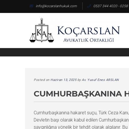
Skip
info@kocarslanhukuk.com
0537 344 4020 - 0258
to
content
Posted on
Haziran 13, 2025
by
Av. Yusuf Enes ARSLAN
CUMHURBAŞKANINA H
Cumhurbaşkanına hakaret suçu, Türk Ceza Kanunu
Devletin başı olarak kabul edilen Cumhurbaşkanını
saygınlığına yönelik bir tehdit olarak algılanır. 