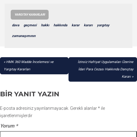
YARGITAY KARARLARI
dava
geçmesi
hakkı
hakkında
karar
kararı
yargıtay
zamanaşımının
YAZI
HMK 360 Madde İncelemesi ve
İzinsiz Hafriyat Uygulamaları Üzerine
GEZINMESI
Yargıtay Kararları
İdari Para Cezası Hakkında Danıştay
Kararı
BIR YANIT YAZIN
E-posta adresiniz yayınlanmayacak.
Gerekli alanlar
*
ile
işaretlenmişlerdir
Yorum
*