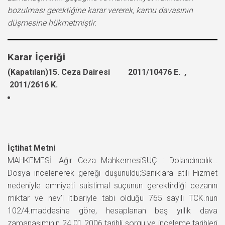
bozulması gerektiğine karar vererek, kamu davasının
düşmesine hükmetmiştir.
Karar İçeriği
(Kapatılan)15. Ceza Dairesi 2011/10476 E. ,
2011/2616 K.
İçtihat Metni
MAHKEMESİ :Ağır Ceza MahkemesiSUÇ : Dolandırıcılık…
Dosya incelenerek gereği düşünüldü;Sanıklara atılı Hizmet
nedeniyle emniyeti suistimal suçunun gerektirdiği cezanın
miktar ve nev’i itibariyle tabi olduğu 765 sayılı TCK.nun
102/4.maddesine göre, hesaplanan beş yıllık dava
zamanaşımının 24.01.2006 tarihli sorgu ve inceleme tarihleri