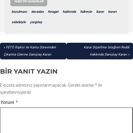
YARGITAY KARARLARI
bozulması
davadan
feragat
hakkında
hükmün
karar
kararı
sebebiyle
yargıtay
YAZI
FETÖ İlişkisi ile Kamu Görevinden
Karar Düzeltme İsteğinin Reddi
GEZINMESI
Çıkarma Üzerine Danıştay Kararı
Hakkında Danıştay Kararı
BIR YANIT YAZIN
E-posta adresiniz yayınlanmayacak.
Gerekli alanlar
*
ile
işaretlenmişlerdir
Yorum
*