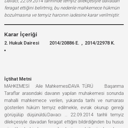
Davacı, 22.09.2014 tarihinde temyiz dilekçesiyle davadan
feragat ettiğini belirtmiş, bu nedenle mahkemece hükmün
bozulmasına ve temyiz harcının iadesine karar verilmiştir.
Karar İçeriği
2. Hukuk Dairesi 2014/20886 E. , 2014/22978 K.
İçtihat Metni
MAHKEMESİ :Aile MahkemesiDAVA TÜRÜ :Başanma
Taraflar arasındaki davanın yapılan muhakemesi sonunda
mahalli mahkemece verilen, yukarıda tarihi ve numarası
gösterilen hüküm temyiz edilmekle, evrak okunup gereği
görüşülüp düşünüldü:Davacı … 22.09.2014 tarihli temyiz
dilekçesiyle davadan feragat ettiğini bildirdiğinden bu husus