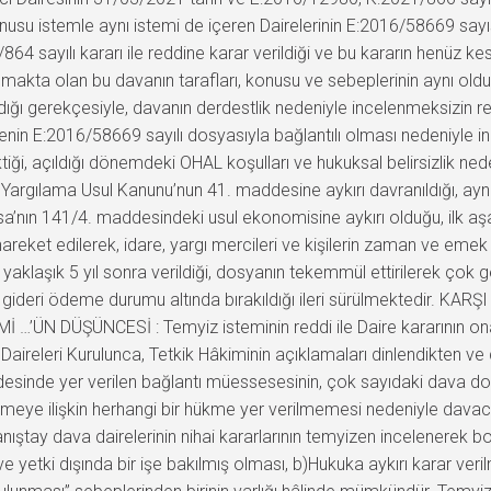
su istemle aynı istemi de içeren Dairelerinin E:2016/58669 sayısın
4 sayılı kararı ile reddine karar verildiği ve bu kararın henüz kes
ılmakta olan bu davanın tarafları, konusu ve sebeplerinin aynı ol
ı gerekçesiyle, davanın derdestlik nedeniyle incelenmeksizin re
enin E:2016/58669 sayılı dosyasıyla bağlantılı olması nedeniyle i
ektiği, açıldığı dönemdeki OHAL koşulları ve hukuksal belirsizlik
Yargılama Usul Kanunu’nun 41. maddesine aykırı davranıldığı, ayn
sa’nın 141/4. maddesindeki usul ekonomisine aykırı olduğu, ilk a
eket edilerek, idare, yargı mercileri ve kişilerin zaman ve emek k
 yaklaşık 5 yıl sonra verildiği, dosyanın tekemmül ettirilerek çok 
gideri ödeme durumu altında bırakıldığı ileri sürülmektedir. KAR
 …’ÜN DÜŞÜNCESİ : Temyiz isteminin reddi ile Daire kararının o
aireleri Kurulunca, Tetkik Hâkiminin açıklamaları dinlendikten v
desinde yer verilen bağlantı müessesesinin, çok sayıdaki dava dos
meye ilişkin herhangi bir hükme yer verilmemesi nedeniyle davacı
ay dava dairelerinin nihai kararlarının temyizen incelenerek boz
yetki dışında bir işe bakılmış olması, b)Hukuka aykırı karar veri