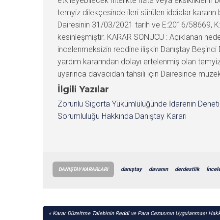
etkileyebilecek nitelikte hata veya eksiklikleri
temyiz dilekçesinde ileri sürülen iddialar kararı
Dairesinin 31/03/2021 tarih ve E:2016/58669, K
kesinleşmiştir. KARAR SONUCU : Açıklanan neden
incelenmeksizin reddine ilişkin Danıştay Beşinc
yardım kararından dolayı ertelenmiş olan temyiz
uyarınca davacıdan tahsili için Dairesince müzekk
İlgili Yazılar
Zorunlu Sigorta Yükümlülüğünde İdarenin Denet
Sorumluluğu Hakkında Danıştay Kararı
danıştay
davanın
derdestlik
İnce
DANIŞTAY KARARLARI
YAZI
Karar Düzeltme Talebinin Reddi ve Para Cezasının Uygulanması Hakk