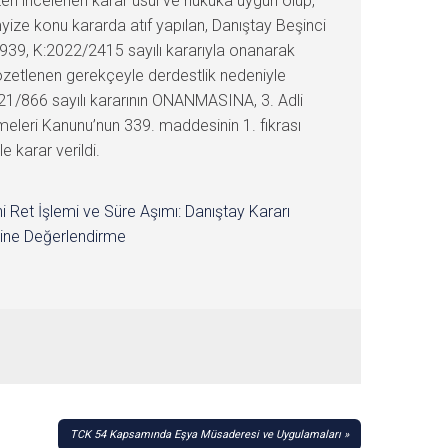
izen incelenen karar usul ve hukuka uygun olup,
myize konu kararda atıf yapılan, Danıştay Beşinci
939, K:2022/2415 sayılı kararıyla onanarak
özetlenen gerekçeyle derdestlik nedeniyle
021/866 sayılı kararının ONANMASINA, 3. Adli
meleri Kanunu’nun 339. maddesinin 1. fıkrası
e karar verildi.
i Ret İşlemi ve Süre Aşımı: Danıştay Kararı
ine Değerlendirme
TCK 54 Kapsamında Eşya Müsaderesi ve Uygulamaları