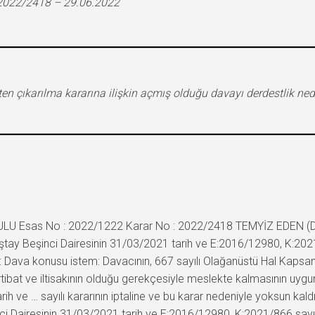
 2022/2418 – 29.06.2022
ten çıkarılma kararına ilişkin açmış olduğu davayı derdestlik ned
RULU Esas No : 2022/1222 Karar No : 2022/2418 TEMYİZ EDEN (DA
ştay Beşinci Dairesinin 31/03/2021 tarih ve E:2016/12980, K:2021
Dava konusu istem: Davacının, 667 sayılı Olağanüstü Hal Kapsam
tibat ve iltisakının olduğu gerekçesiyle meslekte kalmasının uygu
ih ve … sayılı kararının iptaline ve bu karar nedeniyle yoksun kal
şinci Dairesinin 31/03/2021 tarih ve E:2016/12980, K:2021/866 sayılı