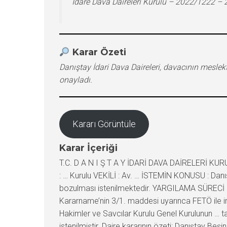
İdare Dava Daireleri Kurulu – 2022/1222 –
Karar Özeti
Danıştay İdari Dava Daireleri, davacının meslek
onayladı.
Kararı Görüntüle
Karar İçeriği
T.C. D A N I Ş T A Y İDARİ DAVA DAİRELERİ KU
: … Kurulu VEKİLİ : Av. … İSTEMİN KONUSU : Danı
bozulması istenilmektedir. YARGILAMA SÜRECİ : 
Kararname’nin 3/1. maddesi uyarınca FETÖ ile ir
Hakimler ve Savcılar Kurulu Genel Kurulunun … tar
istenilmiştir. Daire kararının özeti: Danıştay Be