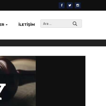
Arama:
ER
İLETIŞIM