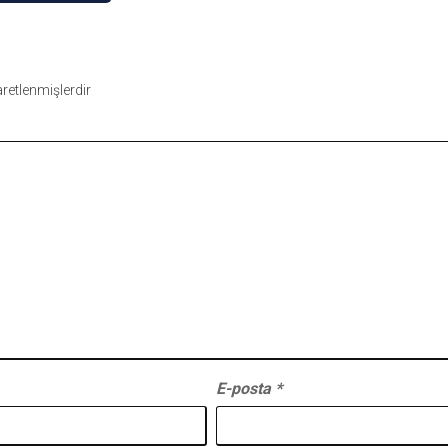
şaretlenmişlerdir
E-posta
*