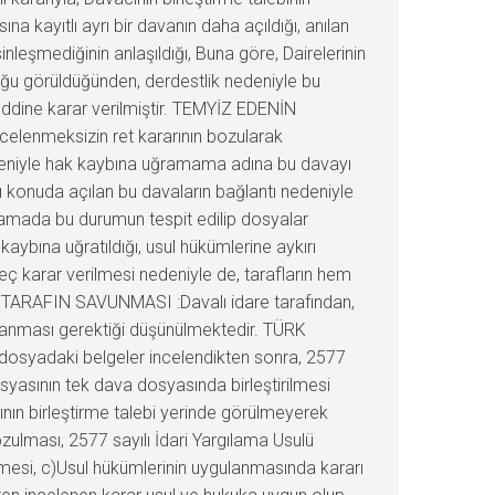
a kayıtlı ayrı bir davanın daha açıldığı, anılan
inleşmediğinin anlaşıldığı, Buna göre, Dairelerinin
duğu görüldüğünden, derdestlik nedeniyle bu
ddine karar verilmiştir. TEMYİZ EDENİN
ncelenmeksizin ret kararının bozularak
 nedeniyle hak kaybına uğramama adına bu davayı
ı konuda açılan bu davaların bağlantı nedeniyle
şamada bu durumun tespit edilip dosyalar
aybına uğratıldığı, usul hükümlerine aykırı
geç karar verilmesi nedeniyle de, tarafların hem
ŞI TARAFIN SAVUNMASI :Davalı idare tarafından,
nanması gerektiği düşünülmektedir. TÜRK
e dosyadaki belgeler incelendikten sonra, 2577
yasının tek dava dosyasında birleştirilmesi
nın birleştirme talebi yerinde görülmeyerek
ulması, 2577 sayılı İdari Yargılama Usulü
lmesi, c)Usul hükümlerinin uygulanmasında kararı