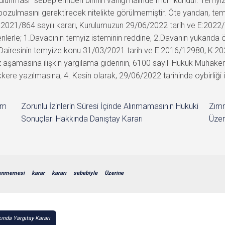
n bulunması” sebeplerinden birinin varlığı hâlinde mümkündür. Temy
n bozulmasını gerektirecek nitelikte görülmemiştir. Öte yandan, te
:2021/864 sayılı kararı, Kurulumuzun 29/06/2022 tarih ve E:2022/
lerle; 1.Davacının temyiz isteminin reddine, 2.Davanın yukarıda 
i Dairesinin temyize konu 31/03/2021 tarih ve E:2016/12980, K:2
 aşamasına ilişkin yargılama giderinin, 6100 sayılı Hukuk Muhake
ere yazılmasına, 4. Kesin olarak, 29/06/2022 tarihinde oybirliği il
im
Zorunlu İzinlerin Süresi İçinde Alınmamasının Hukuki
Zımn
Sonuçları Hakkında Danıştay Kararı
Üzer
lenmemesi
karar
kararı
sebebiyle
Üzerine
ında Yargıtay Kararı