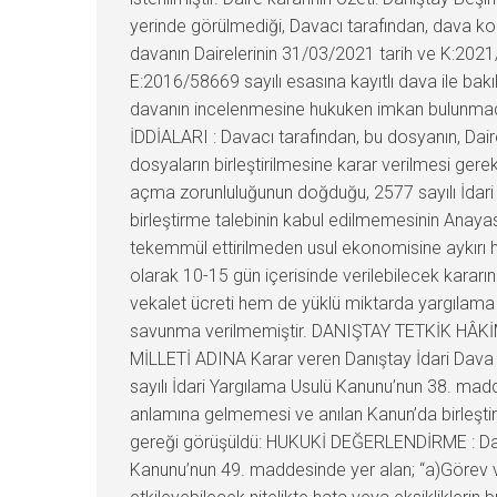
yerinde görülmediği, Davacı tarafından, dava konu
davanın Dairelerinin 31/03/2021 tarih ve K:2021/86
E:2016/58669 sayılı esasına kayıtlı dava ile bak
davanın incelenmesine hukuken imkan bulunmadığ
İDDİALARI : Davacı tarafından, bu dosyanın, Dair
dosyaların birleştirilmesine karar verilmesi ger
açma zorunluluğunun doğduğu, 2577 sayılı İdari 
birleştirme talebinin kabul edilmemesinin Anaya
tekemmül ettirilmeden usul ekonomisine aykırı har
olarak 10-15 gün içerisinde verilebilecek kararın
vekalet ücreti hem de yüklü miktarda yargılama 
savunma verilmemiştir. DANIŞTAY TETKİK HÂKİMİ
MİLLETİ ADINA Karar veren Danıştay İdari Dava D
sayılı İdari Yargılama Usulü Kanunu’nun 38. mad
anlamına gelmemesi ve anılan Kanun’da birleştir
gereği görüşüldü: HUKUKİ DEĞERLENDİRME : Danışt
Kanunu’nun 49. maddesinde yer alan; “a)Görev ve 