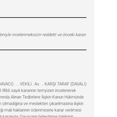
eniyle incelenmeksizin reddetti ve önceki kararı
VACI) : … VEKİLİ : Av. … KARŞI TARAF (DAVALI)
/866 sayılı kararının temyizen incelenerek
ında Alınan Tedbirlere İlişkin Kanun Hükmünde
n olmadığına ve meslekten çıkarılmasına ilişkin
dığı mali haklarının ödenmesine karar verilmesi
 kararıyla; Davacının birleştirme talebinin