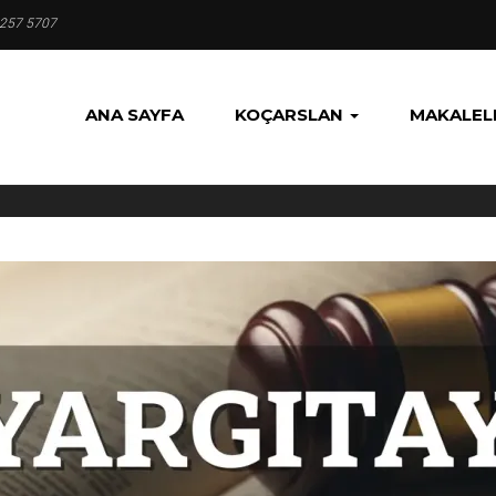
 257 5707
ANA SAYFA
KOÇARSLAN
MAKALEL