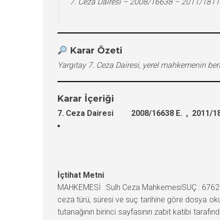
7. Ceza Dairesi – 2008/16638 – 2011/1811
Karar Özeti
Yargıtay 7. Ceza Dairesi, yerel mahkemenin be
Karar İçeriği
7. Ceza Dairesi 2008/16638 E. , 2011/18
İçtihat Metni
MAHKEMESİ :Sulh Ceza MahkemesiSUÇ : 6762 Say
ceza türü, süresi ve suç tarihine göre dosya oku
tutanağının birinci sayfasının zabıt katibi tar