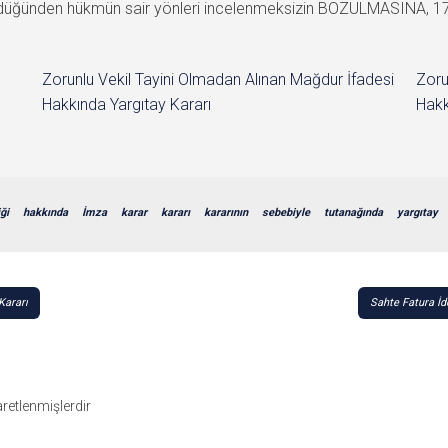
görüldüğünden hükmün sair yönleri incelenmeksizin BOZULMASINA, 17.
Zorunlu Vekil Tayini Olmadan Alınan Mağdur İfadesi
Zoru
Hakkında Yargıtay Kararı
Hakk
ği
hakkında
İmza
karar
kararı
kararının
sebebiyle
tutanağında
yargıtay
Kararı
Sahte Fatura İd
şaretlenmişlerdir