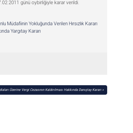
02.2011 günü oybirliğiyle karar verildi.
nlu Müdafiinin Yokluğunda Verilen Hırsızlık Kararı
ında Yargıtay Kararı
diaları Üzerine Vergi Cezasının Kaldırılması Hakkında Danıştay Kararı