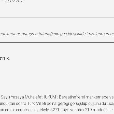
 – 17.02.2011
raat kararını, duruşma tutanağının gerekli şekilde imzalanmamas
11 K.
ılı Yasaya MuhalefetHÜKÜM : BeraatineYerel mahkemece verile
nduktan sonra Türk Milleti adına gereği görüşülüp düşünüldü;Esasl
afından imzalanmaması suretiyle 5271 sayılı yasanın 219.maddesine