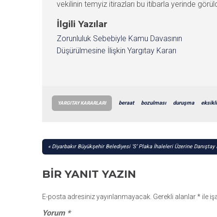
vekilinin temyiz itirazları bu itibarla yerinde 
İlgili Yazılar
Zorunluluk Sebebiyle Kamu Davasının
Düşürülmesine İlişkin Yargıtay Kararı
beraat
bozulması
duruşma
eksikli
YARGITAY KARARLARI
YAZI
Diyarbakır Büyükşehir Belediyesi ‘S’ Plaka İhaleleri Üzerine Danıştay 
GEZINMESI
BIR YANIT YAZIN
E-posta adresiniz yayınlanmayacak.
Gerekli alanlar
*
ile i
Yorum
*