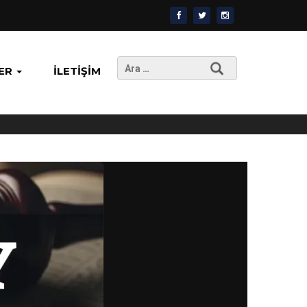
Arama:
ER
İLETIŞIM