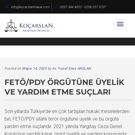
Skip
info@kocarslanhukuk.com
0537 344 4020 - 0258 257 5707
to
content
Toggl
naviga
Posted on
Mayıs 14, 2025
by
Av. Yusuf Enes ARSLAN
FETÖ/PDY ÖRGÜTÜNE ÜYELIK
VE YARDIM ETME SUÇLARI
Son yıllarda Türkiye’de en çok tartışılan hukuki meselelerden
biri, FETÖ/PDY silahlı terör örgütüne üyelik ve bu örgüte
yardım etme suçlarıdır. 2021 yılında Yargıtay Ceza Genel
Kurulu’nun verdiği karar, örgüt üyeliği ve yardımı konusunda