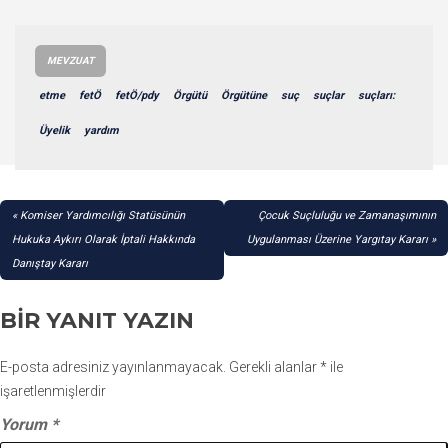
MEVZUAT
etme
fetÖ
fetÖ/pdy
Örgütü
Örgütüne
suç
suçlar
suçları:
Üyelik
yardım
YAZI
Komiser Yardımcılığı Statüsünün
Çocuk Suçluluğu ve Zamanaşımının
GEZINMESI
Hukuka Aykırı Olarak İptali Hakkında
Uygulanması Üzerine Yargıtay Kararı
Danıştay Kararı
BIR YANIT YAZIN
E-posta adresiniz yayınlanmayacak.
Gerekli alanlar
*
ile
işaretlenmişlerdir
Yorum
*