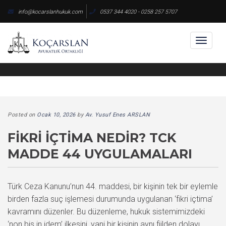
Skip
info@kocarslanhukuk.com
0537 344 4020 - 0258 257 5707
to
content
Toggl
naviga
Posted on
Ocak 10, 2026
by
Av. Yusuf Enes ARSLAN
FIKRI İÇTIMA NEDIR? TCK
MADDE 44 UYGULAMALARI
Türk Ceza Kanunu’nun 44. maddesi, bir kişinin tek bir eylemle
birden fazla suç işlemesi durumunda uygulanan ‘fikri içtima’
kavramını düzenler. Bu düzenleme, hukuk sistemimizdeki
‘non bis in idem’ ilkesini, yani bir kişinin aynı fiilden dolayı