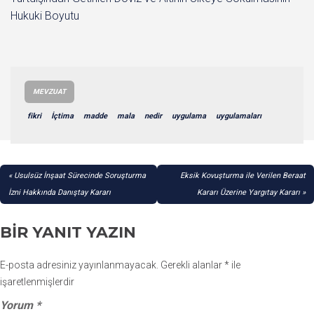
Hukuki Boyutu
MEVZUAT
fikri
İçtima
madde
mala
nedir
uygulama
uygulamaları
YAZI
Usulsüz İnşaat Sürecinde Soruşturma
Eksik Kovuşturma ile Verilen Beraat
GEZINMESI
İzni Hakkında Danıştay Kararı
Kararı Üzerine Yargıtay Kararı
BIR YANIT YAZIN
E-posta adresiniz yayınlanmayacak.
Gerekli alanlar
*
ile
işaretlenmişlerdir
Yorum
*