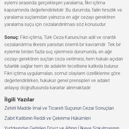
eylemi sırasında gerçekleşen yaralama, fikri içtima
kapsamında değerlendirilebilir. Bu durumda, failin hırsızlık ve
yaralama suçlarından yalnızca en ağır cezayı gerektiren
yaralama suçu için cezalandırılması söz konusudur.
Sonuç:
Fikri içtima, Türk Ceza Kanunu’nun adil ve orantılı
cezalandırma ilkesini yansıtan önemli bir kavramdır. Tek bir
eylemle birden fazla suç işlenmesi durumunda, en ağır
cezayı gerektiren suçtan ceza verilmesi, hem hukuki açıdan
tutarlılık sağlar hem de adaletin tecellisine katkıda bulunur.
Fikri içtima uygulamaları, somut olayların özelliklerine göre
değerlendirilirken, hukukun genel prensipleri ve adalet
anlayışı doğrultusunda kararlar alınmaktadır.
İlgili Yazılar
Zehirli Madde İmal ve Ticareti Suçunun Cezai Sonuçları
Zabıt Katibinin Reddi ve Çekinme Hükümleri
Yurtdışından Getirilen Döviz ve Altının Ülkeye Sokulmasının