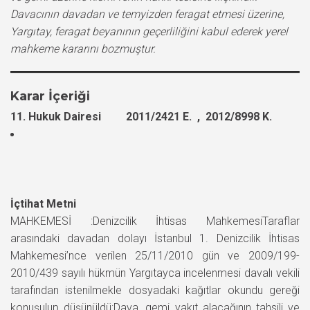
Davacının davadan ve temyizden feragat etmesi üzerine,
Yargıtay, feragat beyanının geçerliliğini kabul ederek yerel
mahkeme kararını bozmuştur.
Karar İçeriği
11. Hukuk Dairesi 2011/2421 E. , 2012/8998 K.
İçtihat Metni
MAHKEMESİ :Denizcilik İhtisas MahkemesiTaraflar
arasındaki davadan dolayı İstanbul 1. Denizcilik İhtisas
Mahkemesi’nce verilen 25/11/2010 gün ve 2009/199-
2010/439 sayılı hükmün Yargıtayca incelenmesi davalı vekili
tarafından istenilmekle dosyadaki kağıtlar okundu gereği
konuşulup düşünüldü:Dava, gemi yakıt alacağının tahsili ve