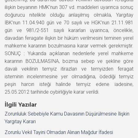
ilişkin beyanının HMK’nun 307 vd. maddeleri uyarınca sonuç
doğurucu nitelikte olduğu anlaşılmış olmakla, Yargıtay
İBK’nun 11.04.940 gün ve 70 sayılı ve HGK’nun 21.11.981
gün ve 981/2-551 sayılı kararları uyarınca, öncelikle,
davadan feragate ilişkin bir hüküm verilmesini teminen yerel
mahkeme kararının bozulmasına karar vermek gerekmiştir.
SONUÇ : Yukarıda açıklanan nedenlerle yerel mahkeme
kararının BOZULMASINA, bozma sebep ve şekline göre
davalı vekilinin temyiz itirazları ve temyizden feragat
isteminin incelenmesine yer olmadığına, ödediği temyiz
peşin harcın isteği halinde temyiz edene iadesine,
25.05.2012 tarihinde oybirliğiyle karar verildi.
İlgili Yazılar
Zorunluluk Sebebiyle Kamu Davasının Düşürülmesine İlişkin
Yargıtay Kararı
Zorunlu Vekil Tayini Olmadan Alınan Mağdur İfadesi