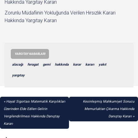
Hakkında Yargıtay Kararı
Zorunlu Müdafiinin Yokluğunda Verilen Hırsızlık Kararı
Hakkında Yargıtay Kararı
YARGITAY KARARLARI
alacağı
feragat
gemi
hakkında
karar
kararı
yakıt
yargıtay
YAZI
Hayat Sigortası Matematik Karşılıkları
Kesinleşmiş Mahkumiyet Sonucu
GEZINMESI
Üzerinden Elde Edilen Gelirin
Memurluktan Çıkarma Hakkında
Vergilendirilmesi Hakkında Danıştay
Danıştay Kararı
Kararı