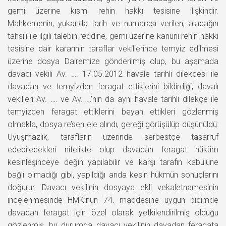
gemi üzerine kısmi rehin hakkı tesisine ilişkindir.
Mahkemenin, yukarıda tarih ve numarası verilen, alacağın
tahsili ile ilgili talebin reddine, gemi üzerine kanuni rehin hakkı
tesisine dair kararının taraflar vekillerince temyiz edilmesi
üzerine dosya Dairemize gönderilmiş olup, bu aşamada
davacı vekili Av. …. 17.05.2012 havale tarihli dilekçesi ile
davadan ve temyizden feragat ettiklerini bildirdiği, davalı
vekilleri Av. …. ve Av. …’nın da aynı havale tarihli dilekçe ile
temyizden feragat ettiklerini beyan ettikleri gözlenmiş
olmakla, dosya re’sen ele alındı, gereği görüşülüp düşünüldü:
Uyuşmazlık, tarafların üzerinde serbestçe tasarruf
edebilecekleri nitelikte olup davadan feragat hüküm
kesinleşinceye değin yapılabilir ve karşı tarafın kabulüne
bağlı olmadığı gibi, yapıldığı anda kesin hükmün sonuçlarını
doğurur. Davacı vekilinin dosyaya ekli vekaletnamesinin
incelenmesinde HMK’nun 74. maddesine uygun biçimde
davadan feragat için özel olarak yetkilendirilmiş olduğu
gözlenmiş, bu durumda davacı vekilinin davadan feragata