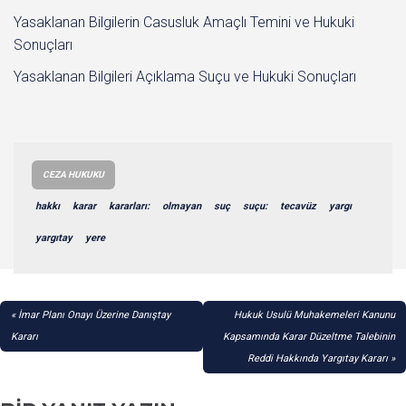
Yasaklanan Bilgilerin Casusluk Amaçlı Temini ve Hukuki
Sonuçları
Yasaklanan Bilgileri Açıklama Suçu ve Hukuki Sonuçları
CEZA HUKUKU
hakkı
karar
kararları:
olmayan
suç
suçu:
tecavüz
yargı
yargıtay
yere
YAZI
İmar Planı Onayı Üzerine Danıştay
Hukuk Usulü Muhakemeleri Kanunu
GEZINMESI
Kararı
Kapsamında Karar Düzeltme Talebinin
Reddi Hakkında Yargıtay Kararı