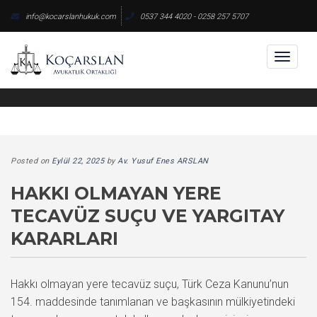
Skip
info@kocarslanhukuk.com
0537 344 4020 - 0258 257 5707
to
content
Toggl
naviga
Posted on
Eylül 22, 2025
by
Av. Yusuf Enes ARSLAN
HAKKI OLMAYAN YERE
TECAVÜZ SUÇU VE YARGITAY
KARARLARI
Hakkı olmayan yere tecavüz suçu, Türk Ceza Kanunu’nun
154. maddesinde tanımlanan ve başkasının mülkiyetindeki