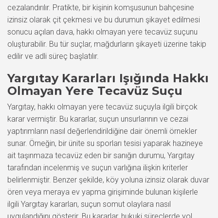
cezalandırılır. Pratikte, bir kişinin komşusunun bahçesine
izinsiz olarak çit çekmesi ve bu durumun şikayet edilmesi
sonucu açılan dava, hakkı olmayan yere tecavüz suçunu
oluşturabilir. Bu tür suçlar, mağdurların şikayeti üzerine takip
edilir ve adli süreç başlatılır.
Yargıtay Kararları Işığında Hakkı
Olmayan Yere Tecavüz Suçu
Yargıtay, hakkı olmayan yere tecavüz suçuyla ilgili birçok
karar vermiştir. Bu kararlar, suçun unsurlarının ve cezai
yaptırımların nasıl değerlendirildiğine dair önemli örnekler
sunar. Örneğin, bir ünite su sporları tesisi yaparak hazineye
ait taşınmaza tecavüz eden bir sanığın durumu, Yargıtay
tarafından incelenmiş ve suçun varlığına ilişkin kriterler
belirlenmiştir. Benzer şekilde, köy yoluna izinsiz olarak duvar
ören veya meraya ev yapma girişiminde bulunan kişilerle
ilgili Yargıtay kararları, suçun somut olaylara nasıl
uygulandığını gösterir. Bu kararlar, hukuki süreçlerde yol