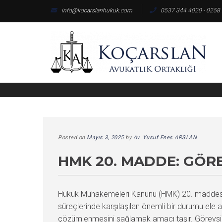
Skip
info@kocarslanhukuk.com
0537 344 4020 - 0258
to
content
Posted on
Mayıs 3, 2025
by
Av. Yusuf Enes ARSLAN
HMK 20. MADDE: GÖR
Hukuk Muhakemeleri Kanunu (HMK) 20. maddesi, g
süreçlerinde karşılaşılan önemli bir durumu ele 
çözümlenmesini sağlamak amacı taşır. Görevsizlik