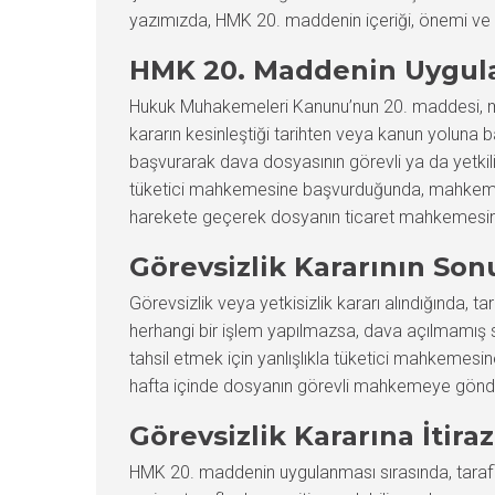
yazımızda, HMK 20. maddenin içeriği, önemi ve gü
HMK 20. Maddenin Uygul
Hukuk Muhakemeleri Kanunu’nun 20. maddesi, ma
kararın kesinleştiği tarihten veya kanun yoluna 
başvurarak dava dosyasının görevli ya da yetkili m
tüketici mahkemesine başvurduğunda, mahkeme ürünü
harekete geçerek dosyanın ticaret mahkemesine 
Görevsizlik Kararının Son
Görevsizlik veya yetkisizlik kararı alındığında, ta
herhangi bir işlem yapılmazsa, dava açılmamış say
tahsil etmek için yanlışlıkla tüketici mahkemesin
hafta içinde dosyanın görevli mahkemeye gönderil
Görevsizlik Kararına İtiraz
HMK 20. maddenin uygulanması sırasında, tarafla