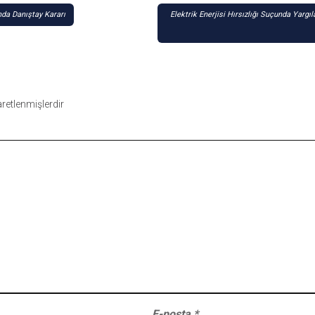
da Danıştay Kararı
Elektrik Enerjisi Hırsızlığı Suçunda Yarg
şaretlenmişlerdir
E-posta
*