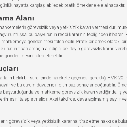
nlük hayatta karşılaşılabilecek pratik örneklerle ele alınacaktır.
ama Alanı
hkemelerin görevsizlik veya yetkisizlik kararı vermesi durumun
başvurulmuşsa, bu başvurunun reddi kararının tebliğinden itibaren 
ahkemeye gönderilmesi talep edilir. Pratik bir örnek olarak, bir tük
n ticari amaçla alındığını belirleyip görevsizlik kararı verebilir
gönderilmesini talep etmelidir.
uçları
rafların belirli bir süre içinde harekete geçmesi gerektiği HMK 20. m
ılır ve bu durum davacı için olumsuz sonuçlar doğurabilir. Örneğin,
e başvurduğunda ve mahkeme görevsizlik kararı verdiğinde, iş yeri s
mesini talep etmelidir. Aksi takdirde, dava açılmamış sayılır ve i
rın görevsizlik veya yetkisizlik kararına itiraz etme hakkı da bu