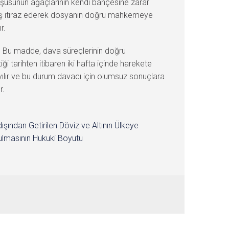
omşusunun ağaçlarının kendi bahçesine zarar
daş itiraz ederek dosyanın doğru mahkemeye
r.
er. Bu madde, dava süreçlerinin doğru
 tarihten itibaren iki hafta içinde harekete
ılır ve bu durum davacı için olumsuz sonuçlara
r.
dışından Getirilen Döviz ve Altının Ülkeye
lmasının Hukuki Boyutu