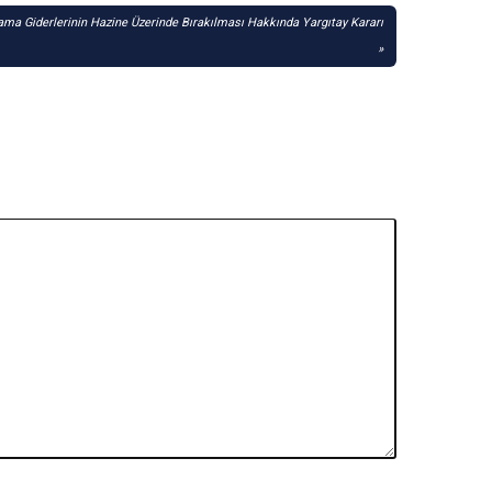
ılama Giderlerinin Hazine Üzerinde Bırakılması Hakkında Yargıtay Kararı