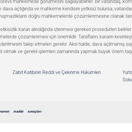
ın görevli mahkemede görülmesini sağlayabilirler. Bir vatandaş, k
ak dava açtığında ve mahkeme kendisini yetkisiz bulursa, vatan
ki uyuşmazlıkların doğru mahkemelerde çözümlenmesine olanak tanı
kisizlik kararı alındığında izlenmesi gereken prosedürleri belirl
lerde çözümlenmesi için önemlidir. Tarafların, kararın kesinleştiği
ilmesini talep etmeleri gerekir. Aksi halde, dava açılmamış say
katli olmak ve gerekli işlemleri zamanında yapmak büyük önem taşı
Zabıt Katibinin Reddi ve Çekinme Hükümleri
Yurt
Soku
rarının
madde
sonuçları: