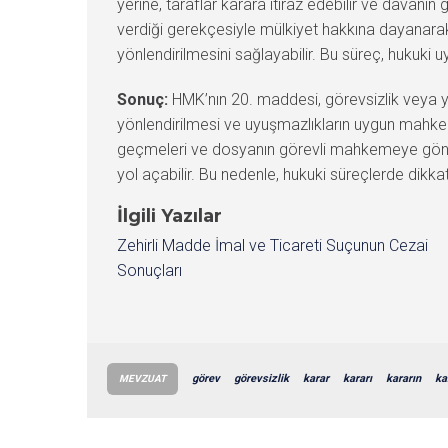
yerine, taraflar karara itiraz edebilir ve davan
verdiği gerekçesiyle mülkiyet hakkına dayanar
yönlendirilmesini sağlayabilir. Bu süreç, huku
Sonuç:
HMK’nın 20. maddesi, görevsizlik veya yet
yönlendirilmesi ve uyuşmazlıkların uygun mahkeme
geçmeleri ve dosyanın görevli mahkemeye gönder
yol açabilir. Bu nedenle, hukuki süreçlerde dik
İlgili Yazılar
Zehirli Madde İmal ve Ticareti Suçunun Cezai
Sonuçları
görev
görevsizlik
karar
kararı
kararın
ka
MEVZUAT