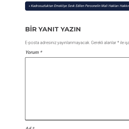
YAZI
Kadrosuzluktan Emekliye Sevk Edilen Personelin Mali Hakları Hakkın
GEZINMESI
BIR YANIT YAZIN
E-posta adresiniz yayınlanmayacak.
Gerekli alanlar
*
ile i
Yorum
*
Ad
*