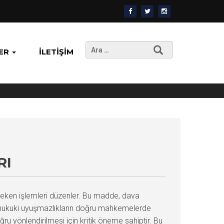
Arama:
ER
İLETIŞIM
RI
reken işlemleri düzenler. Bu madde, dava
mü, hukuki uyuşmazlıkların doğru mahkemelerde
u yönlendirilmesi için kritik öneme sahiptir. Bu