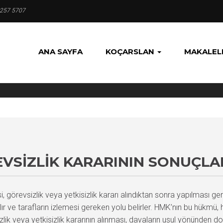
 257 5707
ANA SAYFA
KOÇARSLAN
MAKALEL
EVSIZLIK KARARININ SONUÇLA
örevsizlik veya yetkisizlik kararı alındıktan sonra yapılması ge
alır ve tarafların izlemesi gereken yolu belirler. HMK’nın bu hük
 veya yetkisizlik kararının alınması, davaların usul yönünden doğr