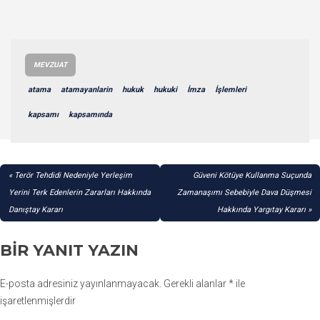
MEVZUAT
atama
atamayanlarin
hukuk
hukuki
İmza
İşlemleri
kapsamı
kapsamında
YAZI
Terör Tehdidi Nedeniyle Yerleşim
Güveni Kötüye Kullanma Suçunda
GEZINMESI
Yerini Terk Edenlerin Zararları Hakkında
Zamanaşımı Sebebiyle Dava Düşmesi
Danıştay Kararı
Hakkında Yargıtay Kararı
BIR YANIT YAZIN
E-posta adresiniz yayınlanmayacak.
Gerekli alanlar
*
ile
işaretlenmişlerdir