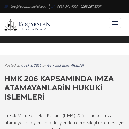
Skip
info@kocarslanhukuk.com
0537 344 4020 - 0258 257 5707
to
content
Toggl
naviga
Posted on
Ocak 2, 2026
by
Av. Yusuf Enes ARSLAN
HMK 206 KAPSAMINDA IMZA
ATAMAYANLARIN HUKUKI
ISLEMLERI
Hukuk Muhakemeleri Kanunu (HMK) 206. madde, imza
atamayan bireylerin hukuki işlemleri gerçekleştirebilmesi için