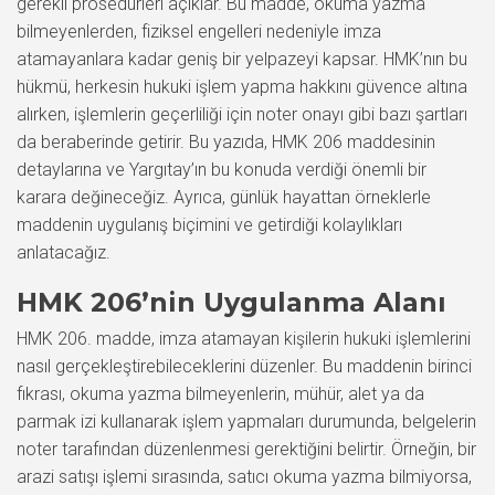
gerekli prosedürleri açıklar. Bu madde, okuma yazma
bilmeyenlerden, fiziksel engelleri nedeniyle imza
atamayanlara kadar geniş bir yelpazeyi kapsar. HMK’nın bu
hükmü, herkesin hukuki işlem yapma hakkını güvence altına
alırken, işlemlerin geçerliliği için noter onayı gibi bazı şartları
da beraberinde getirir. Bu yazıda, HMK 206 maddesinin
detaylarına ve Yargıtay’ın bu konuda verdiği önemli bir
karara değineceğiz. Ayrıca, günlük hayattan örneklerle
maddenin uygulanış biçimini ve getirdiği kolaylıkları
anlatacağız.
HMK 206’nin Uygulanma Alanı
HMK 206. madde, imza atamayan kişilerin hukuki işlemlerini
nasıl gerçekleştirebileceklerini düzenler. Bu maddenin birinci
fıkrası, okuma yazma bilmeyenlerin, mühür, alet ya da
parmak izi kullanarak işlem yapmaları durumunda, belgelerin
noter tarafından düzenlenmesi gerektiğini belirtir. Örneğin, bir
arazi satışı işlemi sırasında, satıcı okuma yazma bilmiyorsa,