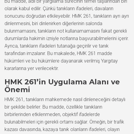
Bu madde, adil bir yargılama sürecinin temel taşlarından biri
olarak kabul edilir. Çünkü tanıkların ifadeleri, davaların
sonucunu doğrudan etkileyebilir. HMK 261, tanıkların ayrı ayrı
dinlenmesini, biri dinlenirken diğerlerinin salonda
bulunmamasını, tanıkların not kullanamamasını fakat gerekli
durumlarda hakimin izniyle notlarına başvurabilmelerini içerir.
Ayrıca, tanıkların ifadeleri tutanağa geçirilir ve tanık
tarafından imzalanır. Bu makalede, HMK 261 madde
hükümleri ve bu hükümlere dayanarak verilmiş Yargıtay
kararlarına yer verilecektir.
HMK 261’in Uygulama Alanı ve
Önemi
HMK 261, tanıkların mahkemede nasıl dinleneceğini detaylı
bir şekilde belirler. Bu madde, özellikle tanıkların
birbirlerinden etkilenmeden, objektif ifadelerde
bulunabilmeleri için gerekli ortamı sağlar. Örneğin, bir trafik
kazası davasında, kazaya tanık olanların ifadeleri, olayın