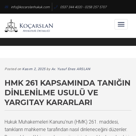
Skip
info@kocarslanhukuk.com
0537 344 4020 - 0258 257 5707
to
content
Toggl
naviga
Posted on
Kasım 2, 2025
by
Av. Yusuf Enes ARSLAN
HMK 261 KAPSAMINDA TANIĞIN
DINLENILME USULÜ VE
YARGITAY KARARLARI
Hukuk Muhakemeleri Kanunu’nun (HMK) 261. maddesi,
tanıkların mahkeme tarafından nasıl dinleneceğini düzenler.