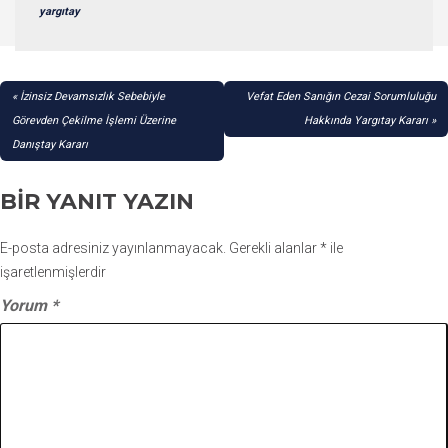
yargıtay
YAZI
İzinsiz Devamsızlık Sebebiyle
Vefat Eden Sanığın Cezai Sorumluluğu
GEZINMESI
Görevden Çekilme İşlemi Üzerine
Hakkında Yargıtay Kararı
Danıştay Kararı
BIR YANIT YAZIN
E-posta adresiniz yayınlanmayacak.
Gerekli alanlar
*
ile
işaretlenmişlerdir
Yorum
*