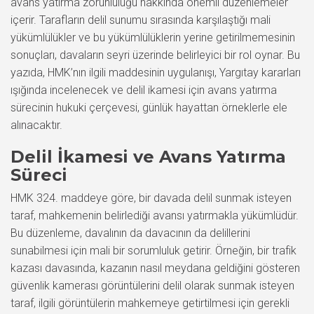
avans yatırma zorunluluğu hakkında önemli düzenlemeler
içerir. Tarafların delil sunumu sırasında karşılaştığı mali
yükümlülükler ve bu yükümlülüklerin yerine getirilmemesinin
sonuçları, davaların seyri üzerinde belirleyici bir rol oynar. Bu
yazıda, HMK’nın ilgili maddesinin uygulanışı, Yargıtay kararları
ışığında incelenecek ve delil ikamesi için avans yatırma
sürecinin hukuki çerçevesi, günlük hayattan örneklerle ele
alınacaktır.
Delil İkamesi ve Avans Yatırma
Süreci
HMK 324. maddeye göre, bir davada delil sunmak isteyen
taraf, mahkemenin belirlediği avansı yatırmakla yükümlüdür.
Bu düzenleme, davalının da davacının da delillerini
sunabilmesi için mali bir sorumluluk getirir. Örneğin, bir trafik
kazası davasında, kazanın nasıl meydana geldiğini gösteren
güvenlik kamerası görüntülerini delil olarak sunmak isteyen
taraf, ilgili görüntülerin mahkemeye getirtilmesi için gerekli