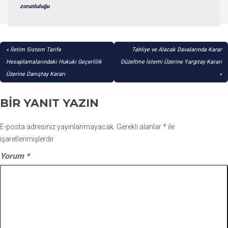
zorunluluğu
YAZI
İletim Sistem Tarife
Tahliye ve Alacak Davalarında Karar
GEZINMESI
Hesaplamalarındaki Hukuki Geçerlilik
Düzeltme İstemi Üzerine Yargıtay Kararı
Üzerine Danıştay Kararı
BIR YANIT YAZIN
E-posta adresiniz yayınlanmayacak.
Gerekli alanlar
*
ile
işaretlenmişlerdir
Yorum
*