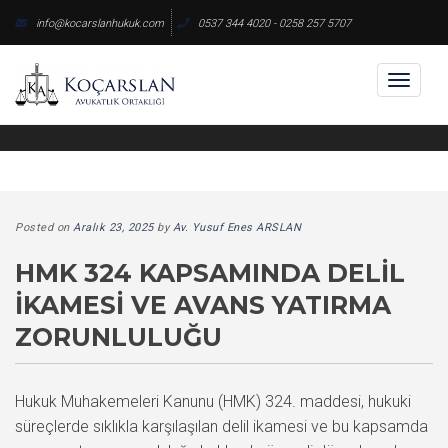
Skip
info@kocarslanhukuk.com
0537 344 4020 - 0258 257 5707
to
content
Toggl
naviga
Posted on
Aralık 23, 2025
by
Av. Yusuf Enes ARSLAN
HMK 324 KAPSAMINDA DELIL
İKAMESI VE AVANS YATIRMA
ZORUNLULUĞU
Hukuk Muhakemeleri Kanunu (HMK) 324. maddesi, hukuki
süreçlerde sıklıkla karşılaşılan delil ikamesi ve bu kapsamda