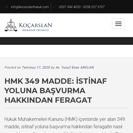
Skip
info@kocarslanhukuk.com
0537 344 4020 - 0258 257 5707
to
content
Toggl
naviga
Posted on
Temmuz 17, 2025
by
Av. Yusuf Enes ARSLAN
HMK 349 MADDE: İSTINAF
YOLUNA BAŞVURMA
HAKKINDAN FERAGAT
Hukuk Muhakemeleri Kanunu (HMK) içerisinde yer alan 349.
madde, istinaf yoluna başvurma hakkından feragatin nasıl