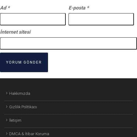
Ad
*
E-posta
*
İnternet sitesi
Hakkımızda
Gizlilik Politikası
İletişim
DMCA & İtibar Koruma