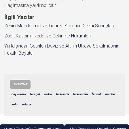
ulaşılmasına yardımcı olur.
İlgili Yazılar
Zehirli Madde İmal ve Ticareti Suçunun Cezai Sonuçları
Zabıt Katibinin Reddi ve Çekinme Hükümleri
Yurtdışından Getirilen Döviz ve Altının Ülkeye Sokulmasının
Hukuki Boyutu
MEVZUAT
başvurma
feragat
hakkı
hakkında
hakkından
İstinaf
madde
yolu
yoluna
YAZI
İzinsiz Ticari Yolcu Taşımacılığı Yapan
Mala Zarar Verme Suçunda Uzlaştırma