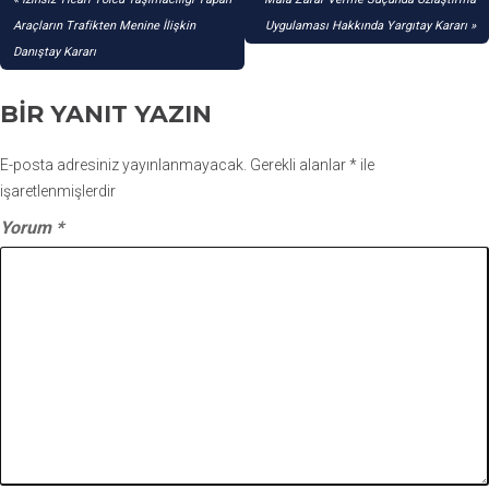
GEZINMESI
Araçların Trafikten Menine İlişkin
Uygulaması Hakkında Yargıtay Kararı
Danıştay Kararı
BIR YANIT YAZIN
E-posta adresiniz yayınlanmayacak.
Gerekli alanlar
*
ile
işaretlenmişlerdir
Yorum
*