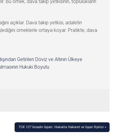
r. Bu örnek, dava takip yetkisinin, toplulukların
ını açıklar. Dava takip yetkisi, adaletin
şlediğini örneklerle ortaya koyar. Pratikte, dava
dışından Getirilen Döviz ve Altının Ülkeye
lmasının Hukuki Boyutu
TCK 127 İsnadın İspatı: Hukukta Hakaret ve İspat İlişkisi