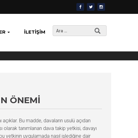
Arama:
ER
İLETIŞIM
IN ÖNEMI
ı açıklar. Bu madde, davaların usulü açıdan
ı olarak tanımlanan dava takip yetkisi, davayı
u yetkinin uygulamada nasıl işlediğine dair