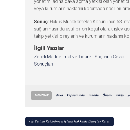
yönetimi adına dava açma yetkisi olan yönetici vey
veya kurumların haklarını korumada nasıl bir ara
Sonuç:
Hukuk Muhakameleri Kanunu’nun 53. maddesi
sağlanmasında usuli bir ön koşul olarak işlev gör
takip yetkisi, bireylerin ve kurumların haklarını k
İlgili Yazılar
Zehirli Madde İmal ve Ticareti Suçunun Cezai
Sonuçları
dava
kapsamında
madde
Önemi
takip
y
MEVZUAT
YAZI
İş Yerinin Kaldırılması İşlemi Hakkında Danıştay Kararı