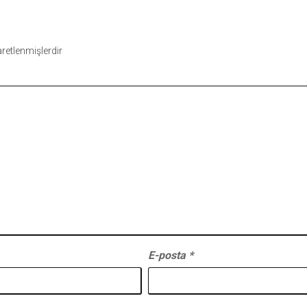
şaretlenmişlerdir
E-posta
*