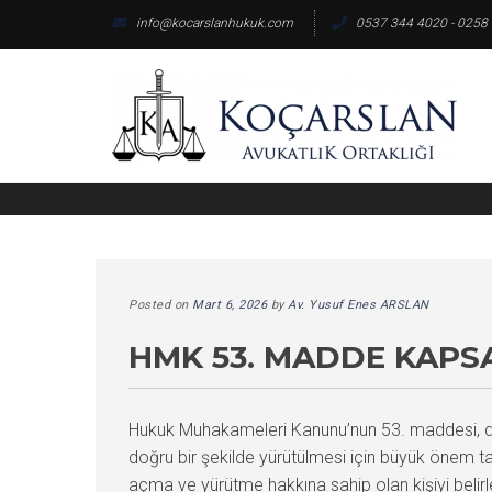
Skip
info@kocarslanhukuk.com
0537 344 4020 - 0258
to
content
Posted on
Mart 6, 2026
by
Av. Yusuf Enes ARSLAN
HMK 53. MADDE KAPS
Hukuk Muhakameleri Kanunu’nun 53. maddesi, dava
doğru bir şekilde yürütülmesi için büyük önem ta
açma ve yürütme hakkına sahip olan kişiyi belir