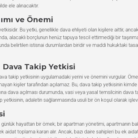
lde ele alınacaktır.
nımı ve Önemi
kisidir. Bu yetki, genellikle dava ehliyeti olan kişilere aittir, an
nda, alacaklı borçlunun henüz tapuya tescil ettirmediği bir taşınmaz
unda belirtilen istisnai durumlardan biridir ve maddi hukuktaki tas
a Dava Takip Yetkisi
, dava takip yetkisinin uygulamadaki yerini ve önemini vurgular. Örn
i olmayan kişiler tarafından açılamaz. Bu, dava takip yetkisinin kimd
adına dava açılması durumunda, vasi veya yasal temsilcinin dava ta
akip yetkisinin, adaletin sağlanmasında usuli bir ön koşul olarak işl
si
air günlük hayattan bir örnek; bir apartman yönetimi, apartmanın b
 aidat toplama kararı alır. Ancak, bazı daire sahipleri bu ek a