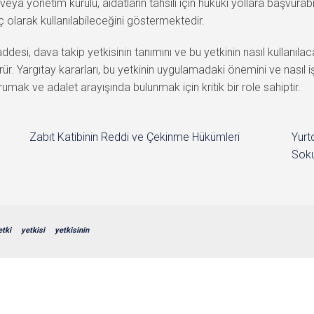
a yönetim kurulu, aidatların tahsili için hukuki yollara başvurabili
ç olarak kullanılabileceğini göstermektedir.
, dava takip yetkisinin tanımını ve bu yetkinin nasıl kullanılacağ
ür. Yargıtay kararları, bu yetkinin uygulamadaki önemini ve nasıl i
orumak ve adalet arayışında bulunmak için kritik bir role sahiptir.
Zabıt Katibinin Reddi ve Çekinme Hükümleri
Yurt
Soku
etki
yetkisi
yetkisinin