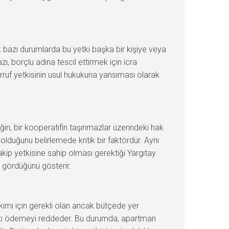
cak bazı durumlarda bu yetki başka bir kişiye veya
ı, borçlu adına tescil ettirmek için icra
arruf yetkisinin usul hukukuna yansıması olarak
eğin, bir kooperatifin taşınmazlar üzerindeki hak
e olduğunu belirlemede kritik bir faktördür. Aynı
kip yetkisine sahip olması gerektiği Yargıtay
ev gördüğünü gösterir.
akımı için gerekli olan ancak bütçede yer
idatı ödemeyi reddeder. Bu durumda, apartman