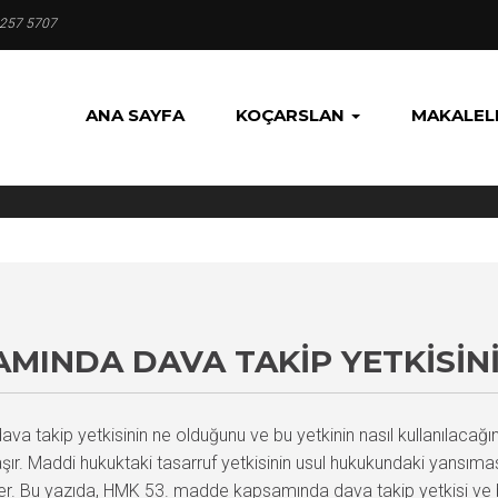
 257 5707
ANA SAYFA
KOÇARSLAN
MAKALEL
AMINDA DAVA TAKIP YETKISIN
 takip yetkisinin ne olduğunu ve bu yetkinin nasıl kullanılacağın
şır. Maddi hukuktaki tasarruf yetkisinin usul hukukundaki yansımas
ler. Bu yazıda, HMK 53. madde kapsamında dava takip yetkisi ve b