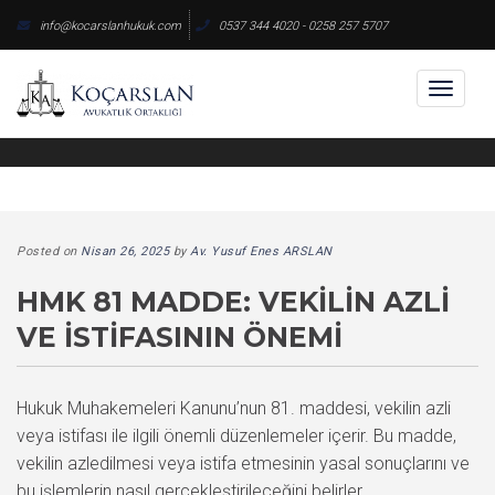
Skip
info@kocarslanhukuk.com
0537 344 4020 - 0258 257 5707
to
content
Toggl
naviga
Posted on
Nisan 26, 2025
by
Av. Yusuf Enes ARSLAN
HMK 81 MADDE: VEKILIN AZLI
VE İSTIFASININ ÖNEMI
Hukuk Muhakemeleri Kanunu’nun 81. maddesi, vekilin azli
veya istifası ile ilgili önemli düzenlemeler içerir. Bu madde,
vekilin azledilmesi veya istifa etmesinin yasal sonuçlarını ve
bu işlemlerin nasıl gerçekleştirileceğini belirler.