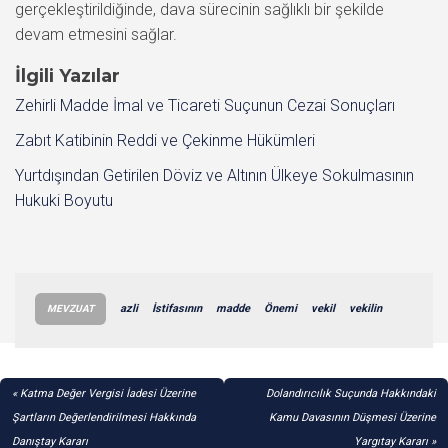
gerçekleştirildiğinde, dava sürecinin sağlıklı bir şekilde
devam etmesini sağlar.
İlgili Yazılar
Zehirli Madde İmal ve Ticareti Suçunun Cezai Sonuçları
Zabıt Katibinin Reddi ve Çekinme Hükümleri
Yurtdışından Getirilen Döviz ve Altının Ülkeye Sokulmasının
Hukuki Boyutu
azli
İstifasının
madde
Önemi
vekil
vekilin
MEVZUAT
YAZI
Katma Değer Vergisi İadesi Üzerine
Dolandırıcılık Suçunda Hakkındaki
GEZINMESI
Şartların Değerlendirilmesi Hakkında
Kamu Davasının Düşmesi Üzerine
Danıştay Kararı
Yargıtay Kararı