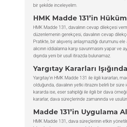
bir şekilde inceleyelim.
HMK Madde 131’in Hüküml
HMK Madde 131, davalının cevap dilekçesi vermesi
düzenlemenin gerekçesi, davalının cevap dilekçes
Pratikte, bir alışveriş anlaşmazlığı durumunu ele 
alıcının iddialarına karşı savunmasını yapar ve a
dışında yeni bir usulî itirazda bulunamaz.
Yargıtay Kararları Işığınd
Yargıtay’ın HMK Madde 131 ile ilgili kararları, mad
olduğunda, davalının yetki itirazını belirli bir s
kararda ise, eser sahipliği ile ilgili bir dava örn
kararlar, dava süreçlerinde zamanında ve usulü
Madde 131’in Uygulama A
HMK Madde 131, dava süreçlerinin etkin yönetilme