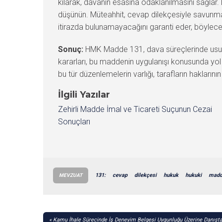
kılarak, davanın esasına odaklanılmasını sağlar
düşünün. Müteahhit, cevap dilekçesiyle savunmas
itirazda bulunamayacağını garanti eder, böylece dav
Sonuç:
HMK Madde 131, dava süreçlerinde usulî it
kararları, bu maddenin uygulanışı konusunda yol g
bu tür düzenlemelerin varlığı, tarafların hakları
İlgili Yazılar
Zehirli Madde İmal ve Ticareti Suçunun Cezai
Sonuçları
131:
cevap
dilekçesi
hukuk
hukuki
mad
MEVZUAT
YAZI
Kamu İhale Sürecinde İş Deneyim Belgesi Uygunluğu Üzerine Danışta