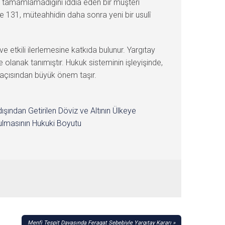
a tamamlamadığını iddia eden bir müşteri
e 131, müteahhidin daha sonra yeni bir usulî
 etkili ilerlemesine katkıda bulunur. Yargıtay
 olanak tanımıştır. Hukuk sisteminin işleyişinde,
ı açısından büyük önem taşır.
dışından Getirilen Döviz ve Altının Ülkeye
lmasının Hukuki Boyutu
Menfi Tespit Davasında Feragat Sebebiyle Yargıtay Kararı