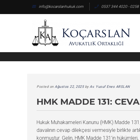
Skip
info@kocarslanhukuk.com
0537 344 4020 - 0258
to
content
Posted on
Ağustos 22, 2025
by
Av. Yusuf Enes ARSLAN
HMK MADDE 131: CEVA
Hukuk Muhakameleri Kanunu (HMK) Madde 131, da
davalının cevap dilekçesi vermesiyle birlikte artık
konmuştur. Gelin, HMK Madde 131’in hükümleri, ge