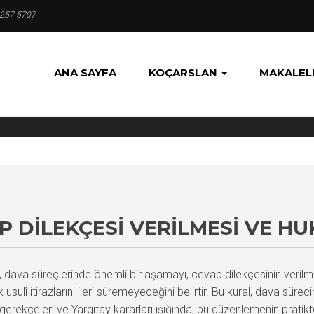
 257 5707
ANA SAYFA
KOÇARSLAN
MAKALEL
P DILEKÇESI VERILMESI VE H
va süreçlerinde önemli bir aşamayı, cevap dilekçesinin verilme
 usulî itirazlarını ileri süremeyeceğini belirtir. Bu kural, dava süre
rekçeleri ve Yargıtay kararları ışığında, bu düzenlemenin pratikte