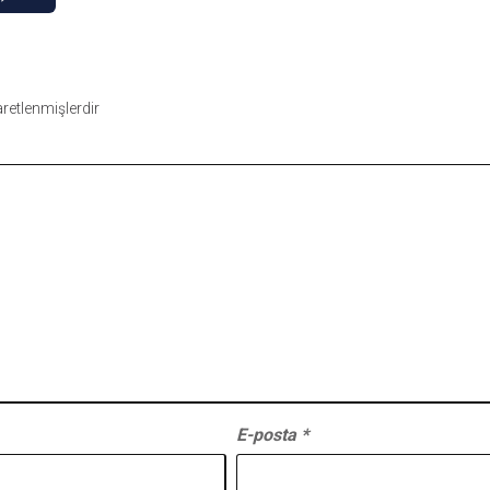
şaretlenmişlerdir
E-posta
*