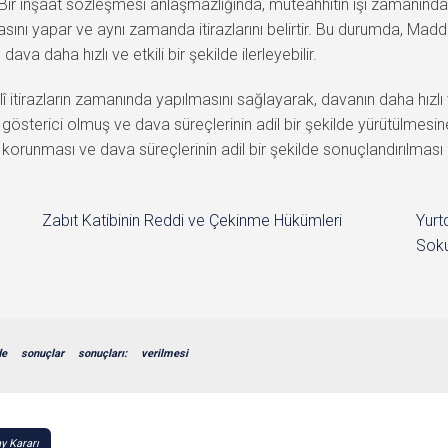
. Bir inşaat sözleşmesi anlaşmazlığında, müteahhitin işi zamanınd
ını yapar ve aynı zamanda itirazlarını belirtir. Bu durumda, Madd
a daha hızlı ve etkili bir şekilde ilerleyebilir.
irazların zamanında yapılmasını sağlayarak, davanın daha hızlı ve
österici olmuş ve dava süreçlerinin adil bir şekilde yürütülmesine
nın korunması ve dava süreçlerinin adil bir şekilde sonuçlandırılmas
Zabıt Katibinin Reddi ve Çekinme Hükümleri
Yurt
Soku
de
sonuçlar
sonuçları:
verilmesi
y Kararı