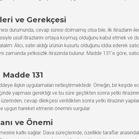
eri ve Gerekçesi
 durumunda, cevap süresi dolmamış olsa bile, ilk itirazların iler
iyle usulî itirazlarını ortaya koymuş olduğunu kabul etmek ve dava
alalım: Alıcı, satın aldığı ürünün kusurlu olduğunu iddia ederek sat
ynı zamanda yetkisizlik itirazında bulunur. Madde 131’e göre, satıc
a Madde 131
deye ilişkin uygulamaları netleştirmektedir. Örneğin, bir keşide edil
üre içinde yapması gerektiği ve bu süre geçtikten sonra yetki itiraz
eği üzerinden, cevap dilekçesi verildikten sonra yetki itirazının yapı
ne uygun hareket etmenin önemini vurgular.
lanı ve Önemi
sine katkı sağlar. Dava süreçlerinde, özellikle taraflar arasındaki