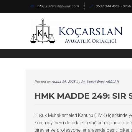
Skip
info@kocarslanhukuk.com
0537 344 4020 - 0258
to
content
Posted on
Aralık 29, 2025
by
Av. Yusuf Enes ARSLAN
HMK MADDE 249: SIR 
Hukuk Muhakameleri Kanunu (HMK) içerisinde yer 
korumayı hem de adaletin sağlanmasında önemli
bireyler ve profesyoneller arasında çeşitli çıkar