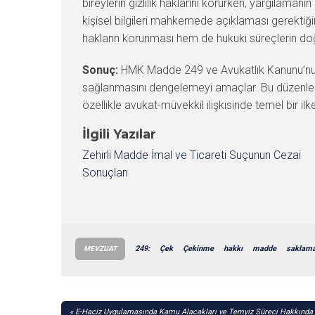
bireylerin gizlilik haklarını korurken, yargılamanı
kişisel bilgileri mahkemede açıklaması gerektiğind
hakların korunması hem de hukuki süreçlerin doğr
Sonuç:
HMK Madde 249 ve Avukatlık Kanunu’nun ilgi
sağlanmasını dengelemeyi amaçlar. Bu düzenlemeler
özellikle avukat-müvekkil ilişkisinde temel bir il
İlgili Yazılar
Zehirli Madde İmal ve Ticareti Suçunun Cezai
Sonuçları
249:
Çek
Çekinme
hakkı
madde
saklam
MEVZUAT
YAZI
E-Haciz Uygulamasında Kamu Alacakları ve Temyiz Süreci Hakkında 