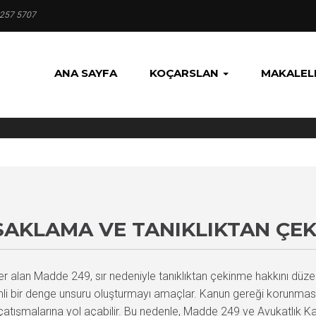
 257 5707
ANA SAYFA
KOÇARSLAN
MAKALEL
SAKLAMA VE TANIKLIKTAN ÇE
alan Madde 249, sır nedeniyle tanıklıktan çekinme hakkını düzenle
 bir denge unsuru oluşturmayı amaçlar. Kanun gereği korunması
 çatışmalarına yol açabilir. Bu nedenle, Madde 249 ve Avukatlık Ka