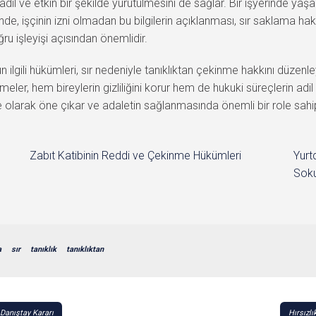
n adil ve etkin bir şekilde yürütülmesini de sağlar. Bir işyerinde yaş
e, işçinin izni olmadan bu bilgilerin açıklanması, sır saklama hakkı
u işleyişi açısından önemlidir.
li hükümleri, sır nedeniyle tanıklıktan çekinme hakkını düzenleyere
, hem bireylerin gizliliğini korur hem de hukuki süreçlerin adil b
ke olarak öne çıkar ve adaletin sağlanmasında önemli bir role sahip
Zabıt Katibinin Reddi ve Çekinme Hükümleri
Yurt
Soku
a
sır
tanıklık
tanıklıktan
Danıştay Kararı
Hırsızl