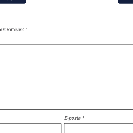
şaretlenmişlerdir
E-posta
*