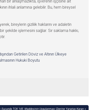
anan bir anlaşmazlıkta, işverenin işçisine ait
nın ihlali anlamına gelebilir. Bu, hem bireysel
k, bireylerin gizlilik haklarını ve adaletin
ir şekilde işlemesini sağlar. Sır saklama hakkı,
tir.
dışından Getirilen Döviz ve Altının Ülkeye
lmasının Hukuki Boyutu
ık Suçunda TCK 145. Maddesinin Uygulanması Üzerine Yargıtay Kararı