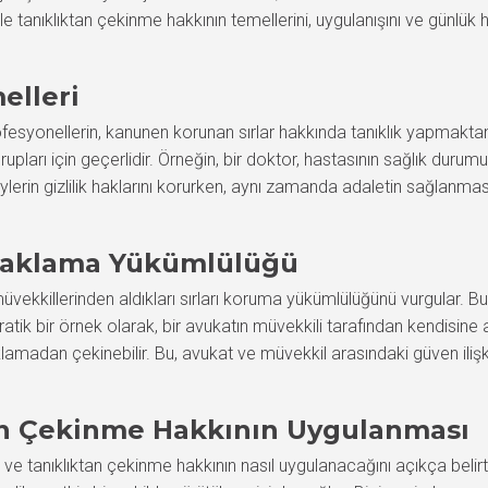
yle tanıklıktan çekinme hakkının temellerini, uygulanışını ve günlük 
elleri
fesyonellerin, kanunen korunan sırlar hakkında tanıklık yapmaktan ç
grupları için geçerlidir. Örneğin, bir doktor, hastasının sağlık du
ylerin gizlilik haklarını korurken, aynı zamanda adaletin sağlanmas
 Saklama Yükümlülüğü
vekkillerinden aldıkları sırları koruma yükümlülüğünü vurgular. B
 Pratik bir örnek olarak, bir avukatın müvekkili tarafından kendisin
çıklamadan çekinebilir. Bu, avukat ve müvekkil arasındaki güven ili
tan Çekinme Hakkının Uygulanması
 ve tanıklıktan çekinme hakkının nasıl uygulanacağını açıkça belir