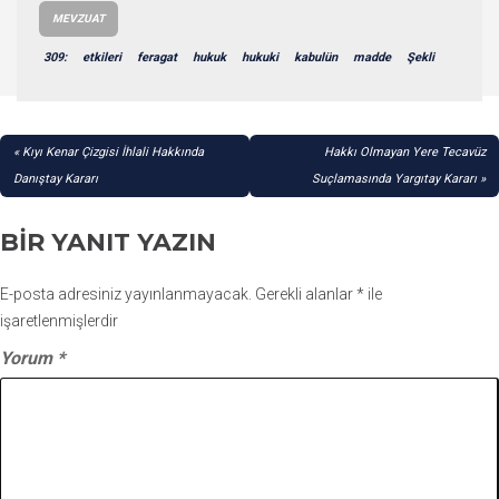
MEVZUAT
309:
etkileri
feragat
hukuk
hukuki
kabulün
madde
Şekli
YAZI
Kıyı Kenar Çizgisi İhlali Hakkında
Hakkı Olmayan Yere Tecavüz
GEZINMESI
Danıştay Kararı
Suçlamasında Yargıtay Kararı
BIR YANIT YAZIN
E-posta adresiniz yayınlanmayacak.
Gerekli alanlar
*
ile
işaretlenmişlerdir
Yorum
*