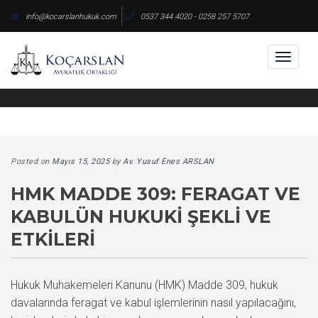
Skip
info@kocarslanhukuk.com
0537 344 4020 - 0258 257 5707
to
content
Toggl
naviga
Posted on
Mayıs 15, 2025
by
Av. Yusuf Enes ARSLAN
HMK MADDE 309: FERAGAT VE
KABULÜN HUKUKI ŞEKLI VE
ETKILERI
Hukuk Muhakemeleri Kanunu (HMK) Madde 309, hukuk
davalarında feragat ve kabul işlemlerinin nasıl yapılacağını,