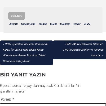
MEVZUAT
İhtiyati
kapsamında
madde
talebi
talebinin
tedbir
usulü
YAZI
OHAL İşlemleri İnceleme Komisyonu
HMK 445 ve Elektronik İşlemler:
GEZINMESI
Kararı İle Göreve İade Edilen Kamu
UYAP’ın Hukuki Etkileri ve Yargıtay
Görevlisinin Manevi Tazminat Talebi
Kararları
Üzerine Danıştay Kararı
BIR YANIT YAZIN
E-posta adresiniz yayınlanmayacak.
Gerekli alanlar
*
ile
işaretlenmişlerdir
Yorum
*