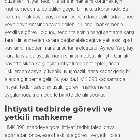
düzenler. İhtiyati tedbir, tarafların haklarını korumak için
mahkemeden talep edilen geçici bir hukuki korumadır. Bu
koruma, hak kaybı yaşanmaması için dava açılmadan önce
veya dava sırasında talep edilebilir. Hangi mahkemenin
yetkili ve görevli olduğu, tedbir talebinin hangi şartlarda karşı
taraf dinlenmeden karara bağlanabileceği ve yaklaşık ispat
kavramı, maddenin ana unsurlarını oluşturur. Ayrıca, Yargıtay
kararlarıyla da uygulamanın sınırları netleştirilmiştir. Günlük
hayatta sıkça karşılaşılan ihtiyati tedbir talepleri, ticari
ilişkilerden sosyal güvenlik uyuşmazlıklarına kadar geniş bir
alanda gündeme gelir. Bu yazıda, HMK 390 kapsamında
ihtiyati tedbir talebinin usulü, görevli mahkeme ve
uygulamadaki örneklerle birlikte ele alınacaktır.
İhtiyati tedbirde görevli ve
yetkili mahkeme
HMK 390. maddeye göre, ihtiyati tedbir talebi dava
açılmadan önce, esas hakkında görevli ve yetkili olan