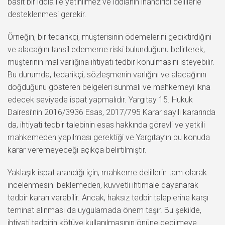
basit bir iddia ile yetinilmez ve iddianın inandırıcı delillerle
desteklenmesi gerekir.
Örneğin, bir tedarikçi, müşterisinin ödemelerini geciktirdiğini
ve alacağını tahsil edememe riski bulunduğunu belirterek,
müşterinin mal varlığına ihtiyati tedbir konulmasını isteyebilir.
Bu durumda, tedarikçi, sözleşmenin varlığını ve alacağının
doğduğunu gösteren belgeleri sunmalı ve mahkemeyi ikna
edecek seviyede ispat yapmalıdır. Yargıtay 15. Hukuk
Dairesi’nin 2016/3936 Esas, 2017/795 Karar sayılı kararında
da, ihtiyati tedbir talebinin esas hakkında görevli ve yetkili
mahkemeden yapılması gerektiği ve Yargıtay’ın bu konuda
karar veremeyeceği açıkça belirtilmiştir.
Yaklaşık ispat arandığı için, mahkeme delillerin tam olarak
incelenmesini beklemeden, kuvvetli ihtimale dayanarak
tedbir kararı verebilir. Ancak, haksız tedbir taleplerine karşı
teminat alınması da uygulamada önem taşır. Bu şekilde,
ihtiyati tedbirin kötüye kullanılmasının önüne geçilmeye