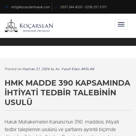
Skip
info@kocarslanhukuk.com
0537 344 4020 - 0258 257 5707
to
content
Toggl
naviga
Posted on
Haziran 21, 2026
by
Av. Yusuf Enes ARSLAN
HMK MADDE 390 KAPSAMINDA
İHTIYATI TEDBIR TALEBININ
USULÜ
Hukuk Muhakemeleri Kanunu’nun 390. maddesi, ihtiyati
tedbir taleplerinin usulünü ve şartlarını ayrıntılı biçimde