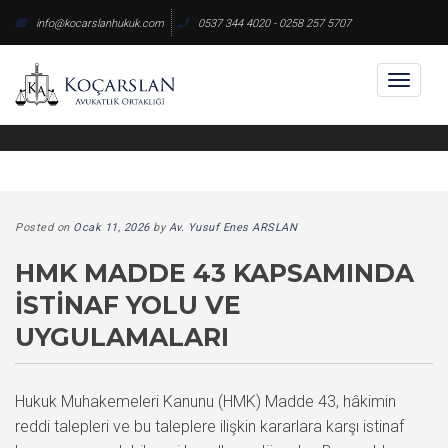
Skip
info@kocarslanhukuk.com
0537 344 4020 - 0258 257 5707
to
content
Toggl
naviga
Posted on
Ocak 11, 2026
by
Av. Yusuf Enes ARSLAN
HMK MADDE 43 KAPSAMINDA
İSTINAF YOLU VE
UYGULAMALARI
Hukuk Muhakemeleri Kanunu (HMK) Madde 43, hâkimin
reddi talepleri ve bu taleplere ilişkin kararlara karşı istinaf