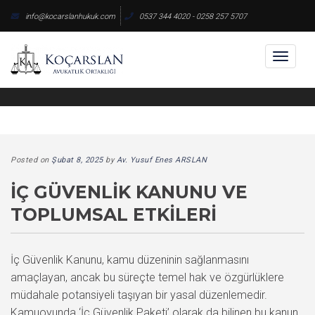
Skip
info@kocarslanhukuk.com
0537 344 4020 - 0258 257 5707
to
content
Toggl
naviga
Posted on
Şubat 8, 2025
by
Av. Yusuf Enes ARSLAN
İÇ GÜVENLIK KANUNU VE
TOPLUMSAL ETKILERI
İç Güvenlik Kanunu, kamu düzeninin sağlanmasını
amaçlayan, ancak bu süreçte temel hak ve özgürlüklere
müdahale potansiyeli taşıyan bir yasal düzenlemedir.
Kamuoyunda ‘İç Güvenlik Paketi’ olarak da bilinen bu kanun,