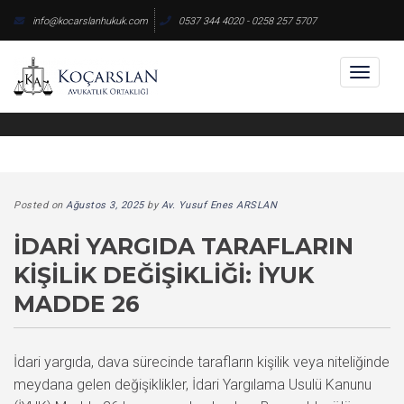
Skip
info@kocarslanhukuk.com
0537 344 4020 - 0258 257 5707
to
content
Toggl
naviga
Posted on
Ağustos 3, 2025
by
Av. Yusuf Enes ARSLAN
İDARI YARGIDA TARAFLARIN
KIŞILIK DEĞIŞIKLIĞI: İYUK
MADDE 26
İdari yargıda, dava sürecinde tarafların kişilik veya niteliğinde
meydana gelen değişiklikler, İdari Yargılama Usulü Kanunu