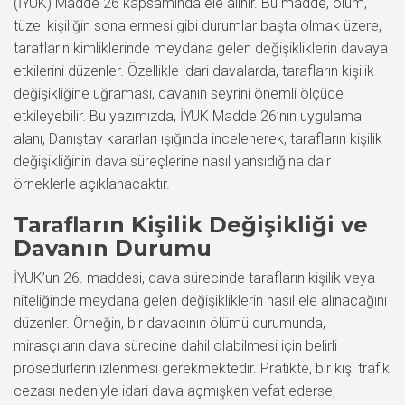
(İYUK) Madde 26 kapsamında ele alınır. Bu madde, ölüm,
tüzel kişiliğin sona ermesi gibi durumlar başta olmak üzere,
tarafların kimliklerinde meydana gelen değişikliklerin davaya
etkilerini düzenler. Özellikle idari davalarda, tarafların kişilik
değişikliğine uğraması, davanın seyrini önemli ölçüde
etkileyebilir. Bu yazımızda, İYUK Madde 26’nın uygulama
alanı, Danıştay kararları ışığında incelenerek, tarafların kişilik
değişikliğinin dava süreçlerine nasıl yansıdığına dair
örneklerle açıklanacaktır.
Tarafların Kişilik Değişikliği ve
Davanın Durumu
İYUK’un 26. maddesi, dava sürecinde tarafların kişilik veya
niteliğinde meydana gelen değişikliklerin nasıl ele alınacağını
düzenler. Örneğin, bir davacının ölümü durumunda,
mirasçıların dava sürecine dahil olabilmesi için belirli
prosedürlerin izlenmesi gerekmektedir. Pratikte, bir kişi trafik
cezası nedeniyle idari dava açmışken vefat ederse,